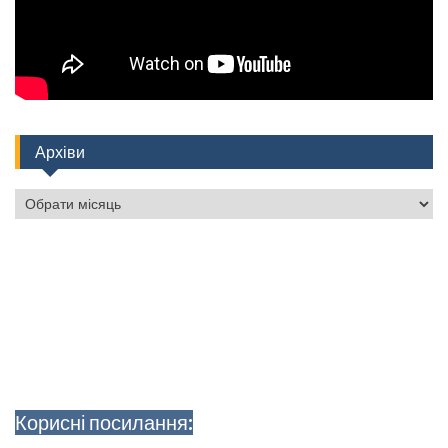
Архіви
Архіви
Корисні посилання: