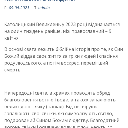
09.04.2023
admin
Католицький Великдень у 2023 році відзначається
на один тиждень раніше, ніж православний – 9
квітня.
В основі свята лежить біблійна історія про те, як Син
Божий віддав своє життя за гріхи людей і спасіння
роду людського, а потім воскрес, перемігший
смерть.
Напередодні свята, в храмах проводять обряд
благословення вогню і води, а також запалюють
великодню свічку (пасхал). Від неї віруючі
запалюють свої свічки, які символізують світло,
подарований Сином Божим людству. Благодатний
вогонь свічки і освячену воду віруючі несуть до