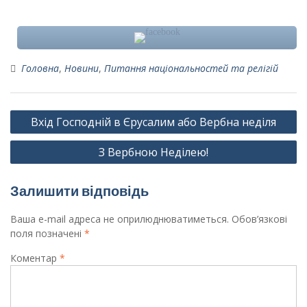
Головна
,
Новини
,
Питання національностей та релігій
Навігація
Вхід Господній в Єрусалим або Вербна неділя
записів
З Вербною Неділею!
Залишити відповідь
Ваша e-mail адреса не оприлюднюватиметься.
Обов’язкові
поля позначені
*
Коментар
*