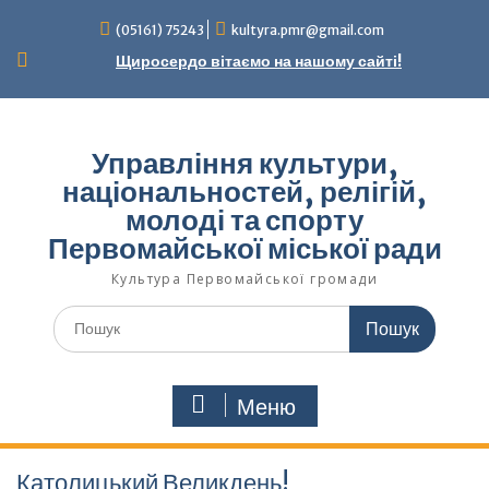
Перейти
(05161) 75243
kultyra.pmr@gmail.com
до
вмісту
Щиросердо вітаємо на нашому сайті!
Управління культури,
національностей, релігій,
молоді та спорту
Первомайської міської ради
Культура Первомайcької громади
Шукати:
Меню
Католицький Великдень!