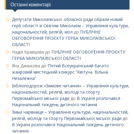
Останні коментарі
Депутати Миколаївської обласної ради обрали новий
герб області зі Святим Миколаєм – Управління культури,
національностей, релігій, мол
до
ПУБЛІЧНЕ
ОБГОВОРЕННЯ ПРОЄКТУ ГЕРБА МИКОЛАЇВСЬКОЇ
ОБЛАСТІ
Надія Кравцова
до
ПУБЛІЧНЕ ОБГОВОРЕННЯ ПРОЄКТУ
ГЕРБА МИКОЛАЇВСЬКОЇ ОБЛАСТІ
Яна Данькова
до
П’ятий Всеукраїнський багато
жанровий мистецький конкурс “Квітуча. Вільна.
Незалежна”
Бібліоподорож «Зимове читання» – Управління культури,
національностей, релігій, молоді та спорту
Первомайської міської ради
до
В Україні розпочався
Національний тиждень дитячого читання
Зима чарівниця – Управління культури, національностей,
релігій, молоді та спорту Первомайської міської ради
до
В Україні розпочався Національний тиждень дитячого
читання