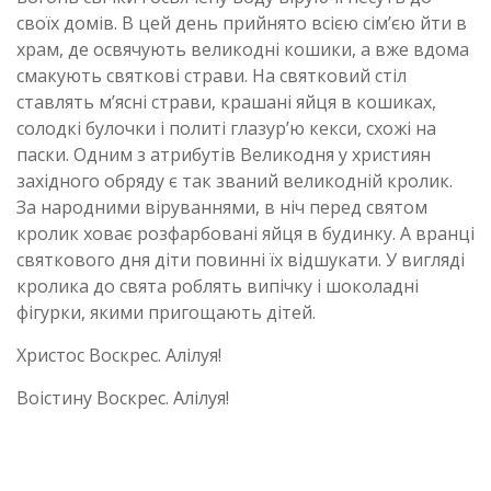
своїх домів. В цей день прийнято всією сім’єю йти в
храм, де освячують великодні кошики, а вже вдома
смакують святкові страви. На святковий стіл
ставлять м’ясні страви, крашані яйця в кошиках,
солодкі булочки і политі глазур’ю кекси, схожі на
паски. Одним з атрибутів Великодня у християн
західного обряду є так званий великодній кролик.
За народними віруваннями, в ніч перед святом
кролик ховає розфарбовані яйця в будинку. А вранці
святкового дня діти повинні їх відшукати. У вигляді
кролика до свята роблять випічку і шоколадні
фігурки, якими пригощають дітей.
Христос Воскрес. Алілуя!
Воістину Воскрес. Алілуя!