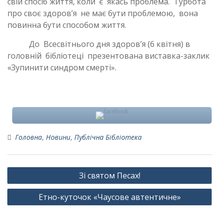
свій спосіб життя, коли є якась проблема. Турбота
про своє здоров’я не має бути проблемою, вона
повинна бути способом життя.
До Всесвітнього дня здоров’я (6 квітня) в
головній бібліотеці презентована виставка-заклик
«Зупинити синдром смерті».
Головна
,
Новини
,
Публічна Бібліотека
Навігація
Зі святом Песах!
записів
Етно-куточок «Чаусове автентичне»