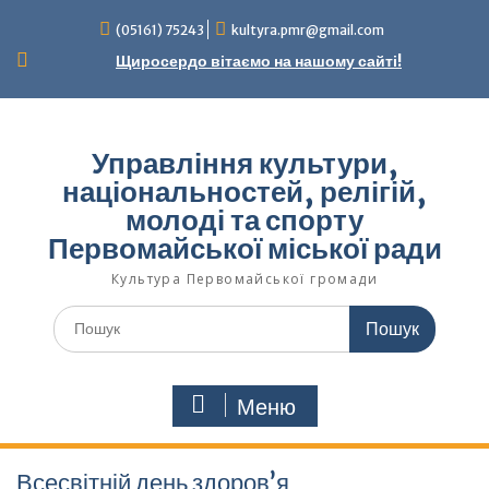
Перейти
(05161) 75243
kultyra.pmr@gmail.com
до
вмісту
Щиросердо вітаємо на нашому сайті!
Управління культури,
національностей, релігій,
молоді та спорту
Первомайської міської ради
Культура Первомайcької громади
Шукати:
Меню
Всесвітній день здоров’я