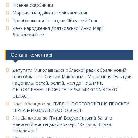
Пісенна скарбничка
Морська мандрівка сторінками книг
Преображення Господне. Яблучний Спас
День народження Дратковської Анни-Марії
Володимирівни
Останні коментарі
Депутати Миколаївської обласної ради обрали новий
герб області зі Святим Миколаєм – Управління культури,
національностей, релігій, мол
до
ПУБЛІЧНЕ
ОБГОВОРЕННЯ ПРОЄКТУ ГЕРБА МИКОЛАЇВСЬКОЇ
ОБЛАСТІ
Надія Кравцова
до
ПУБЛІЧНЕ ОБГОВОРЕННЯ ПРОЄКТУ
ГЕРБА МИКОЛАЇВСЬКОЇ ОБЛАСТІ
Яна Данькова
до
П’ятий Всеукраїнський багато
жанровий мистецький конкурс “Квітуча. Вільна.
Незалежна”