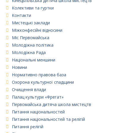
Кінецьпільська дитяча школа мистецтв
Колективи та гуртки
Контакти
Мистецькі заклади
Міжконфесійні відносини
Міс Первомайська
Молодіжна політика
Молодіжна Рада
Національні меншини
Новини
Нормативно правова база
Охорона культурної спадщини
Очищення влади
Палац культури «Фрегат»
Первомайська дитяча школа мистецтв
Питання національностей
Питання національностей та релігій
Питання релігій