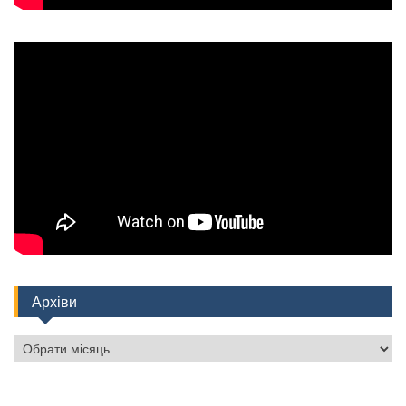
Архіви
Архіви