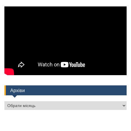
Архіви
Архіви