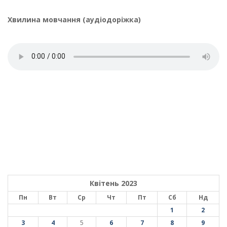
Хвилина мовчання (аудіодоріжка)
Квітень 2023
Пн
Вт
Ср
Чт
Пт
Сб
Нд
1
2
3
4
5
6
7
8
9