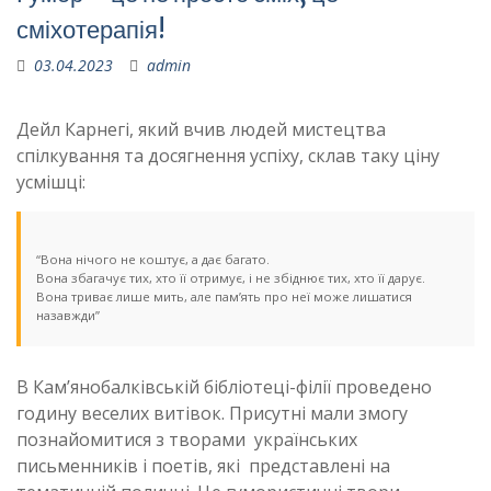
сміхотерапія!
03.04.2023
admin
Дейл Карнегі, який вчив людей мистецтва
спілкування та досягнення успіху, склав таку ціну
усмішці:
“Вона нічого не коштує, а дає багато.
Вона збагачує тих, хто її отримує, і не збіднює тих, хто її дарує.
Вона триває лише мить, але пам’ять про неї може лишатися
назавжди”
В Кам’янобалківській бібліотеці-філії проведено
годину веселих витівок. Присутні мали змогу
познайомитися з творами українських
письменників і поетів, які представлені на