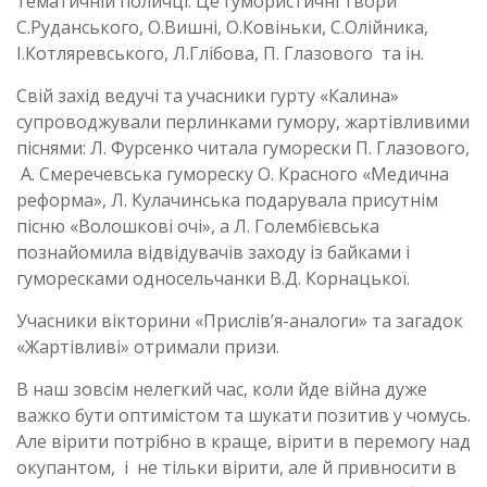
тематичній поличці. Це гумористичні твори
С.Руданського, О.Вишні, О.Ковіньки, С.Олійника,
І.Котляревського, Л.Глібова, П. Глазового та ін.
Свій захід ведучі та учасники гурту «Калина»
супроводжували перлинками гумору, жартівливими
піснями: Л. Фурсенко читала гуморески П. Глазового,
А. Смеречевська гумореску О. Красного «Медична
реформа», Л. Кулачинська подарувала присутнім
пісню «Волошкові очі», а Л. Голембієвська
познайомила відвідувачів заходу із байками і
гуморесками односельчанки В.Д. Корнацької.
Учасники вікторини «Прислів’я-аналоги» та загадок
«Жартівливі» отримали призи.
В наш зовсім нелегкий час, коли йде війна дуже
важко бути оптимістом та шукати позитив у чомусь.
Але вірити потрібно в краще, вірити в перемогу над
окупантом, і не тільки вірити, але й привносити в