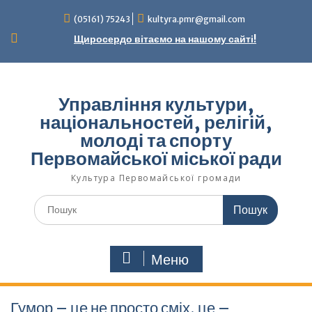
Перейти
(05161) 75243
kultyra.pmr@gmail.com
до
вмісту
Щиросердо вітаємо на нашому сайті!
Управління культури,
національностей, релігій,
молоді та спорту
Первомайської міської ради
Культура Первомайcької громади
Шукати:
Меню
Гумор – це не просто сміх, це –