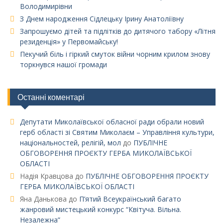
Володимирівни
З Днем народження Сідлецьку Ірину Анатоліївну
Запрошуємо дітей та підлітків до дитячого табору «Літня
резиденція» у Первомайську!
Пекучий біль і гіркий смуток війни чорним крилом знову
торкнувся нашої громади
Останні коментарі
Депутати Миколаївської обласної ради обрали новий
герб області зі Святим Миколаєм – Управління культури,
національностей, релігій, мол
до
ПУБЛІЧНЕ
ОБГОВОРЕННЯ ПРОЄКТУ ГЕРБА МИКОЛАЇВСЬКОЇ
ОБЛАСТІ
Надія Кравцова
до
ПУБЛІЧНЕ ОБГОВОРЕННЯ ПРОЄКТУ
ГЕРБА МИКОЛАЇВСЬКОЇ ОБЛАСТІ
Яна Данькова
до
П’ятий Всеукраїнський багато
жанровий мистецький конкурс “Квітуча. Вільна.
Незалежна”