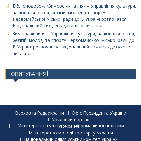
Бібліоподорож «Зимове читання» – Управління культури,
національностей, релігій, молоді та спорту
Первомайської міської ради
до
В Україні розпочався
Національний тиждень дитячого читання
Зима чарівниця – Управління культури, національностей,
релігій, молоді та спорту Первомайської міської ради
до
В Україні розпочався Національний тиждень дитячого
читання
ОПИТУВАННЯ!
Верховна РадаУкраїни
Офіс Президента України
Урядовий портал
Міністерство культури та інформаційної політики України
Міністерство молоді та спорту України
Національний олімпійський комітет України