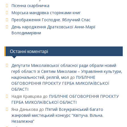
Пісенна скарбничка
Морська мандрівка сторінками книг
Преображення Господне. Яблучний Спас
День народження Дратковської Анни-Марії
Володимирівни
Останні коментарі
Депутати Миколаївської обласної ради обрали новий
герб області зі Святим Миколаєм – Управління культури,
національностей, релігій, мол
до
ПУБЛІЧНЕ
ОБГОВОРЕННЯ ПРОЄКТУ ГЕРБА МИКОЛАЇВСЬКОЇ
ОБЛАСТІ
Надія Кравцова
до
ПУБЛІЧНЕ ОБГОВОРЕННЯ ПРОЄКТУ
ГЕРБА МИКОЛАЇВСЬКОЇ ОБЛАСТІ
Яна Данькова
до
П’ятий Всеукраїнський багато
жанровий мистецький конкурс “Квітуча. Вільна.
Незалежна”