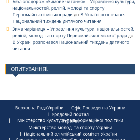
Бібліоподорож «Зимове читання» – Управління культури,
національностей, релігій, молоді та спорту
Первомайської міської ради
до
В Україні розпочався
Національний тиждень дитячого читання
Зима чарівниця – Управління культури, національностей,
релігій, молоді та спорту Первомайської міської ради
до
В Україні розпочався Національний тиждень дитячого
читання
ОПИТУВАННЯ!
Верховна РадаУкраїни
Офіс Президента України
Урядовий портал
Міністерство культури та інформаційної політики України
Міністерство молоді та спорту України
Національний олімпійський комітет України