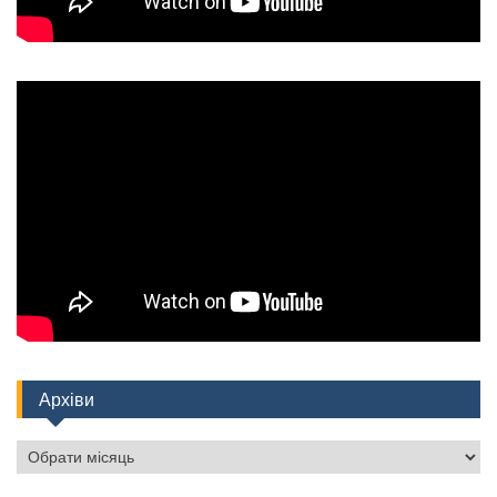
Архіви
Архіви