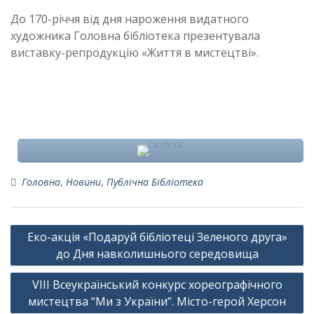
До 170-річчя від дня нароження видатного
художника Головна бібліотека презентувала
виставку-репродукцію «Життя в мистецтві».
Головна
,
Новини
,
Публічна Бібліотека
Навігація
Еко-акція «Подаруй бібліотеці Зеленого друга»
записів
до Дня навколишнього середовища
VIII Всеукраїнський конкурс хореографічного
мистецтва “Ми з України”. Місто-герой Херсон