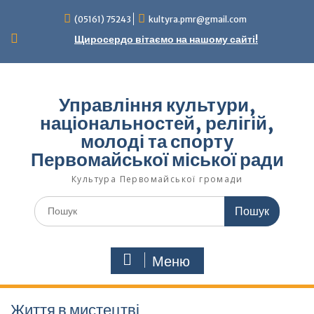
Перейти
(05161) 75243
kultyra.pmr@gmail.com
до
вмісту
Щиросердо вітаємо на нашому сайті!
Управління культури,
національностей, релігій,
молоді та спорту
Первомайської міської ради
Культура Первомайcької громади
Шукати:
Меню
Життя в мистецтві