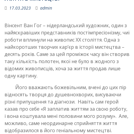
17.03.2023
admin
Вінсент Ван Гог – нідерландський художник, один з
найяскравіших представників постімпресіонізму, чиї
роботи вплинули на живопис XX століття. Одна з
найкоротших творчих кар’єр в історії мистецтва –
десять років. Саме за цей проміжок часу він створив
таку кількість полотен, якої не було в жодного з
відомих живописців, хоча за життя продав лише
одну картину.
Його вважають божевільним, вчені до цих пір
відносять творця до душевнохворих, висуваючи
різні припущення та діагнози. Навіть сам герой
казав про себе «Я заплатив життям за свою роботу,
і вона коштувала мені половини мого розуму». Але,
можливо, саме неординарне сприйняття життя
відобразилося в його геніальному мистецтві.