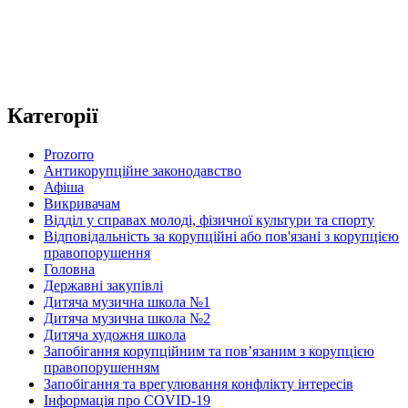
Категорії
Prozorro
Антикорупційне законодавство
Афіша
Викривачам
Відділ у справах молоді, фізичної культури та спорту
Відповідальність за корупційні або пов'язані з корупцією
правопорушення
Головна
Державні закупівлі
Дитяча музична школа №1
Дитяча музична школа №2
Дитяча художня школа
Запобігання корупційним та пов’язаним з корупцією
правопорушенням
Запобігання та врегулювання конфлікту інтересів
Інформація про COVID-19