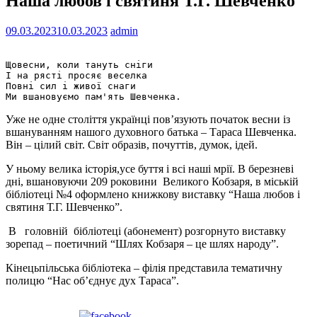
Наша любов і святиня Т.Г. Шевченко
09.03.2023
10.03.2023
admin
Щовесни, коли тануть сніги

І на рясті просяє веселка

Повні сил і живої снаги

Уже не одне століття українці пов’язують початок весни із
вшануванням нашого духовного батька – Тараса Шевченка.
Він – цілий світ. Світ образів, почуттів, думок, ідей.
У ньому велика історія,усе буття і всі наші мрії. В березневі
дні, вшановуючи 209 роковини Великого Кобзаря, в міській
бібліотеці №4 оформлено книжкову виставку “Наша любов і
святиня Т.Г. Шевченко”.
В головній бібліотеці (абонемент) розгорнуто виставку
зорепад – поетичний “Шлях Кобзаря – це шлях народу”.
Кінецьпільська бібліотека – філія представила тематичну
полицю “Нас об’єднує дух Тараса”.
Поширити на Facebook