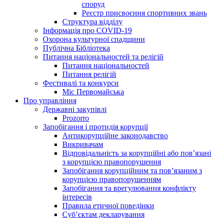
споруд
Реєстр присвоєння спортивних звань
Структура відділу
Інформація про COVID-19
Охорона культурної спадщини
Публічна Бібліотека
Питання національностей та релігій
Питання національностей
Питання релігій
Фестивалі та конкурси
Міс Первомайська
Про управління
Державні закупівлі
Prozorro
Запобігання і протидія корупції
Антикорупційне законодавство
Викривачам
Відповідальність за корупційні або пов’язані
з корупцією правопорушення
Запобігання корупційним та пов’язаним з
корупцією правопорушенням
Запобігання та врегулювання конфлікту
інтересів
Правила етичної поведінки
Суб’єктам декларування