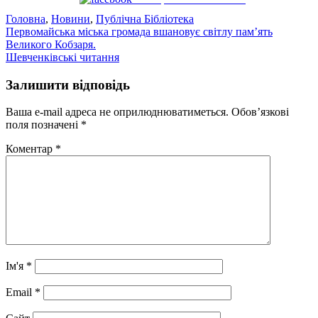
Головна
,
Новини
,
Публічна Бібліотека
Навігація
Первомайська міська громада вшановує світлу пам’ять
Великого Кобзаря.
записів
Шевченківські читання
Залишити відповідь
Ваша e-mail адреса не оприлюднюватиметься.
Обов’язкові
поля позначені
*
Коментар
*
Ім'я
*
Email
*