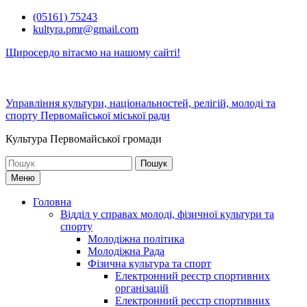
Перейти
(05161) 75243
до
kultyra.pmr@gmail.com
вмісту
Щиросердо вітаємо на нашому сайті!
Управління культури, національностей, релігій, молоді та
спорту Первомайської міської ради
Культура Первомайcької громади
Шукати:
Меню
Головна
Відділ у справах молоді, фізичної культури та
спорту
Молодіжна політика
Молодіжна Рада
Фізична культура та спорт
Електронний реєстр спортивних
організацій
Електронний реєстр спортивних