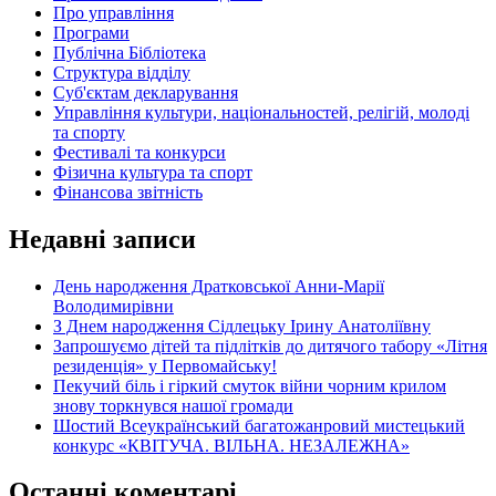
Про управління
Програми
Публічна Бібліотека
Структура відділу
Суб'єктам декларування
Управління культури, національностей, релігій, молоді
та спорту
Фестивалі та конкурси
Фізична культура та спорт
Фінансова звітність
Недавні записи
День народження Дратковської Анни-Марії
Володимирівни
З Днем народження Сідлецьку Ірину Анатоліївну
Запрошуємо дітей та підлітків до дитячого табору «Літня
резиденція» у Первомайську!
Пекучий біль і гіркий смуток війни чорним крилом
знову торкнувся нашої громади
Шостий Всеукраїнський багатожанровий мистецький
конкурс «КВІТУЧА. ВІЛЬНА. НЕЗАЛЕЖНА»
Останні коментарі