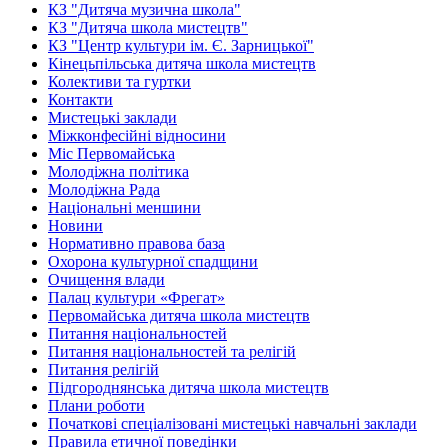
КЗ "Дитяча музична школа"
КЗ "Дитяча школа мистецтв"
КЗ "Центр культури ім. Є. Зарницької"
Кінецьпільська дитяча школа мистецтв
Колективи та гуртки
Контакти
Мистецькі заклади
Міжконфесійні відносини
Міс Первомайська
Молодіжна політика
Молодіжна Рада
Національні меншини
Новини
Нормативно правова база
Охорона культурної спадщини
Очищення влади
Палац культури «Фрегат»
Первомайська дитяча школа мистецтв
Питання національностей
Питання національностей та релігій
Питання релігій
Підгороднянська дитяча школа мистецтв
Плани роботи
Початкові спеціалізовані мистецькі навчальні заклади
Правила етичної поведінки