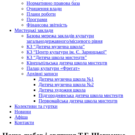
Нормативно правова база
Очищення влади
Плани роботи
Програми
Фінансова звітність
Мистецькі заклади
Базова мережа закладів культури
загальнодержавного/місцевого рівня
КЗ “Дитяча музична школа”
КЗ “Центр культури ім. Є. Зарницької”
КЗ “Дитяча школа мистецтв”
Кінецьпільська дитяча школа мистецтв
Палац культури «Фрегат»
Архівні записи
Дитяча музична школа №1
Дитяча музична школа №2
Дитяча художня школа
Підгороднянська дитяча школа мистецтв
Первомайська дитяча школа мистецтв
Колективи та гуртки
Новини
Афіша
Контакти