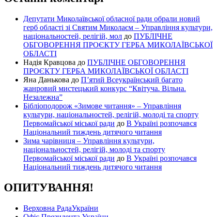
Депутати Миколаївської обласної ради обрали новий
герб області зі Святим Миколаєм – Управління культури,
національностей, релігій, мол
до
ПУБЛІЧНЕ
ОБГОВОРЕННЯ ПРОЄКТУ ГЕРБА МИКОЛАЇВСЬКОЇ
ОБЛАСТІ
Надія Кравцова
до
ПУБЛІЧНЕ ОБГОВОРЕННЯ
ПРОЄКТУ ГЕРБА МИКОЛАЇВСЬКОЇ ОБЛАСТІ
Яна Данькова
до
П’ятий Всеукраїнський багато
жанровий мистецький конкурс “Квітуча. Вільна.
Незалежна”
Бібліоподорож «Зимове читання» – Управління
культури, національностей, релігій, молоді та спорту
Первомайської міської ради
до
В Україні розпочався
Національний тиждень дитячого читання
Зима чарівниця – Управління культури,
національностей, релігій, молоді та спорту
Первомайської міської ради
до
В Україні розпочався
Національний тиждень дитячого читання
ОПИТУВАННЯ!
Верховна РадаУкраїни
Офіс Президента України