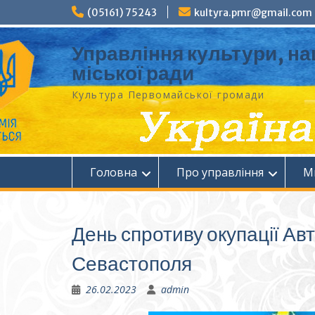
Перейти
(05161) 75243
kultyra.pmr@gmail.com
до
вмісту
Управління культури, на
міської ради
Культура Первомайcької громади
Головна
Про управління
М
День спротиву окупації Ав
Севастополя
26.02.2023
admin