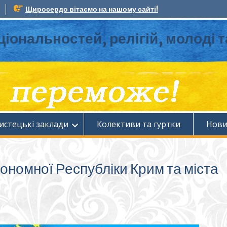
Щиросердо вітаємо на нашому сайті!
ціональностей, релігій, молоді 
истецькі заклади
Колективи та гуртки
Нов
тономної Республіки Крим та міста