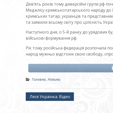
Дев’ять років тому диверсійні групи рф по
Меджлісу кримськотатарського народу до 
кримських татар, українців та представник
та заявили всьому світу про цілісність Укра
Наступного дня, о 5-й ранку до урядових б
військові формування рф.
Рік тому російська федерація розпочала по
народ мужньо відстоює свою свободу, спро
Головна
,
Новини
Навігація
Леся Українка. Відео
записів