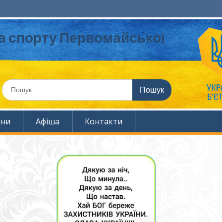
та спорту Первомайської
Шукати:
ини
Афіша
Контакти