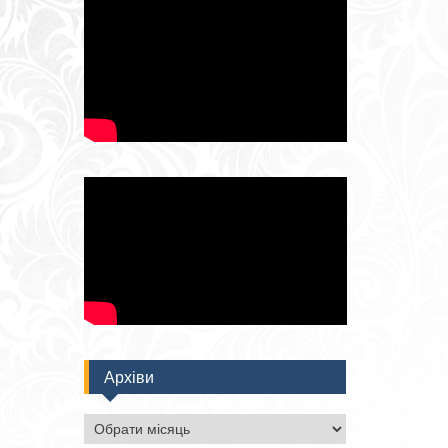
Архіви
Архіви