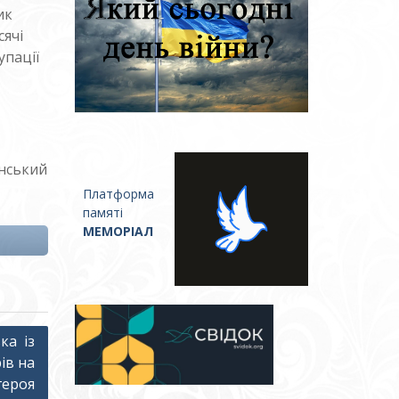
ик
ячі
упації
їнський
Платформа
памяті
МЕМОРІАЛ
ка із
ів на
героя