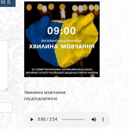
М. В.
Хвилина мовчання
(аудіодоріжка)