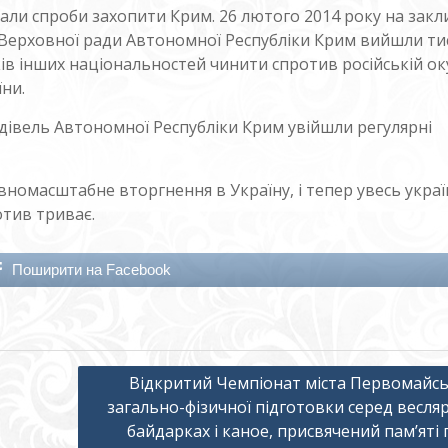
чали спроби захопити Крим. 26 лютого 2014 року на закл
Верховної ради Автономної Республіки Крим вийшли тис
ів інших національностей чинити спротив російській ок
їни.
удівель Автономної Республіки Крим увійшли регулярні
вномасштабне вторгнення в Україну, і тепер увесь укра
тив триває.
Поширити на Facebook
Відкритий Чемпіонат міста Первомайсь
загально-фізичної підготовки серед весляр
байдарках і каное, присвячений пам’яті 