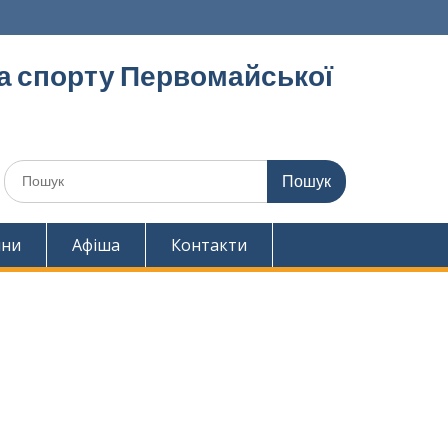
та спорту Первомайської
Шукати:
ини
Афіша
Контакти