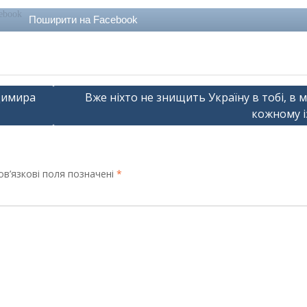
Поширити на Facebook
димира
Вже ніхто не знищить Україну в тобі, в ме
кожному із
в’язкові поля позначені
*