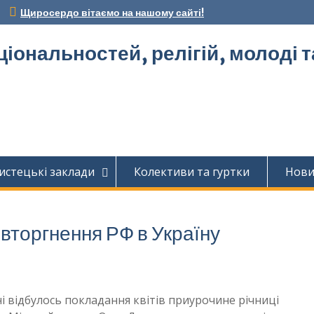
Щиросердо вітаємо на нашому сайті!
ціональностей, релігій, молоді 
истецькі заклади
Колективи та гуртки
Нов
вторгнення РФ в Україну
ні відбулось покладання квітів приурочине річниці