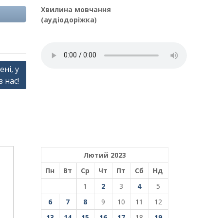
Хвилина мовчання
(аудіодоріжка)
ні, у
 нас!
Лютий 2023
Пн
Вт
Ср
Чт
Пт
Сб
Нд
1
2
3
4
5
6
7
8
9
10
11
12
13
14
15
16
17
18
19