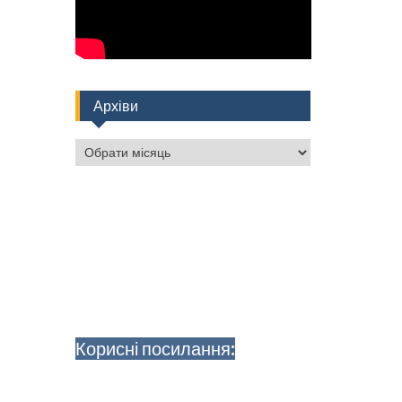
Архіви
Архіви
Корисні посилання: