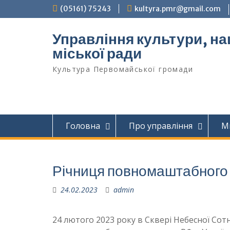
Перейти
(05161) 75243
kultyra.pmr@gmail.com
до
вмісту
Управління культури, на
міської ради
Культура Первомайcької громади
Головна
Про управління
М
Річниця повномаштабного 
24.02.2023
admin
24 лютого 2023 року в Сквері Небесної Сот