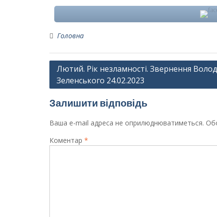
Головна
Навігація
Лютий. Рік незламності. Звернення Воло
Зеленського 24.02.2023
записів
Залишити відповідь
Ваша e-mail адреса не оприлюднюватиметься.
Обо
Коментар
*