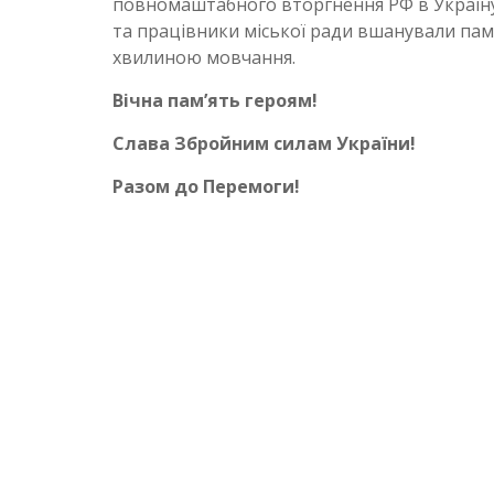
повномаштабного вторгнення РФ в Україну.
та працівники міської ради вшанували пам’я
хвилиною мовчання.
Вічна пам’ять героям!
Слава Збройним силам України!
Разом до Перемоги!