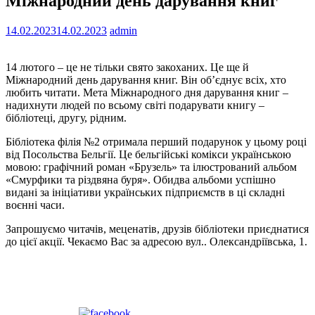
Міжнародний день дарування книг
14.02.2023
14.02.2023
admin
14 лютого – це не тільки свято закоханих. Це ще й
Міжнародний день дарування книг. Він об’єднує всіх, хто
любить читати. Мета Міжнародного дня дарування книг –
надихнути людей по всьому світі подарувати книгу –
бібліотеці, другу, рідним.
Бібліотека філія №2 отримала перший подарунок у цьому році
від Посольства Бельгії. Це бельгійські комікси українською
мовою: графічний роман «Брузель» та ілюстрований альбом
«Смурфики та різдвяна буря». Обидва альбоми успішно
видані за ініціативи українських підприємств в ці складні
воєнні часи.
Запрошуємо читачів, меценатів, друзів бібліотеки приєднатися
до цієї акції. Чекаємо Вас за адресою вул.. Олександріївська, 1.
Поширити на Facebook