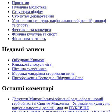
Програми
Публічна Бібліотека
Структура відділу
Суб'єктам декларування
Управління культури, національностей, релігій, молоді
та спорту
Фестивалі та конкурси
Фізична культура та спорт
Фінансова звітність
Недавні записи
Об’єднані Кримом
Книжкові спокуси літа
Пісенна скарбничка
Морська мандрівка сторінками книг
Преображення Господне. Яблучний Спас
Останні коментарі
Депутати Миколаївської обласної ради обрали новий
герб області зі Святим Миколаєм – Управління культури,
національностей, релігій, мол
до
ПУБЛІЧНЕ