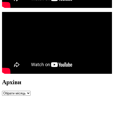
Архіви
Архіви