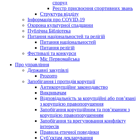
споруд
Реєстр присвоєння спортивних звань
Структура відділу
Інформація про COVID-19
Охорона культурної спадщини
Публічна Бібліотека
Питання національностей та релігій
Питання національностей
Питання релігій
Фестивалі та конкурси
Міс Первомайська
Про управління
Державні закупівлі
Prozorro
Запобігання і протидія корупції
Антикорупційне законодавство
Викривачам
Відповідальність за корупційні або пов’язані
з корупцією правопорушення
Запобігання корупційним та пов’язаним з
корупцією правопорушенням
Запобігання та врегулювання конфлікту
інтересів
Правила етичної поведінки
Суб’єктам декларування