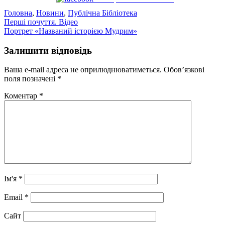
Головна
,
Новини
,
Публічна Бібліотека
Навігація
Перші почуття. Відео
Портрет «Названий історією Мудрим»
записів
Залишити відповідь
Ваша e-mail адреса не оприлюднюватиметься.
Обов’язкові
поля позначені
*
Коментар
*
Ім'я
*
Email
*
Сайт