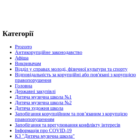
Категорії
Prozorro
Антикорупційне законодавство
Афіша
Викривачам
Відділ у справах молоді, фізичної культури та спорту
Відповідальність за корупційні або пов'язані з корупцією
правопорушення
Головна
Державні закупівлі
Дитяча музична школа №1
Дитяча музична школа №2
Дитяча художня школа
Запобігання корупційним та пов’язаним з корупцією
правопорушенням
Запобігання та врегулювання конфлікту інтересів
Інформація про COVID-19
КЗ "Дитяча музична школа"