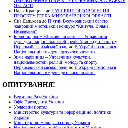
ОБГОВОРЕННЯ ПРОЄКТУ ГЕРБА МИКОЛАЇВСЬКОЇ
ОБЛАСТІ
Надія Кравцова
до
ПУБЛІЧНЕ ОБГОВОРЕННЯ
ПРОЄКТУ ГЕРБА МИКОЛАЇВСЬКОЇ ОБЛАСТІ
Яна Данькова
до
П’ятий Всеукраїнський багато
жанровий мистецький конкурс “Квітуча. Вільна.
Незалежна”
Бібліоподорож «Зимове читання» – Управління
культури, національностей, релігій, молоді та спорту
Первомайської міської ради
до
В Україні розпочався
Національний тиждень дитячого читання
Зима чарівниця – Управління культури,
національностей, релігій, молоді та спорту
Первомайської міської ради
до
В Україні розпочався
Національний тиждень дитячого читання
ОПИТУВАННЯ!
Верховна РадаУкраїни
Офіс Президента України
Урядовий портал
Міністерство культури та інформаційної політики
України
Міністерство молоді та спорту України
Національний олімпійський комітет України