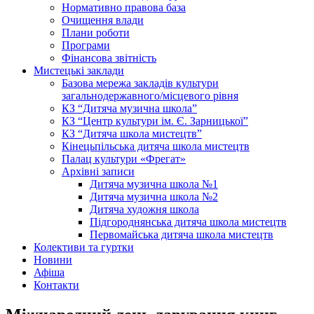
Нормативно правова база
Очищення влади
Плани роботи
Програми
Фінансова звітність
Мистецькі заклади
Базова мережа закладів культури
загальнодержавного/місцевого рівня
КЗ “Дитяча музична школа”
КЗ “Центр культури ім. Є. Зарницької”
КЗ “Дитяча школа мистецтв”
Кінецьпільська дитяча школа мистецтв
Палац культури «Фрегат»
Архівні записи
Дитяча музична школа №1
Дитяча музична школа №2
Дитяча художня школа
Підгороднянська дитяча школа мистецтв
Первомайська дитяча школа мистецтв
Колективи та гуртки
Новини
Афіша
Контакти