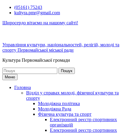
Перейти
(05161) 75243
до
kultyra.pmr@gmail.com
вмісту
Щиросердо вітаємо на нашому сайті!
Управління культури, національностей, релігій, молоді та
спорту Первомайської міської ради
Культура Первомайcької громади
Шукати:
Меню
Головна
Відділ у справах молоді, фізичної культури та
спорту
Молодіжна політика
Молодіжна Рада
Фізична культура та спорт
Електронний реєстр спортивних
організацій
Електронний реєстр спортивних