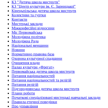
КЗ "Дитяча школа мистецтв"
КЗ "Центр культури ім. Є. Зарницької"
Кінецьпільська дитяча школа мистецтв
Колективи та гуртки
Контакти
Мистецькі заклади
Міжконфесійні відносини
Міс Первомайська
Молодіжна політика
Молодіжна Рада
Національні меншини
Новини
Нормативно правова база
Охорона культурної спадщини
Очищення влади
Палац культури «Фрегат»
Первомайська дитяча школа мистецтв
Питання національностей
Питання національностей та релігій
Питання релігій
Підгороднянська дитяча школа мистецтв
Плани роботи
Початкові спеціалізовані мистецькі навчальні заклади
Правила етичної поведінки
Про управління