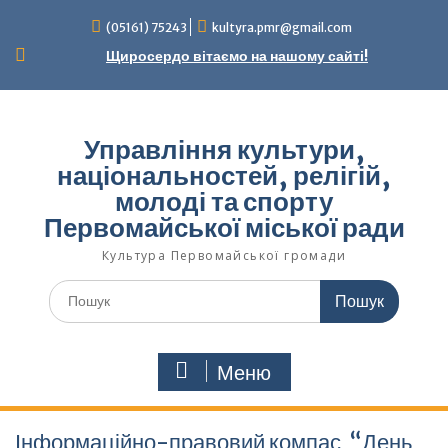
Перейти
(05161) 75243
kultyra.pmr@gmail.com
до
вмісту
Щиросердо вітаємо на нашому сайті!
Управління культури,
національностей, релігій,
молоді та спорту
Первомайської міської ради
Культура Первомайcької громади
Шукати:
Меню
Інформаційно-правовий компас “День