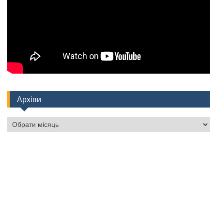
Архіви
Архіви