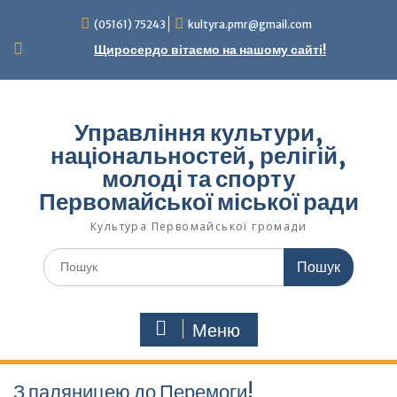
Перейти
(05161) 75243
kultyra.pmr@gmail.com
до
вмісту
Щиросердо вітаємо на нашому сайті!
Управління культури,
національностей, релігій,
молоді та спорту
Первомайської міської ради
Культура Первомайcької громади
Шукати:
Меню
З паляницею до Перемоги!