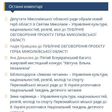
Останні коментарі
Депутати Миколаївської обласної ради обрали новий
герб області зі Святим Миколаєм – Управління культури,
національностей, релігій, мол
до
ПУБЛІЧНЕ
ОБГОВОРЕННЯ ПРОЄКТУ ГЕРБА МИКОЛАЇВСЬКОЇ
ОБЛАСТІ
Надія Кравцова
до
ПУБЛІЧНЕ ОБГОВОРЕННЯ ПРОЄКТУ
ГЕРБА МИКОЛАЇВСЬКОЇ ОБЛАСТІ
Яна Данькова
до
П’ятий Всеукраїнський багато
жанровий мистецький конкурс “Квітуча. Вільна.
Незалежна”
Бібліоподорож «Зимове читання» – Управління культури,
національностей, релігій, молоді та спорту
Первомайської міської ради
до
В Україні розпочався
Національний тиждень дитячого читання
Зима чарівниця – Управління культури, національностей,
релігій, молоді та спорту Первомайської міської ради
до
В Україні розпочався Національний тиждень дитячого