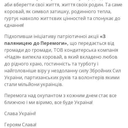
аби вберегти свої життя, життя своїх родин. Та саме
коровай, як символ затишку, родинного тепла,
гуртує навколо життєвих цінностей та спонукає до
єднання!
Підхопивши ініціативу патріотичної акції
«
З
паляницею
до
Перемоги
»,
що передається від
громади до громади, ТОВ кондитерська компанія
«Надія» випекла коровай, в який вкладено любов
до рідного краю, гостинність та турботу і
найголовніше віру у нездоланну силу Збройних Сил
України, партизанських рухів та волонтерів якими
стали мільйони українців.
Перемога над окупантом з кожним днем стає все
ближчою і ми віримо, все буде Україна!
Слава Україні!
Героям Слава!