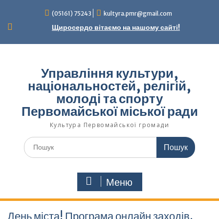
Перейти
(05161) 75243
kultyra.pmr@gmail.com
до
вмісту
Щиросердо вітаємо на нашому сайті!
Управління культури,
національностей, релігій,
молоді та спорту
Первомайської міської ради
Культура Первомайcької громади
Шукати:
Меню
День міста! Програма онлайн заходів.