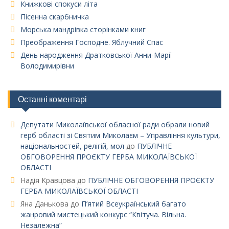
Книжкові спокуси літа
Пісенна скарбничка
Морська мандрівка сторінками книг
Преображення Господне. Яблучний Спас
День народження Дратковської Анни-Марії
Володимирівни
Останні коментарі
Депутати Миколаївської обласної ради обрали новий
герб області зі Святим Миколаєм – Управління культури,
національностей, релігій, мол
до
ПУБЛІЧНЕ
ОБГОВОРЕННЯ ПРОЄКТУ ГЕРБА МИКОЛАЇВСЬКОЇ
ОБЛАСТІ
Надія Кравцова
до
ПУБЛІЧНЕ ОБГОВОРЕННЯ ПРОЄКТУ
ГЕРБА МИКОЛАЇВСЬКОЇ ОБЛАСТІ
Яна Данькова
до
П’ятий Всеукраїнський багато
жанровий мистецький конкурс “Квітуча. Вільна.
Незалежна”