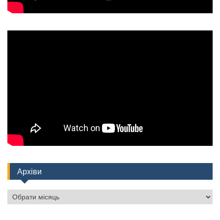
Архіви
Архіви