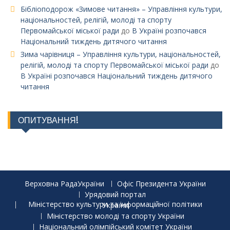
Бібліоподорож «Зимове читання» – Управління культури,
національностей, релігій, молоді та спорту
Первомайської міської ради
до
В Україні розпочався
Національний тиждень дитячого читання
Зима чарівниця – Управління культури, національностей,
релігій, молоді та спорту Первомайської міської ради
до
В Україні розпочався Національний тиждень дитячого
читання
ОПИТУВАННЯ!
Верховна РадаУкраїни
Офіс Президента України
Урядовий портал
Міністерство культури та інформаційної політики України
Міністерство молоді та спорту України
Національний олімпійський комітет України