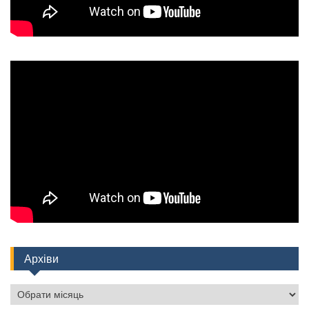
Архіви
Архіви