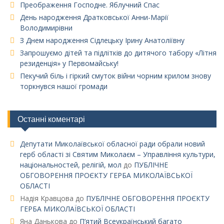
Преображення Господне. Яблучний Спас
День народження Дратковської Анни-Марії
Володимирівни
З Днем народження Сідлецьку Ірину Анатоліївну
Запрошуємо дітей та підлітків до дитячого табору «Літня
резиденція» у Первомайську!
Пекучий біль і гіркий смуток війни чорним крилом знову
торкнувся нашої громади
Останні коментарі
Депутати Миколаївської обласної ради обрали новий
герб області зі Святим Миколаєм – Управління культури,
національностей, релігій, мол
до
ПУБЛІЧНЕ
ОБГОВОРЕННЯ ПРОЄКТУ ГЕРБА МИКОЛАЇВСЬКОЇ
ОБЛАСТІ
Надія Кравцова
до
ПУБЛІЧНЕ ОБГОВОРЕННЯ ПРОЄКТУ
ГЕРБА МИКОЛАЇВСЬКОЇ ОБЛАСТІ
Яна Данькова
до
П’ятий Всеукраїнський багато