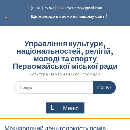
Перейти
(05161) 75243
kultyra.pmr@gmail.com
до
вмісту
Щиросердо вітаємо на нашому сайті!
Управління культури,
національностей, релігій,
молоді та спорту
Первомайської міської ради
Культура Первомайcької громади
Шукати:
Меню
Міжнародний день голокосту ромів