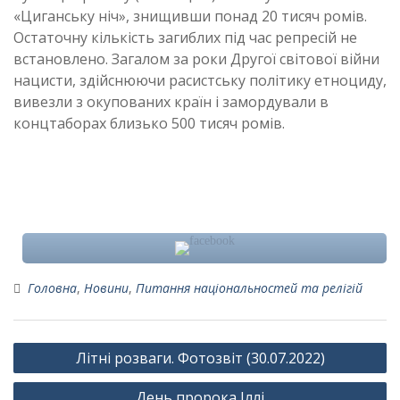
«Циганську ніч», знищивши понад 20 тисяч ромів.
Остаточну кількість загиблих під час репресій не
встановлено. Загалом за роки Другої світової війни
нацисти, здійснюючи расистську політику етноциду,
вивезли з окупованих країн і замордували в
концтаборах близько 500 тисяч ромів.
Головна
,
Новини
,
Питання національностей та релігій
Навігація
Літні розваги. Фотозвіт (30.07.2022)
записів
День пророка Іллі