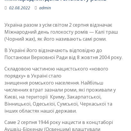
02.08.2022
admin
Україна разом з усім світом 2 серпня відзначає
Міжнародний день голокосту ромів — Калі траш
(Чорний жах), як його називають самі роми.
В Україні його відзначають відповідно до
Постанови Верховної Ради від 8 жовтня 2004 року.
Складовою частиною нацистського «нового
порядку» в Україні стало
знищення ромського населення. Найбільш
численних втрат зазнали роми, які проживали у
Києві, на території Криму, Закарпатської,
Вінницької, Одеськіої, Сумської, Черкаської та
інших областях нашої держави.
Саме 2 серпня 1944 року нацисти в концтаборі
Аушвіц-Біркенау (Освенцим) влаштували