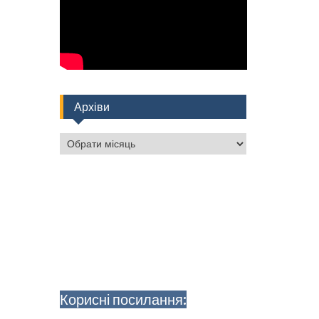
Архіви
Архіви
Корисні посилання: