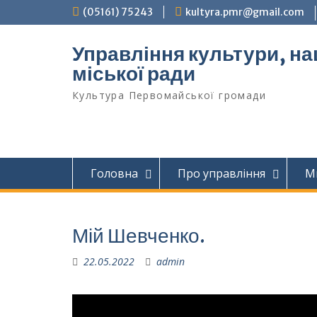
Перейти
(05161) 75243
kultyra.pmr@gmail.com
до
вмісту
Управління культури, на
міської ради
Культура Первомайcької громади
Головна
Про управління
М
Мій Шевченко.
22.05.2022
admin