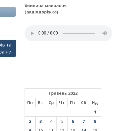
Хвилина мовчання
(аудіодоріжка)
ів та
раїни
Травень 2022
Пн
Вт
Ср
Чт
Пт
Сб
Нд
1
2
3
4
5
6
7
8
9
10
11
12
13
14
15