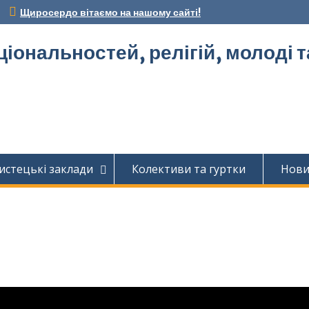
Щиросердо вітаємо на нашому сайті!
ціональностей, релігій, молоді 
истецькі заклади
Колективи та гуртки
Нов