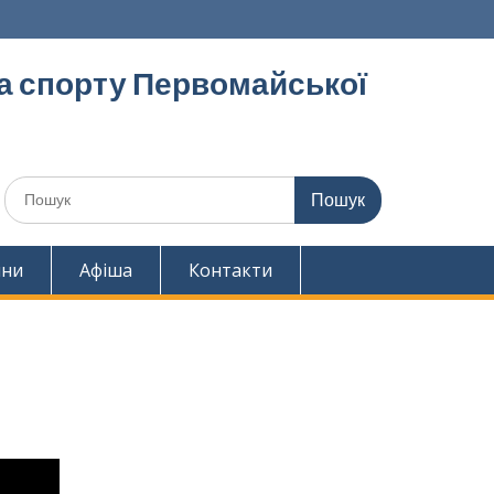
та спорту Первомайської
Шукати:
ини
Афіша
Контакти