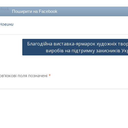
Поширити на Facebook
Новини
Благодійна виставка-ярмарок художніх твор
виробів на підтримку захисників Ук
в’язкові поля позначені
*