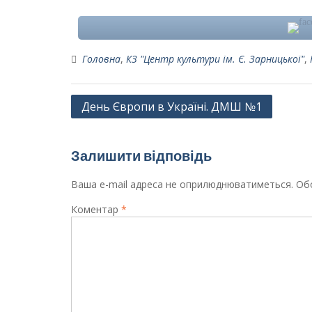
Головна
,
КЗ "Центр культури ім. Є. Зарницької"
,
Навігація
День Європи в Україні. ДМШ №1
записів
Залишити відповідь
Ваша e-mail адреса не оприлюднюватиметься.
Обо
Коментар
*