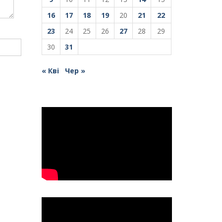
16
17
18
19
20
21
22
23
24
25
26
27
28
29
30
31
« Кві
Чер »