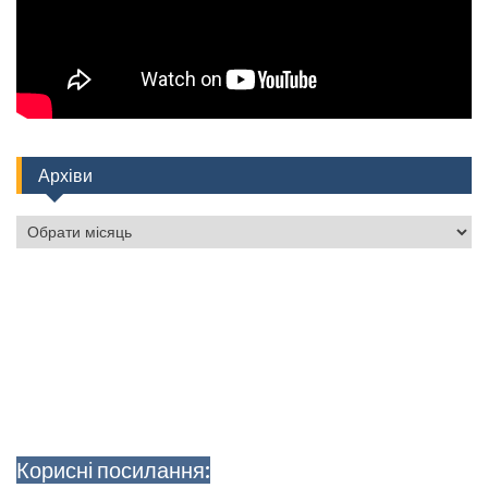
Архіви
Архіви
Корисні посилання: