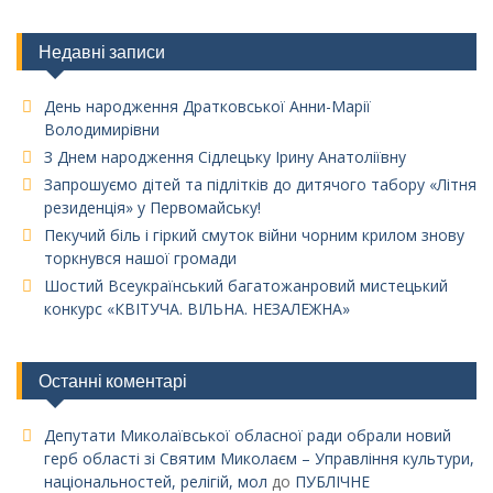
Недавні записи
День народження Дратковської Анни-Марії
Володимирівни
З Днем народження Сідлецьку Ірину Анатоліївну
Запрошуємо дітей та підлітків до дитячого табору «Літня
резиденція» у Первомайську!
Пекучий біль і гіркий смуток війни чорним крилом знову
торкнувся нашої громади
Шостий Всеукраїнський багатожанровий мистецький
конкурс «КВІТУЧА. ВІЛЬНА. НЕЗАЛЕЖНА»
Останні коментарі
Депутати Миколаївської обласної ради обрали новий
герб області зі Святим Миколаєм – Управління культури,
національностей, релігій, мол
до
ПУБЛІЧНЕ