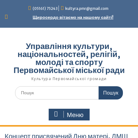
Перейти
(05161) 75243
kultyra.pmr@gmail.com
до
вмісту
Щиросердо вітаємо на нашому сайті!
Управління культури,
національностей, релігій,
молоді та спорту
Первомайської міської ради
Культура Первомайcької громади
Шукати:
Меню
Концерт присвячений Дню матері. ДМШ