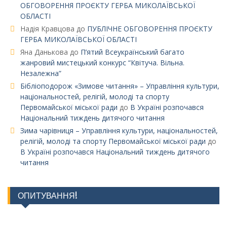
ОБГОВОРЕННЯ ПРОЄКТУ ГЕРБА МИКОЛАЇВСЬКОЇ
ОБЛАСТІ
Надія Кравцова
до
ПУБЛІЧНЕ ОБГОВОРЕННЯ ПРОЄКТУ
ГЕРБА МИКОЛАЇВСЬКОЇ ОБЛАСТІ
Яна Данькова
до
П’ятий Всеукраїнський багато
жанровий мистецький конкурс “Квітуча. Вільна.
Незалежна”
Бібліоподорож «Зимове читання» – Управління культури,
національностей, релігій, молоді та спорту
Первомайської міської ради
до
В Україні розпочався
Національний тиждень дитячого читання
Зима чарівниця – Управління культури, національностей,
релігій, молоді та спорту Первомайської міської ради
до
В Україні розпочався Національний тиждень дитячого
читання
ОПИТУВАННЯ!