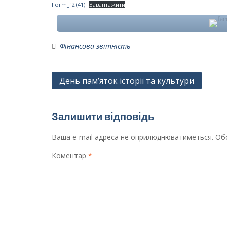
Form_f2 (41)
Завантажити
Фінансова звітність
Навігація
День пам’яток історії та культури
записів
Залишити відповідь
Ваша e-mail адреса не оприлюднюватиметься.
Обо
Коментар
*