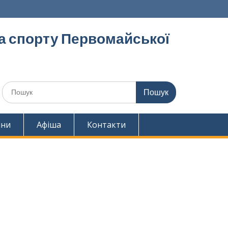
та спорту Первомайської
Шукати:
ини
Афіша
Контакти