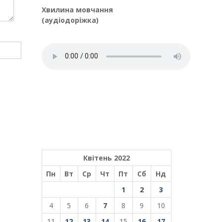
Хвилина мовчання
(аудіодоріжка)
Квітень 2022
Пн
Вт
Ср
Чт
Пт
Сб
Нд
1
2
3
4
5
6
7
8
9
10
11
12
13
14
15
16
17