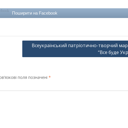
Поширити на Facebook
Всеукраїнський патріотично-творчий ма
“Все буде Укр
в’язкові поля позначені
*