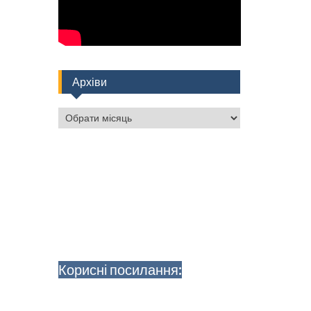
Архіви
Архіви
Корисні посилання: