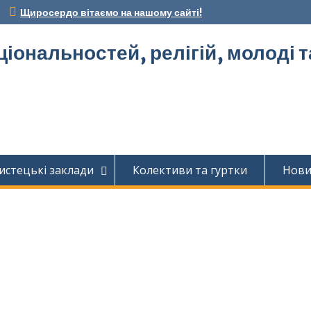
Щиросердо вітаємо на нашому сайті!
ціональностей, релігій, молоді 
истецькі заклади
Колективи та гуртки
Нов