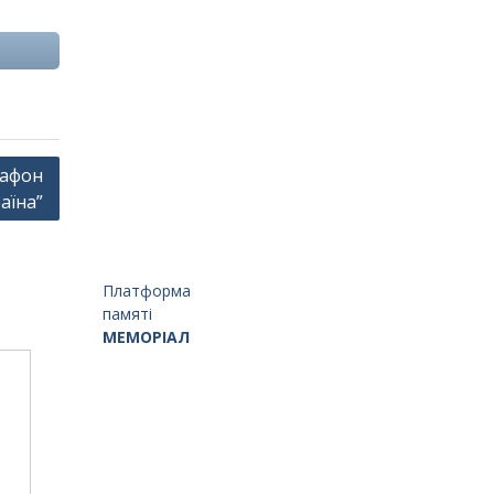
рафон
аїна”
Платформа
памяті
МЕМОРІАЛ