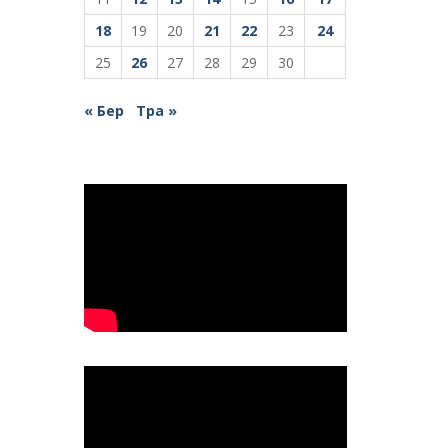
18
19
20
21
22
23
24
25
26
27
28
29
30
« Бер
Тра »