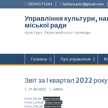
Перейти
(05161) 75243
kultyra.pmr@gmail.com
до
вмісту
Управління культури, на
міської ради
Культура Первомайcької громади
Головна
Про управління
М
Звіт за І квартал 2022 року
21.04.2022
admin
Form_2dc (4)
Завантажити
Form_f_d10 (4)
Завантажити
Form_f1dc (6)
Завантажити