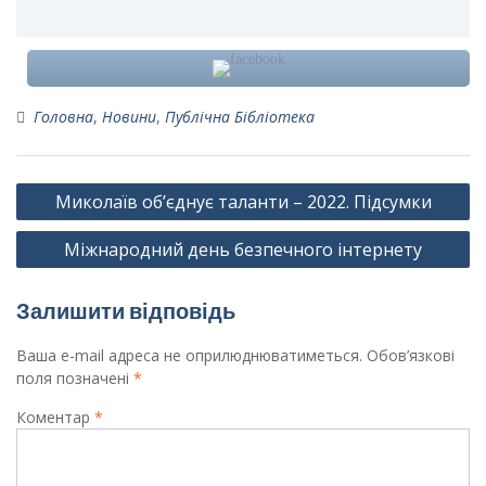
Головна
,
Новини
,
Публічна Бібліотека
Навігація
Миколаїв об’єднує таланти – 2022. Підсумки
записів
Міжнародний день безпечного інтернету
Залишити відповідь
Ваша e-mail адреса не оприлюднюватиметься.
Обов’язкові
поля позначені
*
Коментар
*