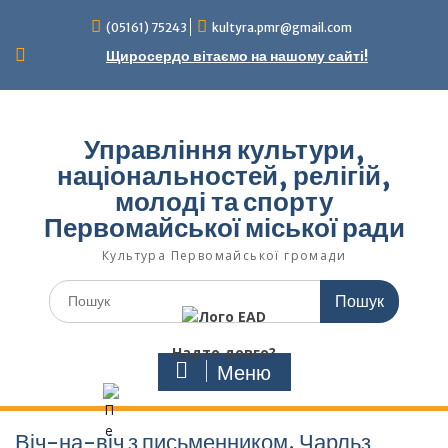
Перейти
(05161) 75243
kultyra.pmr@gmail.com
до
вмісту
Щиросердо вітаємо на нашому сайті!
Управління культури,
національностей, релігій,
молоді та спорту
Первомайської міської ради
Культура Первомайcької громади
Шукати:
Надто довго?
Меню
Віч-на-віч з письменником. Чарльз