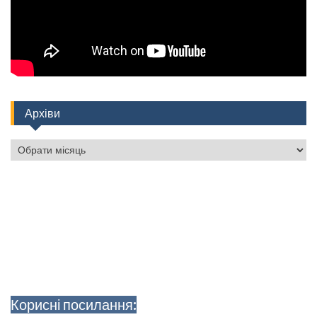
Архіви
Архіви
Корисні посилання: