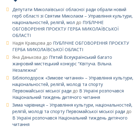
Депутати Миколаївської обласної ради обрали новий
герб області зі Святим Миколаєм – Управління культури,
національностей, релігій, мол
до
ПУБЛІЧНЕ
ОБГОВОРЕННЯ ПРОЄКТУ ГЕРБА МИКОЛАЇВСЬКОЇ
ОБЛАСТІ
Надія Кравцова
до
ПУБЛІЧНЕ ОБГОВОРЕННЯ ПРОЄКТУ
ГЕРБА МИКОЛАЇВСЬКОЇ ОБЛАСТІ
Яна Данькова
до
П’ятий Всеукраїнський багато
жанровий мистецький конкурс “Квітуча. Вільна.
Незалежна”
Бібліоподорож «Зимове читання» – Управління культури,
національностей, релігій, молоді та спорту
Первомайської міської ради
до
В Україні розпочався
Національний тиждень дитячого читання
Зима чарівниця – Управління культури, національностей,
релігій, молоді та спорту Первомайської міської ради
до
В Україні розпочався Національний тиждень дитячого
читання