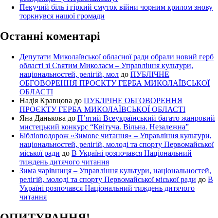
Пекучий біль і гіркий смуток війни чорним крилом знову
торкнувся нашої громади
Останні коментарі
Депутати Миколаївської обласної ради обрали новий герб
області зі Святим Миколаєм – Управління культури,
національностей, релігій, мол
до
ПУБЛІЧНЕ
ОБГОВОРЕННЯ ПРОЄКТУ ГЕРБА МИКОЛАЇВСЬКОЇ
ОБЛАСТІ
Надія Кравцова
до
ПУБЛІЧНЕ ОБГОВОРЕННЯ
ПРОЄКТУ ГЕРБА МИКОЛАЇВСЬКОЇ ОБЛАСТІ
Яна Данькова
до
П’ятий Всеукраїнський багато жанровий
мистецький конкурс “Квітуча. Вільна. Незалежна”
Бібліоподорож «Зимове читання» – Управління культури,
національностей, релігій, молоді та спорту Первомайської
міської ради
до
В Україні розпочався Національний
тиждень дитячого читання
Зима чарівниця – Управління культури, національностей,
релігій, молоді та спорту Первомайської міської ради
до
В
Україні розпочався Національний тиждень дитячого
читання
ОПИТУВАННЯ!