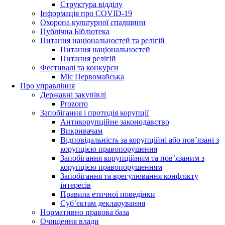
Структура відділу
Інформація про COVID-19
Охорона культурної спадщини
Публічна Бібліотека
Питання національностей та релігій
Питання національностей
Питання релігій
Фестивалі та конкурси
Міс Первомайська
Про управління
Державні закупівлі
Prozorro
Запобігання і протидія корупції
Антикорупційне законодавство
Викривачам
Відповідальність за корупційні або пов’язані з
корупцією правопорушення
Запобігання корупційним та пов’язаним з
корупцією правопорушенням
Запобігання та врегулювання конфлікту
інтересів
Правила етичної поведінки
Суб’єктам декларування
Нормативно правова база
Очищення влади