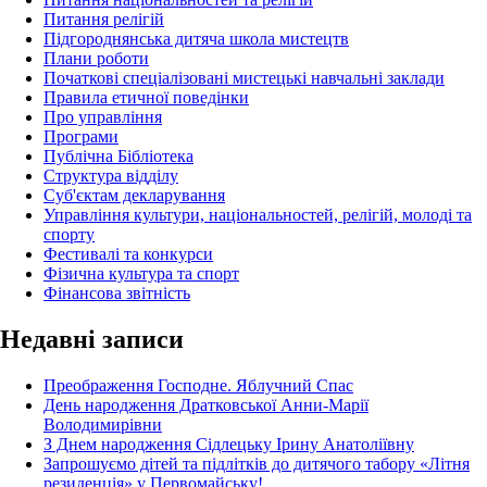
Питання релігій
Підгороднянська дитяча школа мистецтв
Плани роботи
Початкові спеціалізовані мистецькі навчальні заклади
Правила етичної поведінки
Про управління
Програми
Публічна Бібліотека
Структура відділу
Суб'єктам декларування
Управління культури, національностей, релігій, молоді та
спорту
Фестивалі та конкурси
Фізична культура та спорт
Фінансова звітність
Недавні записи
Преображення Господне. Яблучний Спас
День народження Дратковської Анни-Марії
Володимирівни
З Днем народження Сідлецьку Ірину Анатоліївну
Запрошуємо дітей та підлітків до дитячого табору «Літня
резиденція» у Первомайську!