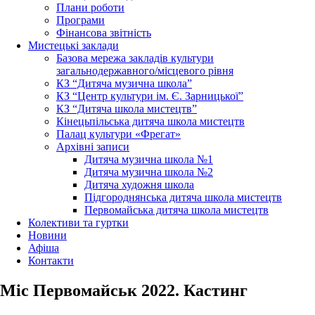
Плани роботи
Програми
Фінансова звітність
Мистецькі заклади
Базова мережа закладів культури
загальнодержавного/місцевого рівня
КЗ “Дитяча музична школа”
КЗ “Центр культури ім. Є. Зарницької”
КЗ “Дитяча школа мистецтв”
Кінецьпільська дитяча школа мистецтв
Палац культури «Фрегат»
Архівні записи
Дитяча музична школа №1
Дитяча музична школа №2
Дитяча художня школа
Підгороднянська дитяча школа мистецтв
Первомайська дитяча школа мистецтв
Колективи та гуртки
Новини
Афіша
Контакти
Міс Первомайськ 2022. Кастинг