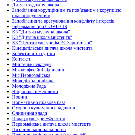
Дитяча художня школа
Запобігання корупційним та пов’язаним з корупцією
правопорушенням
Запобігання та врегулювання конфлікту інтересів
Інформація про COVID-19
КЗ "Дитяча музична школа"
КЗ "Дитяча школа мистецтв"
КЗ "Центр культури ім. Є. Зарницької"
Кінецьпільська дитяча школа мистецтв
Колективи та гуртки
Контакти
Мистецькі заклади
Міжконфесійні відносини
Міс Первомайська
Молодіжна політика
Молодіжна Рада
Національні меншини
Новини
Нормативно правова база
Охорона культурної спадщини
Очищення влади
Палац культури «Фрегат»
Первомайська дитяча школа мистецтв
Питання національностей
Питання національностей та релігій