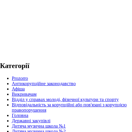
Категорії
Prozorro
Антикорупційне законодавство
Афіша
Викривачам
Відділ у справах молоді, фізичної культури та спорту
Відповідальність за корупційні або пов'язані з корупцією
правопорушення
Головна
Державні закупівлі
Дитяча музична школа №1
Дитяча музична школа №2