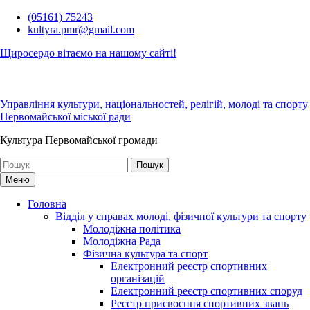
Перейти
(05161) 75243
до
kultyra.pmr@gmail.com
вмісту
Щиросердо вітаємо на нашому сайті!
Управління культури, національностей, релігій, молоді та спорту
Первомайської міської ради
Культура Первомайcької громади
Шукати:
Меню
Головна
Відділ у справах молоді, фізичної культури та спорту
Молодіжна політика
Молодіжна Рада
Фізична культура та спорт
Електронний реєстр спортивних
організацій
Електронний реєстр спортивних споруд
Реєстр присвоєння спортивних звань