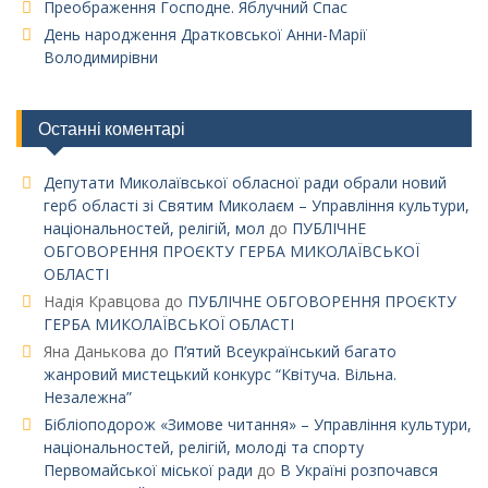
Преображення Господне. Яблучний Спас
День народження Дратковської Анни-Марії
Володимирівни
Останні коментарі
Депутати Миколаївської обласної ради обрали новий
герб області зі Святим Миколаєм – Управління культури,
національностей, релігій, мол
до
ПУБЛІЧНЕ
ОБГОВОРЕННЯ ПРОЄКТУ ГЕРБА МИКОЛАЇВСЬКОЇ
ОБЛАСТІ
Надія Кравцова
до
ПУБЛІЧНЕ ОБГОВОРЕННЯ ПРОЄКТУ
ГЕРБА МИКОЛАЇВСЬКОЇ ОБЛАСТІ
Яна Данькова
до
П’ятий Всеукраїнський багато
жанровий мистецький конкурс “Квітуча. Вільна.
Незалежна”
Бібліоподорож «Зимове читання» – Управління культури,
національностей, релігій, молоді та спорту
Первомайської міської ради
до
В Україні розпочався