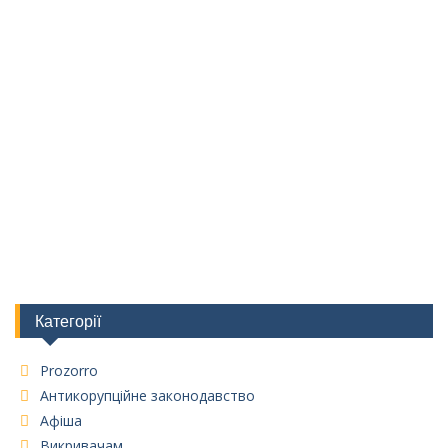
Категорії
Prozorro
Антикорупційне законодавство
Афіша
Викривачам