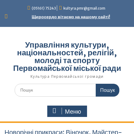
Перейти
(05161) 75243
kultyra.pmr@gmail.com
до
вмісту
Щиросердо вітаємо на нашому сайті!
Управління культури,
національностей, релігій,
молоді та спорту
Первомайської міської ради
Культура Первомайcької громади
Шукати:
Меню
Новорічні прикраси: Віночок. Майстер-