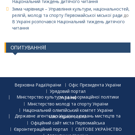
Національний тиждень дитячого читання
Зима чарівниця – Управління культури, національностей,
релігій, молоді та спорту Первомайської міської ради
до
В Україні розпочався Національний тиждень дитячого
читання
ОПИТУВАННЯ!
Верховна РадаУкраїни
Офіс Президента України
Урядовий портал
Міністерство культури та інформаційної політики України
Міністерство молоді та спорту України
Національний олімпійський комітет України
Державне агентство України з питань мистецтв та мистецької освіти
Офіційний сайт міста Первомайська
Євроінтеграційний портал
СВІТОВЕ УКРАЇНСТВО