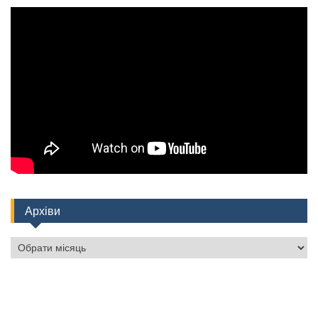
Архіви
Архіви