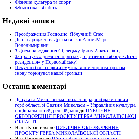
Фізична культура та спорт
Фінансова звітність
Недавні записи
Преображення Господне. Яблучний Спас
День народження Дратковської Анни-Марії
Володимирівни
З Днем народження Сідлецьку Ірину Анатоліївну
Запрошуємо дітей та підлітків до дитячого табору «Літня
резиденція» у Первомайську!
Пекучий біль і гіркий смуток війни чорним крилом
знову торкнувся нашої громади
Останні коментарі
Депутати Миколаївської обласної ради обрали новий
герб області зі Святим Миколаєм – Управління культури,
національностей, релігій, мол
до
ПУБЛІЧНЕ
ОБГОВОРЕННЯ ПРОЄКТУ ГЕРБА МИКОЛАЇВСЬКОЇ
ОБЛАСТІ
Надія Кравцова
до
ПУБЛІЧНЕ ОБГОВОРЕННЯ
ПРОЄКТУ ГЕРБА МИКОЛАЇВСЬКОЇ ОБЛАСТІ
Яна Данькова
до
П’ятий Всеукраїнський багато