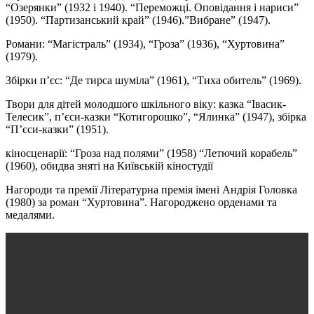
“Озерянки” (1932 і 1940). “Переможці. Оповідання і нариси”
(1950). “Партизанський край” (1946).”Вибране” (1947).
Романи: “Магістраль” (1934), “Гроза” (1936), “Хуртовина”
(1979).
Збірки п’єс: “Де тирса шуміла” (1961), “Тиха обитель” (1969).
Твори для дітей молодшого шкільного віку: казка “Івасик-
Телесик”, п’єси-казки “Котигорошко”, “Ялинка” (1947), збірка
“П’єси-казки” (1951).
кіносценарії: “Гроза над полями” (1958) “Летючий корабель”
(1960), обидва зняті на Київській кіностудії
Нагороди та премії Літературна премія імені Андрія Головка
(1980) за роман “Хуртовина”. Нагороджено орденами та
медалями.