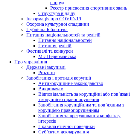
споруд
Реєстр присвоєння спортивних звань
Структура відділу
Інформація про COVID-19
Охорона культурної спадщини
Публічна Бібліотека
Питання національностей та релігій
Питання національностей
Питання релігій
Фестивалі та конкурси
Міс Первомайська
Про управління
Державні закупівлі
Prozorro
Запобігання і протидія корупції
Антикорупційне законодавство
Викривачам
Відповідальність за корупційні або пов’язані
з корупцією правопорушення
Запобігання корупційним та пов’язаним з
корупцією правопорушенням
Запобігання та врегулювання конфлікту
інтересів
Правила етичної поведінки
Суб’єктам декларування