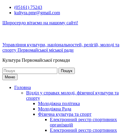
Перейти
(05161) 75243
до
kultyra.pmr@gmail.com
вмісту
Щиросердо вітаємо на нашому сайті!
Управління культури, національностей, релігій, молоді та
спорту Первомайської міської ради
Культура Первомайcької громади
Шукати:
Меню
Головна
Відділ у справах молоді, фізичної культури та
спорту
Молодіжна політика
Молодіжна Рада
Фізична культура та спорт
Електронний реєстр спортивних
організацій
Електронний реєстр спортивних