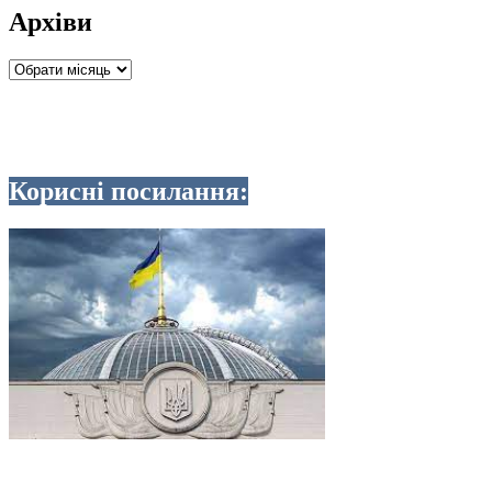
Архіви
Архіви
Корисні посилання: