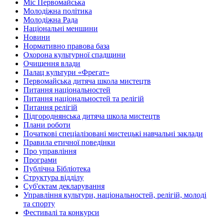
Міс Первомайська
Молодіжна політика
Молодіжна Рада
Національні меншини
Новини
Нормативно правова база
Охорона культурної спадщини
Очищення влади
Палац культури «Фрегат»
Первомайська дитяча школа мистецтв
Питання національностей
Питання національностей та релігій
Питання релігій
Підгороднянська дитяча школа мистецтв
Плани роботи
Початкові спеціалізовані мистецькі навчальні заклади
Правила етичної поведінки
Про управління
Програми
Публічна Бібліотека
Структура відділу
Суб'єктам декларування
Управління культури, національностей, релігій, молоді
та спорту
Фестивалі та конкурси