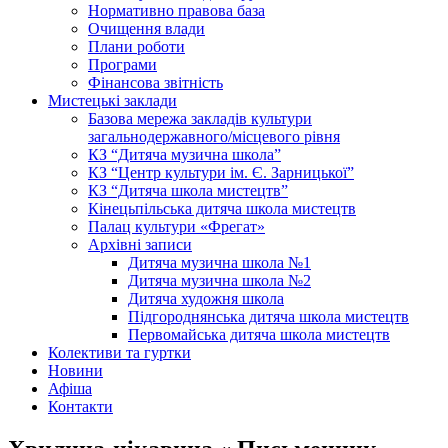
Нормативно правова база
Очищення влади
Плани роботи
Програми
Фінансова звітність
Мистецькі заклади
Базова мережа закладів культури
загальнодержавного/місцевого рівня
КЗ “Дитяча музична школа”
КЗ “Центр культури ім. Є. Зарницької”
КЗ “Дитяча школа мистецтв”
Кінецьпільська дитяча школа мистецтв
Палац культури «Фрегат»
Архівні записи
Дитяча музична школа №1
Дитяча музична школа №2
Дитяча художня школа
Підгороднянська дитяча школа мистецтв
Первомайська дитяча школа мистецтв
Колективи та гуртки
Новини
Афіша
Контакти