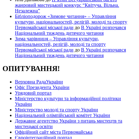
жанровий мистецький конкурс “Квітуча. Вільна.
Незалежна”
Бібліоподорож «Зимове читання» – Управління
культури, національностей, релігій, молоді та спорту
Первомайської міської ради
до
В Україні розпочався
Національний тиждень дитячого читання
Зима чарівниця – Управління культури,
національностей, релігій, молоді та спорту
Первомайської міської ради
до
В Україні розпочався
Національний тиждень дитячого читання
ОПИТУВАННЯ!
Верховна РадаУкраїни
Офіс Президента України
Урядовий портал
Міністерство культури та інформаційної політики
України
Міністерство молоді та спорту України
Національний олімпійський комітет України
Державне агентство України з питань мистецтв та
мистецької освіти
Офіційний сайт міста Первомайська
Євроінтеграційний портал