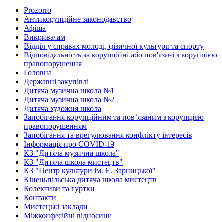
Prozorro
Антикорупційне законодавство
Афіша
Викривачам
Відділ у справах молоді, фізичної культури та спорту
Відповідальність за корупційні або пов'язані з корупцією
правопорушення
Головна
Державні закупівлі
Дитяча музична школа №1
Дитяча музична школа №2
Дитяча художня школа
Запобігання корупційним та пов’язаним з корупцією
правопорушенням
Запобігання та врегулювання конфлікту інтересів
Інформація про COVID-19
КЗ "Дитяча музична школа"
КЗ "Дитяча школа мистецтв"
КЗ "Центр культури ім. Є. Зарницької"
Кінецьпільська дитяча школа мистецтв
Колективи та гуртки
Контакти
Мистецькі заклади
Міжконфесійні відносини