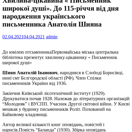
Хвилина-цікавина « Письменник
широкої душі». До 115-річчя від дня
народження українського
письменника Анатолія Шияна
02.04.2021
04.04.2021
admin
До ювілею птсьменникаПервомайська міська центральна
бібліотека презентує хвилинку-цікавинку « Письменник
широкої душі»
Шиян Анатолій Іванович
, народився в Слободі Борисівці,
нині смт Бєлгородскої області (РФ). Член Спілки
письменників України від 1936.
Закінчив Київський лісотехнічний інститут (1929).
Друкуватися почав 1928. Належав до літературних організацій
“Молодняк” і ВУСПП. Учасник Другої світової війни. У Києві
мешкав у будинку письменників Роліт. Похований на
Байковому кладовищі.
Автор великої кількості книг оповідань, повістей і
нарисів.Повість “Баланда” (1930). Збірка оповідань