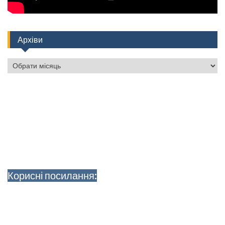
Архіви
Архіви
Корисні посилання: