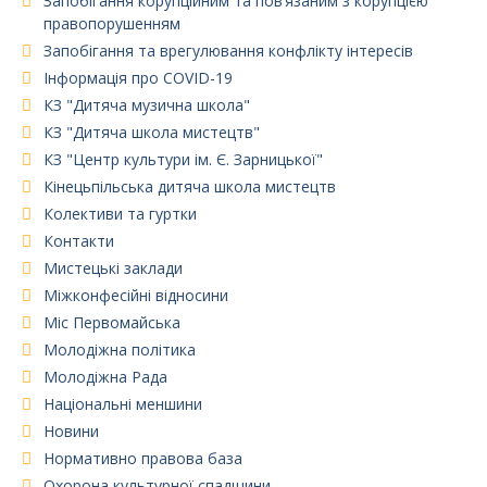
Запобігання корупційним та пов’язаним з корупцією
правопорушенням
Запобігання та врегулювання конфлікту інтересів
Інформація про COVID-19
КЗ "Дитяча музична школа"
КЗ "Дитяча школа мистецтв"
КЗ "Центр культури ім. Є. Зарницької"
Кінецьпільська дитяча школа мистецтв
Колективи та гуртки
Контакти
Мистецькі заклади
Міжконфесійні відносини
Міс Первомайська
Молодіжна політика
Молодіжна Рада
Національні меншини
Новини
Нормативно правова база
Охорона культурної спадщини