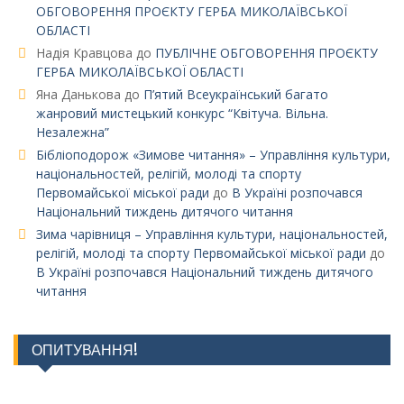
ОБГОВОРЕННЯ ПРОЄКТУ ГЕРБА МИКОЛАЇВСЬКОЇ
ОБЛАСТІ
Надія Кравцова
до
ПУБЛІЧНЕ ОБГОВОРЕННЯ ПРОЄКТУ
ГЕРБА МИКОЛАЇВСЬКОЇ ОБЛАСТІ
Яна Данькова
до
П’ятий Всеукраїнський багато
жанровий мистецький конкурс “Квітуча. Вільна.
Незалежна”
Бібліоподорож «Зимове читання» – Управління культури,
національностей, релігій, молоді та спорту
Первомайської міської ради
до
В Україні розпочався
Національний тиждень дитячого читання
Зима чарівниця – Управління культури, національностей,
релігій, молоді та спорту Первомайської міської ради
до
В Україні розпочався Національний тиждень дитячого
читання
ОПИТУВАННЯ!