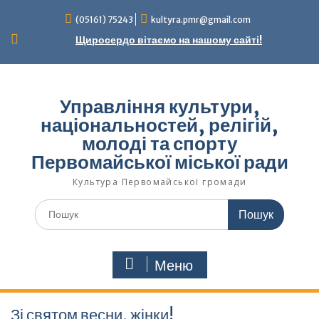
Перейти
(05161) 75243
kultyra.pmr@gmail.com
до
вмісту
Щиросердо вітаємо на нашому сайті!
Управління культури,
національностей, релігій,
молоді та спорту
Первомайської міської ради
Культура Первомайcької громади
Шукати:
Меню
Зі святом весни, жінки!