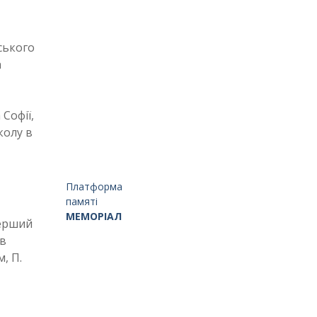
ського
а
Софії,
колу в
Платформа
памяті
МЕМОРІАЛ
перший
ив
, П.