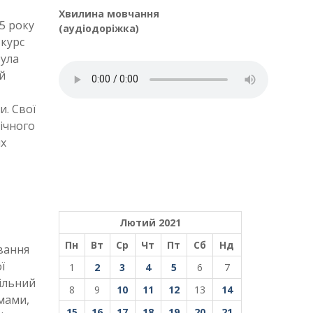
Хвилина мовчання
5 року
(аудіодоріжка)
 курс
була
й
и. Свої
ічного
ях
Лютий 2021
Пн
Вт
Ср
Чт
Пт
Сб
Нд
овання
ї
1
2
3
4
5
6
7
кільний
8
9
10
11
12
13
14
рмами,
15
16
17
18
19
20
21