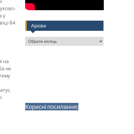
ї
ауково-
а у
віці 84
Архіви
Архіви
я на
ба не
тему
атус,
ю
Корисні посилання: