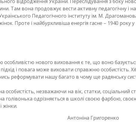
ьного відродження України. Переслідування з боку ново
ини. Там вона продовжує вести активну педагогічну і н
країнського Педагогічного інституту ім. М. Драгоманов
нок. Проте і найбурхливіша енергія гасне – 1940 року у 
ю особливістю нового виховання є те, що воно базуєтьс
підхід і повага може виховати справжню особистість. Хі
чись реформувати нашу багато в чому ще радянську сис
на особистість, незважаючи на вік, статки, соціальний ст
на голівонька одрізняється в школі своєю фарбою, своє
 жінки.
 Григоренко