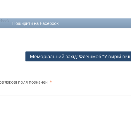
Поширити на Facebook
Меморіальний захід: Флешмоб “У вирій вічн
в’язкові поля позначені
*