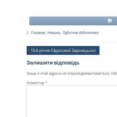
Головна
,
Новини
,
Публічна Бібліотека
Навігація
154-річчя Єфросинії Зарницької
записів
Залишити відповідь
Ваша e-mail адреса не оприлюднюватиметься.
Обо
Коментар
*