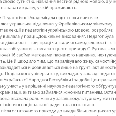
а своєю сутністю, навчання вестися рідною мовою, а учн
 пізнавати країну, у якій проживають.
м Педагогічної Академії для підготовки вчителів
олює українське відділення у Фребелівському жіночому
читає лекції з педагогіки українською мовою, розробляє
у виклала у праці „Дошкільне виховання”. Педагог була
діяльності – гри, праці чи творчої самодіяльності – є її
 собі уявити, – писала з цього приводу С. Русова, – як
нуюча) 16 своїми методами пасивного навчання, нехтуюч
сть. Це й шкодило тим, що паралізувало живу, самостійн
 закладається й розвивається лише на ґрунті активності»
ь-Подільского університету, викладає у закладі педагогі
и Української Народної Республіки і за доби Центрально
тивну участь у вирішенні науково-педагогічного обґрунту
 українізації, активно займалися жіночим питанням. Оста
вона вважала роль жінки у загальнокультурному житті 
ї жіночої національної ради стала її головою.
 після остаточного приходу до влади більшовицького ур