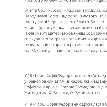
людьми у проекті «Ермітаж цікавих людей»
Життя Софії Русової – яскравий приклад жи
Народилася Софія Ліндфорс 18 лютого 1856
повіту (нині Чернігівської області). Батьк
Жерве, француженка – високоосвічена й інт
Після смерті матері вихованням Софії займа
спілкувалася та грала з селянськими дітьми
незважаючи на аристократичне походження,
селі Олешня для навчання селянських дітей.
У 1871 році Софія Федорівна в свої п’ятна
україномовний дитячий садок, який відвід
Софію та Марію зі Старою Громадою і її ді
Житецьким, Ф. Вовком, О. Русовим та ін.
У 1874 році Софія Федорівна одружилася з