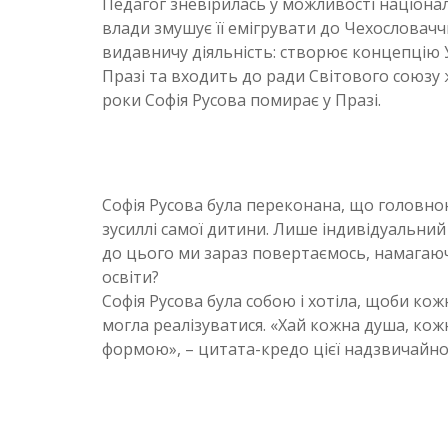
Педагог зневірилась у можливості націонал
влади змушує її емігрувати до Чехословачч
видавничу діяльність: створює концепцію У
Празі та входить до ради Світового союзу жі
роки Софія Русова помирає у Празі.
Софія Русова була переконана, що головно
зусиллі самої дитини. Лише індивідуальний 
до цього ми зараз повертаємось, намагаю
освіти?
Софія Русова була собою і хотіла, щоби кож
могла реалізуватися. «Хай кожна душа, кож
формою», – цитата-кредо цієї надзвичайної
Антоніна