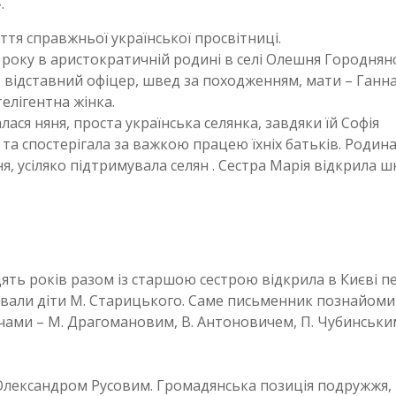
.
ття справжньої української просвітниці.
 року в аристократичній родині в селі Олешня Городнян
о – відставний офіцер, швед за походженням, мати – Ганн
елігентна жінка.
лася няня, проста українська селянка, завдяки їй Софія
 та спостерігала за важкою працею їхніх батьків. Родина 
 усіляко підтримувала селян . Сестра Марія відкрила ш
дцять років разом із старшою сестрою відкрила в Києві 
ували діти М. Старицького. Саме письменник познайом
ячами – М. Драгомановим, В. Антоновичем, П. Чубинським
 Олександром Русовим. Громадянська позиція подружжя,