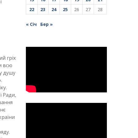
і
22
23
24
25
26
27
28
« Січ
Бер »
ий гріх
и всю
у душу
.
ку.
ї Ради,
вання
ннє
країни
яду.