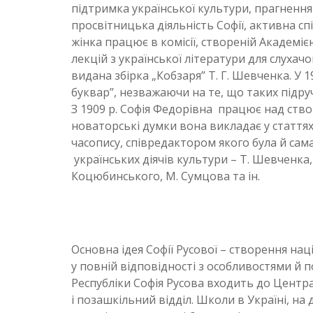
підтримка української культури, прагнення
просвітницька діяльність Софії, активна с
жінка працює в комісії, створеній Академіє
лекцій з української літератури для слухачо
видана збірка „Кобзаря” Т. Г. Шевченка. У 1
буквар”, незважаючи на те, що таких підру
З 1909 р. Софія Федорівна працює над ство
новаторські думки вона викладає у стаття
часопису, співредактором якого була й сама
українських діячів культури – Т. Шевченка,
Коцюбинського, М. Сумцова та ін.
Основна ідея Софії Русової – створення на
у повній відповідності з особливостями й 
Республіки Софія Русова входить до Центра
і позашкільний відділ. Школи в Україні, на