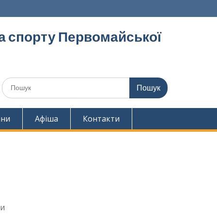
та спорту Первомайської
Шукати:
ини
Афіша
Контакти
ми