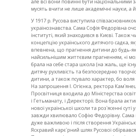
але всі вони повинні бути національними з
мусять вчити не лише академічні науки, а й
У 1917 р. Русова виступила співзасновнико
українознавства. Сама Софія Федорівна оч
інституті, який знаходився в Києві. Також 
концепцію українського дитячого садка, як
впевнена, що прагнення дитини до будь-якої 
найсильнішим життєвим прагненням, «і можна
брала на себе стара школа (на жаль, ще іс
дитячу рухливість та безпосередню творчі
дитини, а також псувало характер, бо воля
На запрошення І. Огієнка, ректора Кам`янец
Просвітниця входила до Міністерства освіт
і Гетьманату, і Директорії. Вона брала ак
нової української школи та роз`ясенні суті
завжди хвилювало Софію Федорівну. Сама 
дуже важливою і після створення Українсько
Яскравий карє`рний шлях Русової обірвався