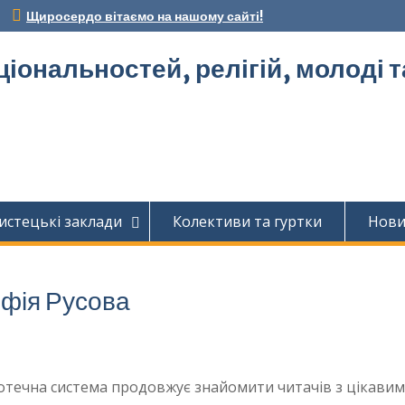
Щиросердо вітаємо на нашому сайті!
ціональностей, релігій, молоді 
истецькі заклади
Колективи та гуртки
Нов
офія Русова
отечна система продовжує знайомити читачів з цікави