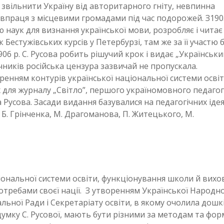
 звільнити Україну від авторитарного гніту, невпинна
півпраця з місцевими громадами під час подорожей. З190
ю наук для визнання української мови, розробляє і читає
к Бестужівських курсів у Петербурзі, там же за її участю 
906 р. С. Русова робить рішучий крок і видає „Українськи
чників російська цензура зазвичай не пропускала.
ренням контурів української національної системи освіт
х для журналу „Світло”, першого україномовного педагог
 Русова. Засади видання базувалися на педагогічних іде
 Б. Грінченка, М. Драгоманова, П. Житецького, М.
ціональної системи освіти, функціонування школи й вих
потребами своєї нації. З утворенням Української Народно
льної Ради і Секретаріату освіти, в якому очолила дош
 думку С. Русової, мають бути різними за методам та фо