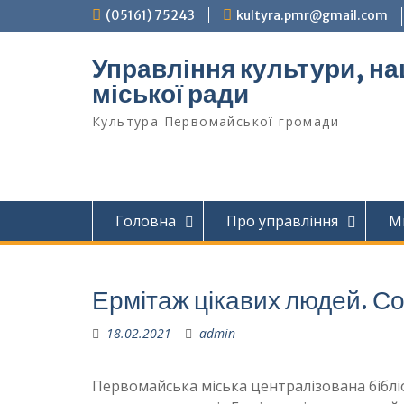
Перейти
(05161) 75243
kultyra.pmr@gmail.com
до
вмісту
Управління культури, на
міської ради
Культура Первомайcької громади
Головна
Про управління
М
Ермітаж цікавих людей. С
18.02.2021
admin
Первомайська міська централізована біблі