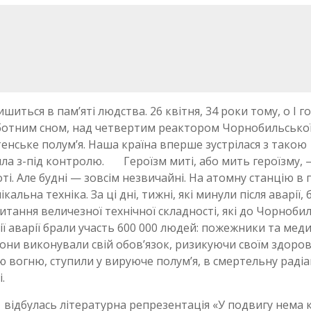
шиться в пам’яті людства. 26 квітня, 34 роки тому, о І г
турботним сном, над четвертим реактором Чорнобильсько
енське полум’я. Наша країна вперше зустрілася з такою
шла з-під контролю. Героїзм миті, або мить героїзму, 
і. Але будні — зовсім незвичайні. На атомну станцію в 
кальна техніка. За ці дні, тижні, які минули після аварії, 
тання величезної технічної складності, які до Чорноби
ації аварії брали участь 600 000 людей: пожежники та мед
вони виконували свій обов’язок, ризикуючи своїм здоров
ію вогню, ступили у вируюче полум’я, в смертельну раді
.
і відбулась літературна репрезентація «У подвигу нема к