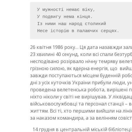
 У мужності немає віку,

 У подвигу нема кінця.

 Із ними наш народ столикий

 Несе історію в палаючих серцях. 
26 квітня 1986 року… Ця дата назавжди зали
23 хвилині 40 секунд, коли всі спали без
несподівано розірвало нічну темряву велет
грізною силою, як ядерна енергія, що вий
завжди поступаються місцем буденній робот
дні з усіх куточків України прибули люди, уні
проведена велетенська робота, вирішені пи
ніхто ніколи у світі не вирішував. У ліквід
військовослужбовці та персонал станції – 
життям.
Всі ті, хто першими вийшли на лін
за наказом командира, а за велінням совісті
14 грудня в центральній міській бібліотец