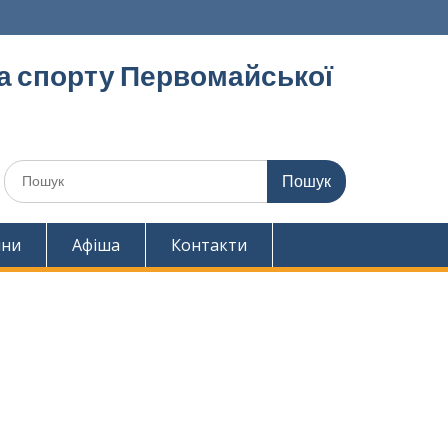
та спорту Первомайської
Шукати:
ини
Афіша
Контакти