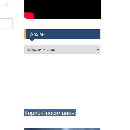
Архіви
Архіви
Корисні посилання: