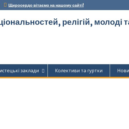
Щиросердо вітаємо на нашому сайті!
ціональностей, релігій, молоді 
истецькі заклади
Колективи та гуртки
Нов