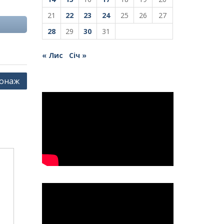
21
22
23
24
25
26
27
28
29
30
31
« Лис
Січ »
онаж