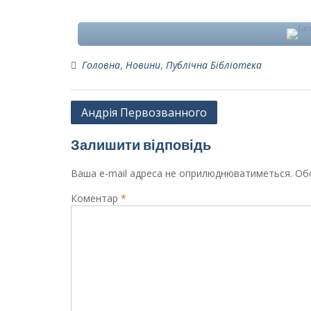
Головна
,
Новини
,
Публічна Бібліотека
Навігація
Андрія Первозванного
записів
Залишити відповідь
Ваша e-mail адреса не оприлюднюватиметься.
Обо
Коментар
*