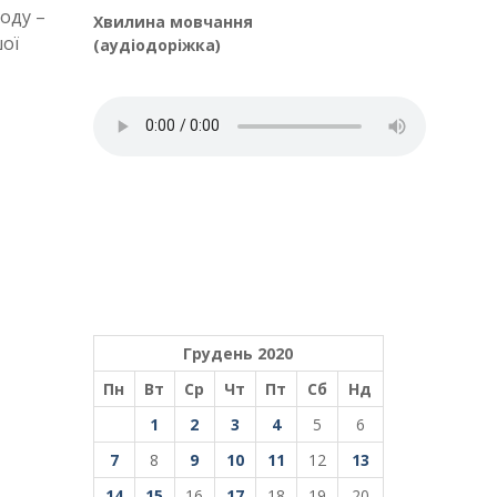
оду –
Хвилина мовчання
шої
(аудіодоріжка)
Грудень 2020
Пн
Вт
Ср
Чт
Пт
Сб
Нд
1
2
3
4
5
6
7
8
9
10
11
12
13
14
15
16
17
18
19
20