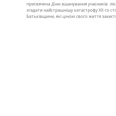
присвячена Дню вшанування учасників лікві
згадати найстрашнішу катастрофу ХХ-го ст
Батьківщини, які ціною свого життя захисти