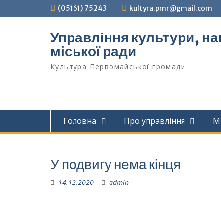
Перейти
(05161) 75243
kultyra.pmr@gmail.com
до
вмісту
Управління культури, на
міської ради
Культура Первомайcької громади
Головна
Про управління
М
У подвигу нема кінця
14.12.2020
admin