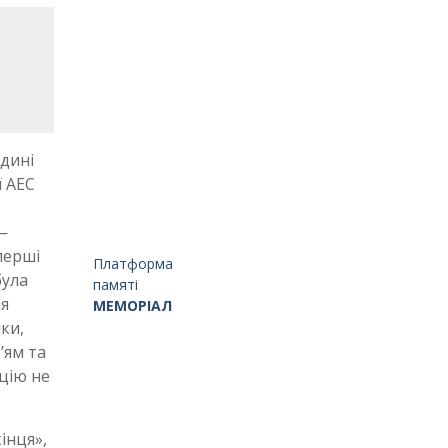
одині
ї АЕС
—
перші
Платформа
була
памяті
ля
МЕМОРІАЛ
ики,
’ям та
ацію не
інця»,