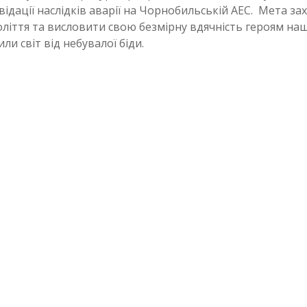
дації наслідків аварії на Чорнобильській АЕС. Мета зах
оліття та висловити свою безмірну вдячність героям на
ли світ від небувалої біди.