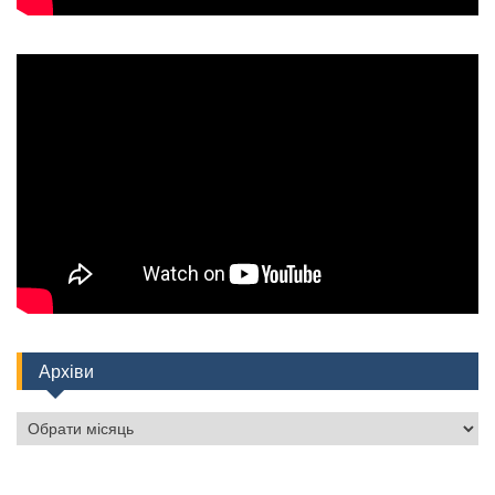
Архіви
Архіви