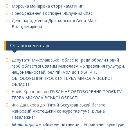
Морська мандрівка сторінками книг
Преображення Господне. Яблучний Спас
День народження Дратковської Анни-Марії
Володимирівни
Останні коментарі
Депутати Миколаївської обласної ради обрали новий
герб області зі Святим Миколаєм – Управління культури,
національностей, релігій, мол
до
ПУБЛІЧНЕ
ОБГОВОРЕННЯ ПРОЄКТУ ГЕРБА МИКОЛАЇВСЬКОЇ
ОБЛАСТІ
Надія Кравцова
до
ПУБЛІЧНЕ ОБГОВОРЕННЯ ПРОЄКТУ
ГЕРБА МИКОЛАЇВСЬКОЇ ОБЛАСТІ
Яна Данькова
до
П’ятий Всеукраїнський багато
жанровий мистецький конкурс “Квітуча. Вільна.
Незалежна”
Бібліоподорож «Зимове читання» – Управління культури,