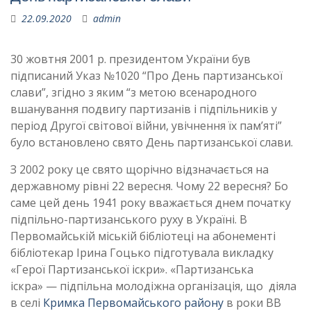
22.09.2020
admin
30 жовтня 2001 р. президентом України був
підписаний Указ №1020 “Про День партизанської
слави”, згідно з яким “з метою всенародного
вшанування подвигу партизанів і підпільників у
період Другої світової війни, увічнення їх пам’яті”
було встановлено свято День партизанської слави.
З 2002 року це свято щорічно відзначається на
державному рівні 22 вересня. Чому 22 вересня? Бо
саме цей день 1941 року вважається днем початку
підпільно-партизанського руху в Україні. В
Первомайській міській бібліотеці на абонементі
бібліотекар Ірина Гоцько підготувала викладку
«Герої Партизанської іскри». «Партизанська
іскра» — підпільна молодіжна організація, що діяла
в селі
Кримка
Первомайського району
в роки ВВ