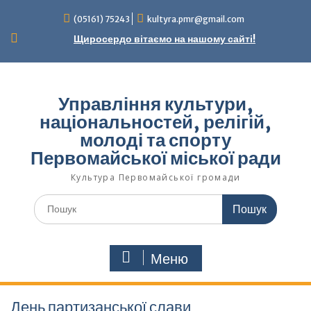
Перейти
(05161) 75243
kultyra.pmr@gmail.com
до
вмісту
Щиросердо вітаємо на нашому сайті!
Управління культури,
національностей, релігій,
молоді та спорту
Первомайської міської ради
Культура Первомайcької громади
Шукати:
Меню
День партизанської слави