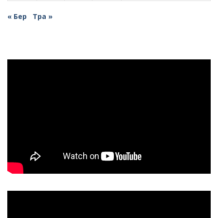
« Бер
Тра »