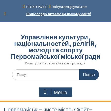
Перейти
(05161) 75243
kultyra.pmr@gmail.com
до
вмісту
Щиросердо вітаємо на нашому сайті!
Управління культури,
національностей, релігій,
молоді та спорту
Первомайської міської ради
Культура Первомайcької громади
Шукати:
Меню
Первомайськ – чисте місто. Скейт-