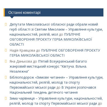
Останні коментарі
Депутати Миколаївської обласної ради обрали новий
герб області зі Святим Миколаєм – Управління культури,
національностей, релігій, мол
до
ПУБЛІЧНЕ
ОБГОВОРЕННЯ ПРОЄКТУ ГЕРБА МИКОЛАЇВСЬКОЇ
ОБЛАСТІ
Надія Кравцова
до
ПУБЛІЧНЕ ОБГОВОРЕННЯ ПРОЄКТУ
ГЕРБА МИКОЛАЇВСЬКОЇ ОБЛАСТІ
Яна Данькова
до
П’ятий Всеукраїнський багато
жанровий мистецький конкурс “Квітуча. Вільна.
Незалежна”
Бібліоподорож «Зимове читання» – Управління культури,
національностей, релігій, молоді та спорту
Первомайської міської ради
до
В Україні розпочався
Національний тиждень дитячого читання
Зима чарівниця – Управління культури, національностей,
релігій, молоді та спорту Первомайської міської ради
до