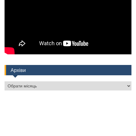
Архіви
Архіви