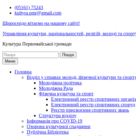
Перейти
(05161) 75243
до
kultyra.pmr@gmail.com
вмісту
Щиросердо вітаємо на нашому сайті!
Управління культури, національностей, релігій, молоді та спорт
Культура Первомайcької громади
Шукати:
Меню
Головна
Відділ у справах молоді, фізичної культури та спорт
Молодіжна політика
Молодіжна Рада
Фізична культура та спорт
Електронний реєстр спортивних організ
Електронний реєстр спортивних споруд
Реєстр присвоєння спортивних звань
Структура відділу
Інформація про COVID-19
Охорона культурної спадщини
Публічна Бібліотека