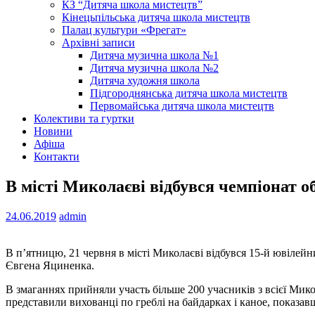
КЗ “Дитяча школа мистецтв”
Кінецьпільська дитяча школа мистецтв
Палац культури «Фрегат»
Архівні записи
Дитяча музична школа №1
Дитяча музична школа №2
Дитяча художня школа
Підгороднянська дитяча школа мистецтв
Первомайська дитяча школа мистецтв
Колективи та гуртки
Новини
Афіша
Контакти
В місті Миколаєві відбувся чемпіонат об
24.06.2019
admin
В п’ятницю, 21 червня в місті Миколаєві відбувся 15-й ювілейн
Євгена Яциненка.
В змаганнях прийняли участь більше 200 учасників з всієї Микол
представили вихованці по греблі на байдарках і каное, показав