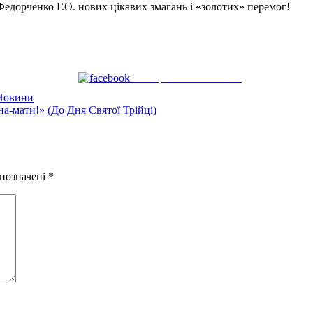
едорченко Г.О. нових цікавих змагань і «золотих» перемог!
Поширити на Facebook
Новини
на-мати!» (До Дня Святої Трійці)
 позначені
*