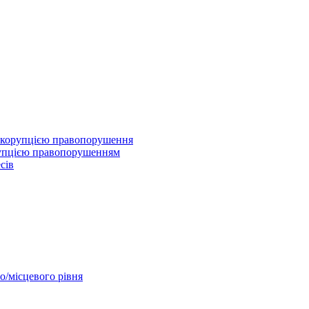
 з корупцією правопорушення
рупцією правопорушенням
сів
о/місцевого рівня