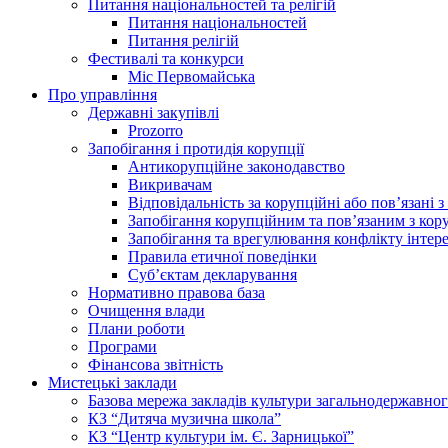
Питання національностей та релігій
Питання національностей
Питання релігій
Фестивалі та конкурси
Міс Первомайська
Про управління
Державні закупівлі
Prozorro
Запобігання і протидія корупції
Антикорупційне законодавство
Викривачам
Відповідальність за корупційні або пов’язані
Запобігання корупційним та пов’язаним з ко
Запобігання та врегулювання конфлікту інтере
Правила етичної поведінки
Суб’єктам декларування
Нормативно правова база
Очищення влади
Плани роботи
Програми
Фінансова звітність
Мистецькі заклади
Базова мережа закладів культури загальнодержавног
КЗ “Дитяча музична школа”
КЗ “Центр культури ім. Є. Зарницької”