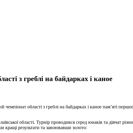
ласті з греблі на байдарках і каное
ий чемпіонат області з греблі на байдарках і каное пам’яті пер
аївської області. Турнір проводився серед юнаків та дівчат різн
ши кращі результати та завоювавши золото: