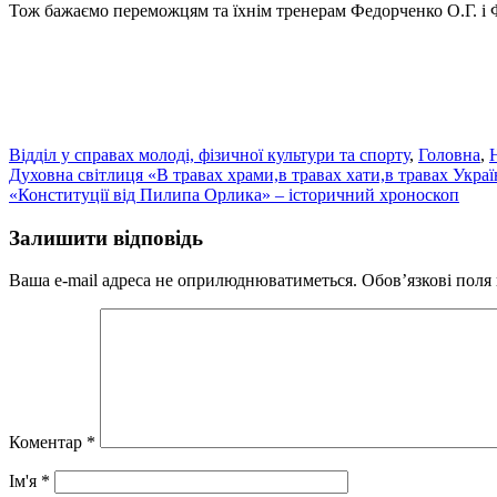
Тож бажаємо переможцям та їхнім тренерам Федорченко О.Г. і Ф
Відділ у справах молоді, фізичної культури та спорту
,
Головна
,
Навігація
Духовна світлиця «В травах храми,в травах хати,в травах Украї
«Конституції від Пилипа Орлика» – історичний хроноскоп
записів
Залишити відповідь
Ваша e-mail адреса не оприлюднюватиметься.
Обов’язкові поля
Коментар
*
Ім'я
*