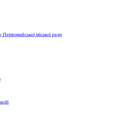
у Первомайської міської ради
у
ацій