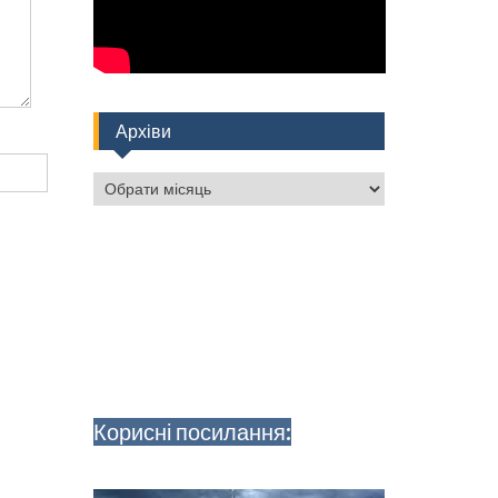
Архіви
Архіви
Корисні посилання: