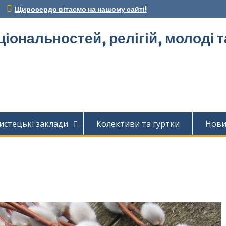
Щиросердо вітаємо на нашому сайті!
ціональностей, релігій, молоді 
истецькі заклади
Колективи та гуртки
Нов