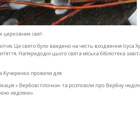
х церковних свят.
вітня. Це свято було введено на честь входження Ісуса Х
п’яття. Напередодні цього свята міська бібліотека завіт
а Кучеренко провели для
ікація « Вербові гілочки» та розповіли про Вербну неділ
ною неділею».