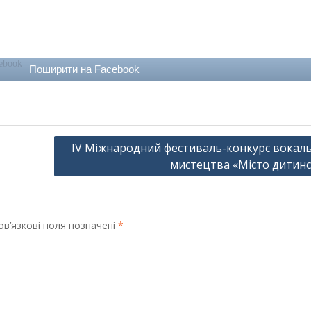
Поширити на Facebook
ІV Міжнародний фестиваль-конкурс вокал
мистецтва «Місто дитинс
в’язкові поля позначені
*