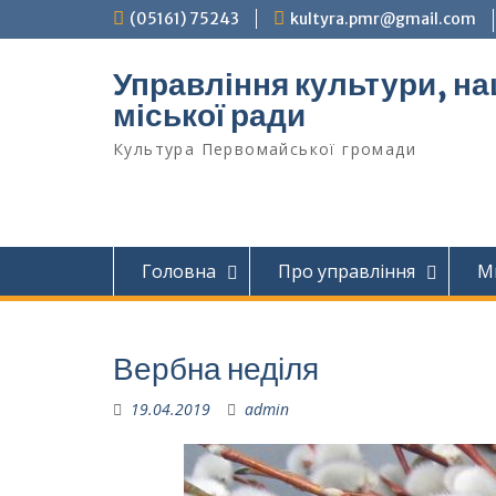
Перейти
(05161) 75243
kultyra.pmr@gmail.com
до
вмісту
Управління культури, на
міської ради
Культура Первомайcької громади
Головна
Про управління
М
Вербна неділя
19.04.2019
admin