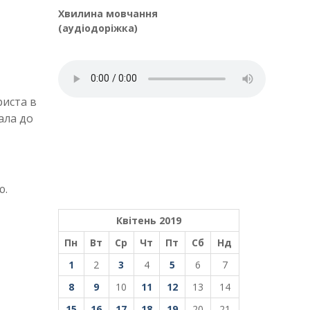
Хвилина мовчання
(аудіодоріжка)
риста в
ала до
ю.
Квітень 2019
Пн
Вт
Ср
Чт
Пт
Сб
Нд
1
2
3
4
5
6
7
8
9
10
11
12
13
14
15
16
17
18
19
20
21