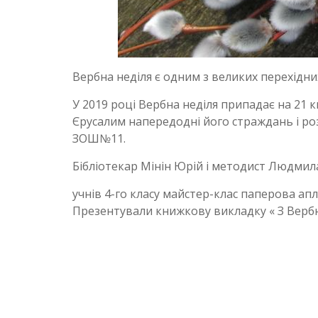
Вербна неділя є одним з великих перехідни
У 2019 році Вербна неділя припадає на 21 к
Єрусалим напередодні його страждань і роз
ЗОШ№11.
Бібліотекар Мінін Юрій і методист Людмил
учнів 4-го класу майстер-клас паперова апл
Презентували книжкову викладку « З Верб