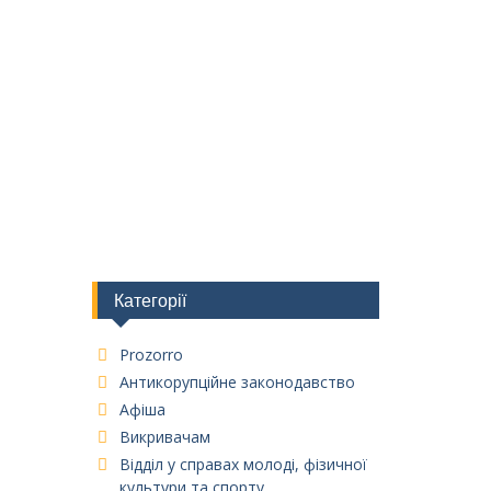
Категорії
Prozorro
Антикорупційне законодавство
Афіша
Викривачам
Відділ у справах молоді, фізичної
культури та спорту