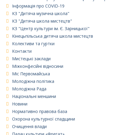
Інформація про COVID-19
КЗ "Дитяча музична школа"
КЗ "Дитяча школа мистецтв"
КЗ "Центр культури ім. Є. Зарницької"
Кінецьпільська дитяча школа мистецтв
Колективи та гуртки
Контакти
Мистецькі заклади
Міжконфесійні відносини
Міс Первомайська
Молодіжна політика
Молодіжна Рада
Національні меншини
Новини
Нормативно правова база
Охорона культурної спадщини
Очищення влади
Палац культури «Фрегат»