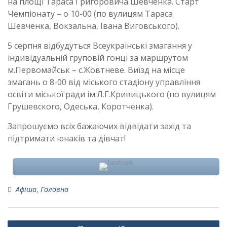
на площі Тараса Григоровича Шевченка. Старт
Чемпіонату – о 10-00 (по вулицям Тараса
Шевченка, Вокзальна, Івана Виговського).
5 серпня відбудуться Всеукраїнські змагання у
індивідуальній груповій гонці за маршрутом
м.Первомайськ – с.Жовтневе. Виїзд на місце
змагань о 8-00 від міського стадіону управління
освіти міської ради ім.Л.Г.Кривицького (по вулицям
Грушевского, Одеська, Коротченка).
Запрошуємо всіх бажаючих відвідати захід та
підтримати юнаків та дівчат!
Афіша
,
Головна
Навігація