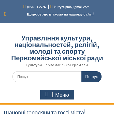
Перейти
(05161) 75243
kultyra.pmr@gmail.com
до
вмісту
Щиросердо вітаємо на нашому сайті!
Управління культури,
національностей, релігій,
молоді та спорту
Первомайської міської ради
Культура Первомайcької громади
Шукати:
Меню
Шановні городяни та гості міста!