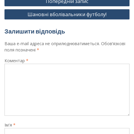
Попередній запис
записів
Шановні вболівальники футболу!
Залишити відповідь
Ваша e-mail адреса не оприлюднюватиметься.
Обов’язкові
поля позначені
*
Коментар
*
Ім'я
*