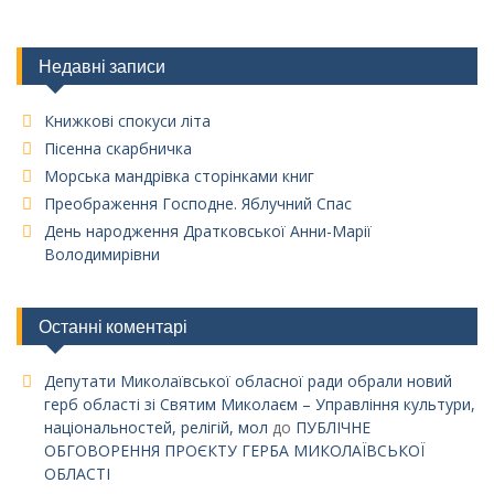
Недавні записи
Книжкові спокуси літа
Пісенна скарбничка
Морська мандрівка сторінками книг
Преображення Господне. Яблучний Спас
День народження Дратковської Анни-Марії
Володимирівни
Останні коментарі
Депутати Миколаївської обласної ради обрали новий
герб області зі Святим Миколаєм – Управління культури,
національностей, релігій, мол
до
ПУБЛІЧНЕ
ОБГОВОРЕННЯ ПРОЄКТУ ГЕРБА МИКОЛАЇВСЬКОЇ
ОБЛАСТІ