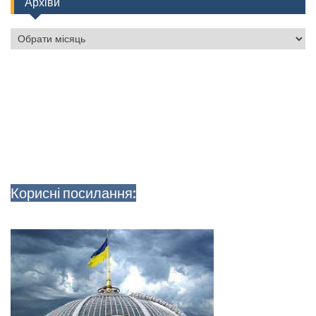
Архіви
Архіви
Корисні посилання: