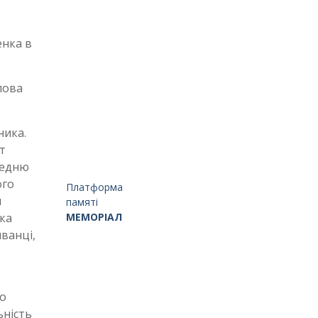
енка в
лова
ника.
т
редню
ого
Платформа
м
памяті
МЕМОРІАЛ
ика
иванці,
до
ьність