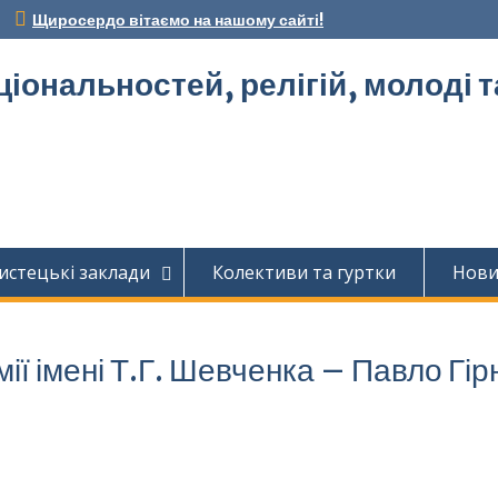
Щиросердо вітаємо на нашому сайті!
ціональностей, релігій, молоді 
истецькі заклади
Колективи та гуртки
Нов
ії імені Т.Г. Шевченка – Павло Гір