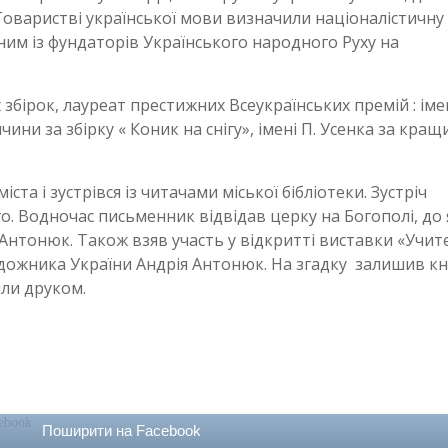
Товаристві української мови визначили націоналістичну
дним із фундаторів Українського народного Руху на
бірок, лауреат престижних Всеукраїнських премій : імен
чини за збірку « Коник на снігу», імені П. Усенка за кращ
ста і зустрівся із читачами міської бібліотеки. Зустріч
. Водночас письменник відвідав церку на Богополі, до 
Антонюк. Також взяв участь у відкритті виставки «Учит
удожника України Андрія Антонюк. На згадку залишив к
ли друком.
Поширити на Facebook