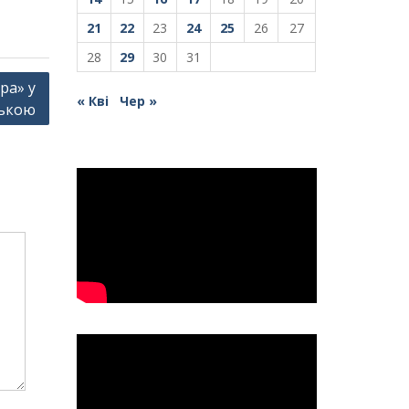
21
22
23
24
25
26
27
28
29
30
31
ра» у
« Кві
Чер »
ською