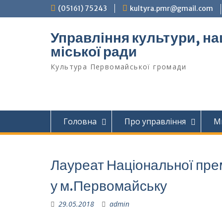
Перейти
(05161) 75243
kultyra.pmr@gmail.com
до
вмісту
Управління культури, на
міської ради
Культура Первомайcької громади
Головна
Про управління
М
Лауреат Національної прем
у м.Первомайську
29.05.2018
admin