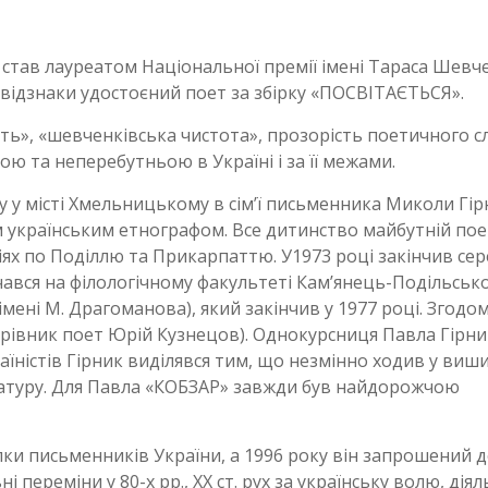
 став лауреатом Національної премії імені Тараса Шевч
ї відзнаки удостоєний поет за збірку «ПОСВІТАЄТЬСЯ».
ть», «шевченківська чистота», прозорість поетичного с
ю та неперебутньою в Україні і за її межами.
у у місті Хмельницькому в сім’ї письменника Миколи Гір
 українським етнографом. Все дитинство майбутній пое
іях по Поділлю та Прикарпаттю. У1973 році закінчив се
ався на філологічному факультеті Кам’янець-Подільськ
імені М. Драгоманова), який закінчив у 1977 році. Згодо
керівник поет Юрій Кузнецов). Однокурсниця Павла Гірн
раїністів Гірник виділявся тим, що незмінно ходив у виш
ературу. Для Павла «КОБЗАР» завжди був найдорожчою
лки письменників України, а 1996 року він запрошений 
і переміни у 80-х рр., ХХ ст. рух за українську волю, діял