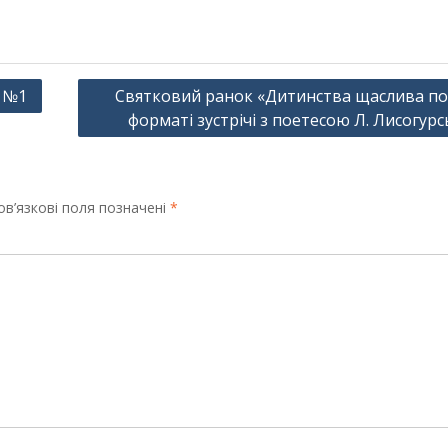
и №1
Святковий ранок «Дитинства щаслива по
форматі зустрічі з поетесою Л. Лисогур
в’язкові поля позначені
*