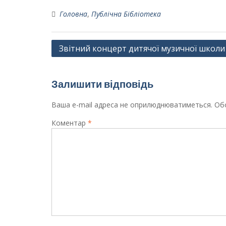
Головна
,
Публічна Бібліотека
Навігація
Звітний концерт дитячої музичної школ
записів
Залишити відповідь
Ваша e-mail адреса не оприлюднюватиметься.
Обо
Коментар
*