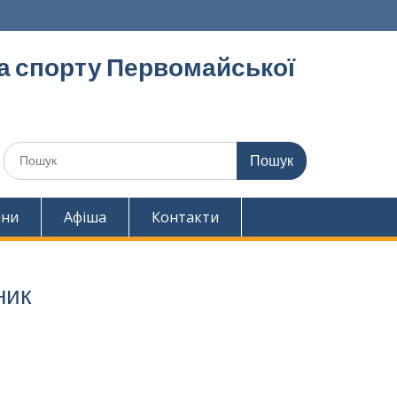
та спорту Первомайської
Шукати:
ини
Афіша
Контакти
ник