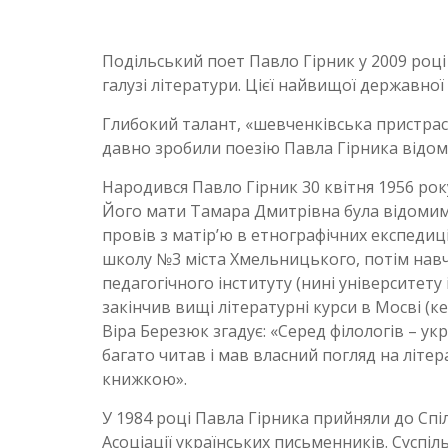
Подільський поет Павло Гірник у 2009 році
галузі літератури. Цієї найвищої державно
Глибокий талант, «шевченківська пристрас
давно зробили поезію Павла Гірника відомо
Народився Павло Гірник 30 квітня 1956 рок
Його мати Тамара Дмитрівна була відомим
провів з матір’ю в етнографічних експедиц
школу №3 міста Хмельницького, потім навч
педагогічного інституту (нині університету 
закінчив вищі літературні курси в Мосві (
Віра Березюк згадує: «Серед філологів – ук
багато читав і мав власний погляд на літ
книжкою».
У 1984 році Павла Гірника прийняли до Спі
Асоціації українських письменників. Суспільн