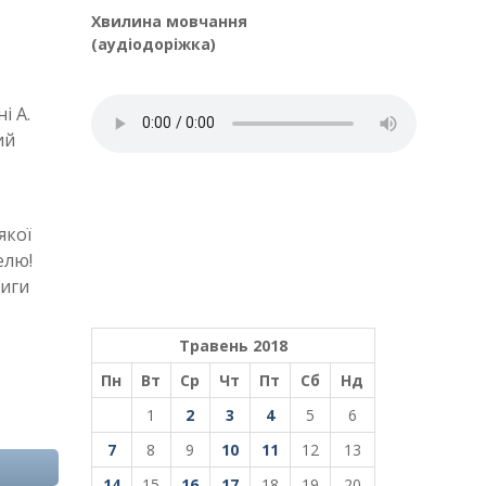
Хвилина мовчання
(аудіодоріжка)
і А.
ий
якої
елю!
ниги
Травень 2018
Пн
Вт
Ср
Чт
Пт
Сб
Нд
1
2
3
4
5
6
7
8
9
10
11
12
13
14
15
16
17
18
19
20