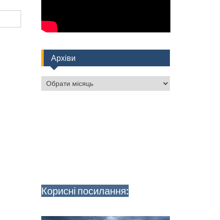
Архіви
Архіви
Корисні посилання: