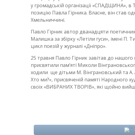
у громадській організації «СПАДЩИНА», в 
позицію Павла Гірника. Власне, він став о
Хмельниччині.
Павло Гірник автор дванадцяти поетичних з
Малишка за збірку «Летіли гуси», імені П. Ти
цикл поезій у журналі «Дніпро».
25 травня Павло Гірник завітав до нашого мі
присвятили пам’яті Миколи Вінграновського
ходили ще дітьми М. Вінграновський та А. 
Хто ми?», присвяченій памяті Народного х
своїх «ВИБРАНИХ ТВОРІВ», які щойно вийш