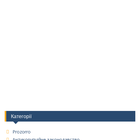
Категорії
Prozorro
Антикорупційне законодавство