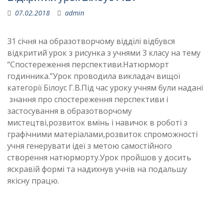
07.02.2018
admin
31 січня на образотворчому відділі відбувся
відкритий урок з рисунка з учнями 3 класу на тему
“Спостереження перспективи.Натюрморт
годинника.”Урок проводила викладач вищої
категорії Білоус Г.В.Під час уроку учням були надані
знання про спостереження перспективи і
застосування в образотворчому
мистецтві,розвиток вмінь і навичок в роботі з
графічними матеріалами,розвиток спроможності
учня генерувати ідеї з метою самостійного
створення натюрморту.Урок пройшов у досить
яскравій формі та надихнув учнів на подальшу
якісну працю.