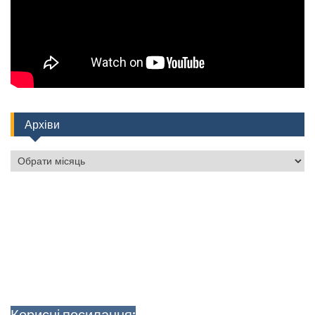
Архіви
Архіви
Корисні посилання: