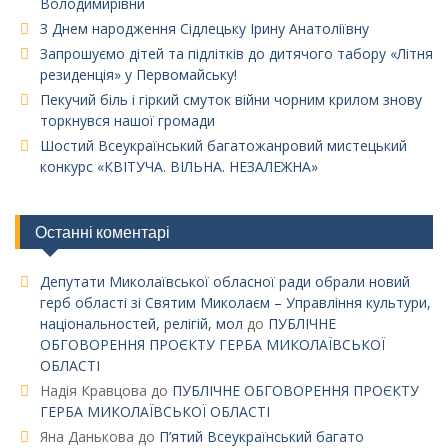
Володимирівни
З Днем народження Сідлецьку Ірину Анатоліївну
Запрошуємо дітей та підлітків до дитячого табору «Літня
резиденція» у Первомайську!
Пекучий біль і гіркий смуток війни чорним крилом знову
торкнувся нашої громади
Шостий Всеукраїнський багатожанровий мистецький
конкурс «КВІТУЧА. ВІЛЬНА. НЕЗАЛЕЖНА»
Останні коментарі
Депутати Миколаївської обласної ради обрали новий
герб області зі Святим Миколаєм – Управління культури,
національностей, релігій, мол
до
ПУБЛІЧНЕ
ОБГОВОРЕННЯ ПРОЄКТУ ГЕРБА МИКОЛАЇВСЬКОЇ
ОБЛАСТІ
Надія Кравцова
до
ПУБЛІЧНЕ ОБГОВОРЕННЯ ПРОЄКТУ
ГЕРБА МИКОЛАЇВСЬКОЇ ОБЛАСТІ
Яна Данькова
до
П’ятий Всеукраїнський багато