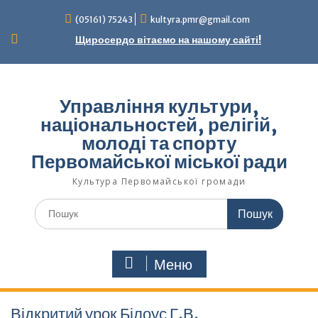
Перейти
(05161) 75243
kultyra.pmr@gmail.com
до
вмісту
Щиросердо вітаємо на нашому сайті!
Управління культури,
національностей, релігій,
молоді та спорту
Первомайської міської ради
Культура Первомайcької громади
Шукати:
Меню
Відкритий урок Білоус Г.В.