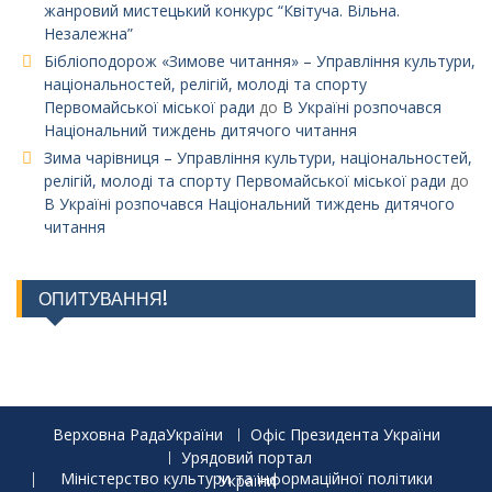
жанровий мистецький конкурс “Квітуча. Вільна.
Незалежна”
Бібліоподорож «Зимове читання» – Управління культури,
національностей, релігій, молоді та спорту
Первомайської міської ради
до
В Україні розпочався
Національний тиждень дитячого читання
Зима чарівниця – Управління культури, національностей,
релігій, молоді та спорту Первомайської міської ради
до
В Україні розпочався Національний тиждень дитячого
читання
ОПИТУВАННЯ!
Верховна РадаУкраїни
Офіс Президента України
Урядовий портал
Міністерство культури та інформаційної політики України