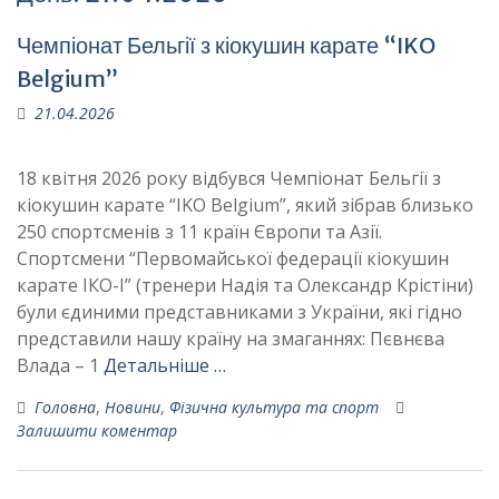
Чемпіонат Бельгії з кіокушин карате “IKO
Belgium”
21.04.2026
18 квітня 2026 року відбувся Чемпіонат Бельгії з
кіокушин карате “IKO Belgium”, який зібрав близько
250 спортсменів з 11 країн Європи та Азії.
Спортсмени “Первомайської федерації кіокушин
карате ІКО-І” (тренери Надія та Олександр Крістіни)
були єдиними представниками з України, які гідно
представили нашу країну на змаганнях: Пєвнєва
Влада – 1
Детальніше …
Головна
,
Новини
,
Фізична культура та спорт
Залишити коментар