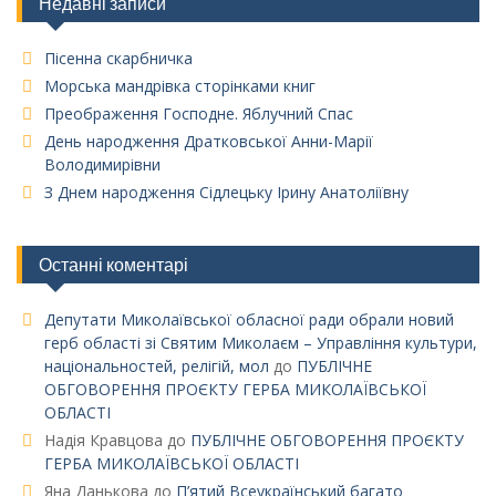
Недавні записи
Пісенна скарбничка
Морська мандрівка сторінками книг
Преображення Господне. Яблучний Спас
День народження Дратковської Анни-Марії
Володимирівни
З Днем народження Сідлецьку Ірину Анатоліївну
Останні коментарі
Депутати Миколаївської обласної ради обрали новий
герб області зі Святим Миколаєм – Управління культури,
національностей, релігій, мол
до
ПУБЛІЧНЕ
ОБГОВОРЕННЯ ПРОЄКТУ ГЕРБА МИКОЛАЇВСЬКОЇ
ОБЛАСТІ
Надія Кравцова
до
ПУБЛІЧНЕ ОБГОВОРЕННЯ ПРОЄКТУ
ГЕРБА МИКОЛАЇВСЬКОЇ ОБЛАСТІ
Яна Данькова
до
П’ятий Всеукраїнський багато