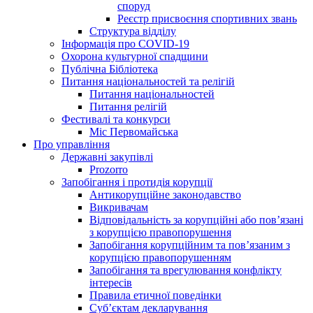
споруд
Реєстр присвоєння спортивних звань
Структура відділу
Інформація про COVID-19
Охорона культурної спадщини
Публічна Бібліотека
Питання національностей та релігій
Питання національностей
Питання релігій
Фестивалі та конкурси
Міс Первомайська
Про управління
Державні закупівлі
Prozorro
Запобігання і протидія корупції
Антикорупційне законодавство
Викривачам
Відповідальність за корупційні або пов’язані
з корупцією правопорушення
Запобігання корупційним та пов’язаним з
корупцією правопорушенням
Запобігання та врегулювання конфлікту
інтересів
Правила етичної поведінки
Суб’єктам декларування