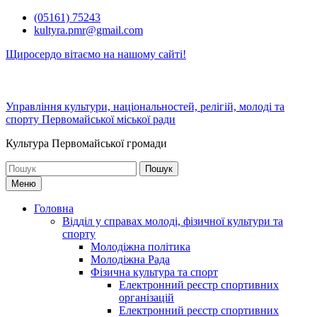
Перейти
(05161) 75243
до
kultyra.pmr@gmail.com
вмісту
Щиросердо вітаємо на нашому сайті!
Управління культури, національностей, релігій, молоді та
спорту Первомайської міської ради
Культура Первомайcької громади
Шукати:
Меню
Головна
Відділ у справах молоді, фізичної культури та
спорту
Молодіжна політика
Молодіжна Рада
Фізична культура та спорт
Електронний реєстр спортивних
організацій
Електронний реєстр спортивних