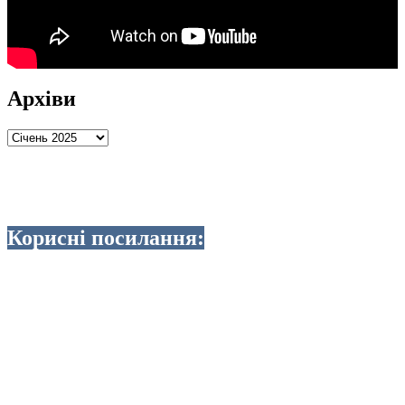
Архіви
Архіви
Корисні посилання: