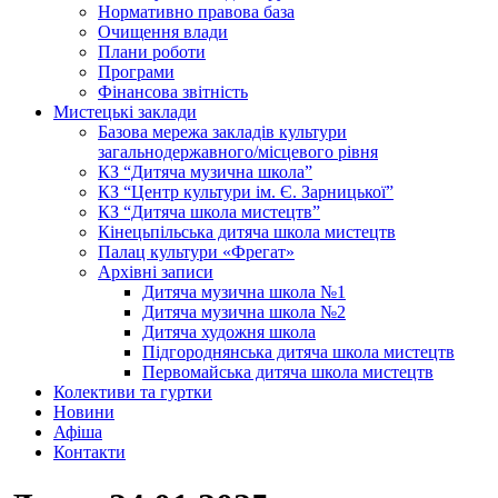
Нормативно правова база
Очищення влади
Плани роботи
Програми
Фінансова звітність
Мистецькі заклади
Базова мережа закладів культури
загальнодержавного/місцевого рівня
КЗ “Дитяча музична школа”
КЗ “Центр культури ім. Є. Зарницької”
КЗ “Дитяча школа мистецтв”
Кінецьпільська дитяча школа мистецтв
Палац культури «Фрегат»
Архівні записи
Дитяча музична школа №1
Дитяча музична школа №2
Дитяча художня школа
Підгороднянська дитяча школа мистецтв
Первомайська дитяча школа мистецтв
Колективи та гуртки
Новини
Афіша
Контакти