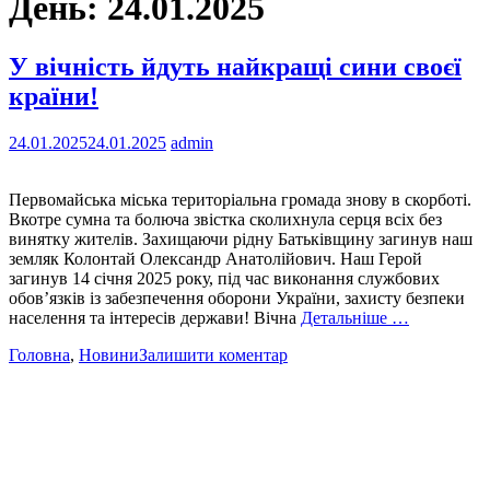
День:
24.01.2025
У вічність йдуть найкращі сини своєї
країни!
24.01.2025
24.01.2025
admin
Первомайська міська територіальна громада знову в скорботі.
Вкотре сумна та болюча звістка сколихнула серця всіх без
винятку жителів. Захищаючи рідну Батьківщину загинув наш
земляк Колонтай Олександр Анатолійович. Наш Герой
загинув 14 січня 2025 року, під час виконання службових
обов’язків із забезпечення оборони України, захисту безпеки
населення та інтересів держави! Вічна
Детальніше …
Головна
,
Новини
Залишити коментар