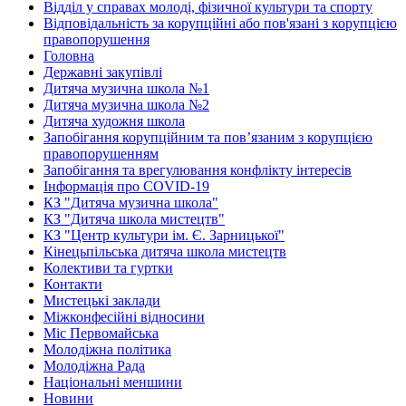
Відділ у справах молоді, фізичної культури та спорту
Відповідальність за корупційні або пов'язані з корупцією
правопорушення
Головна
Державні закупівлі
Дитяча музична школа №1
Дитяча музична школа №2
Дитяча художня школа
Запобігання корупційним та пов’язаним з корупцією
правопорушенням
Запобігання та врегулювання конфлікту інтересів
Інформація про COVID-19
КЗ "Дитяча музична школа"
КЗ "Дитяча школа мистецтв"
КЗ "Центр культури ім. Є. Зарницької"
Кінецьпільська дитяча школа мистецтв
Колективи та гуртки
Контакти
Мистецькі заклади
Міжконфесійні відносини
Міс Первомайська
Молодіжна політика
Молодіжна Рада
Національні меншини
Новини