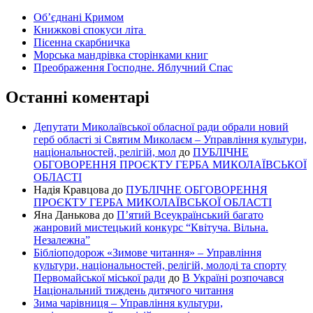
Об’єднані Кримом
Книжкові спокуси літа
Пісенна скарбничка
Морська мандрівка сторінками книг
Преображення Господне. Яблучний Спас
Останні коментарі
Депутати Миколаївської обласної ради обрали новий
герб області зі Святим Миколаєм – Управління культури,
національностей, релігій, мол
до
ПУБЛІЧНЕ
ОБГОВОРЕННЯ ПРОЄКТУ ГЕРБА МИКОЛАЇВСЬКОЇ
ОБЛАСТІ
Надія Кравцова
до
ПУБЛІЧНЕ ОБГОВОРЕННЯ
ПРОЄКТУ ГЕРБА МИКОЛАЇВСЬКОЇ ОБЛАСТІ
Яна Данькова
до
П’ятий Всеукраїнський багато
жанровий мистецький конкурс “Квітуча. Вільна.
Незалежна”
Бібліоподорож «Зимове читання» – Управління
культури, національностей, релігій, молоді та спорту
Первомайської міської ради
до
В Україні розпочався
Національний тиждень дитячого читання
Зима чарівниця – Управління культури,