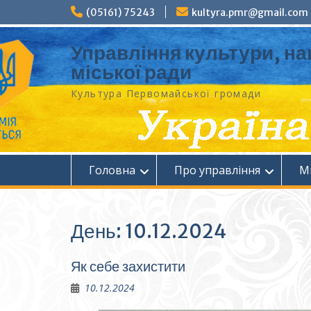
Перейти
(05161) 75243
kultyra.pmr@gmail.com
до
вмісту
Управління культури, на
міської ради
Культура Первомайcької громади
Головна
Про управління
М
День:
10.12.2024
Як себе захистити
10.12.2024