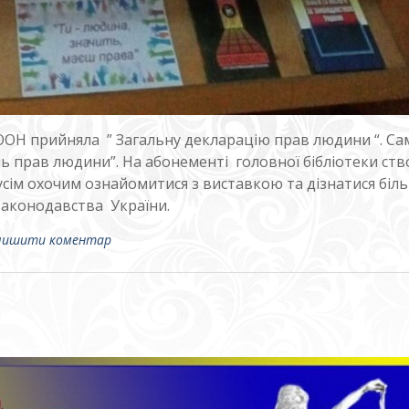
ООН прийняла ” Загальну декларацію прав людини “. Са
нь прав людини”. На абонементі головної бібліотеки ст
усім охочим ознайомитися з виставкою та дізнатися біл
 законодавства України.
лишити коментар