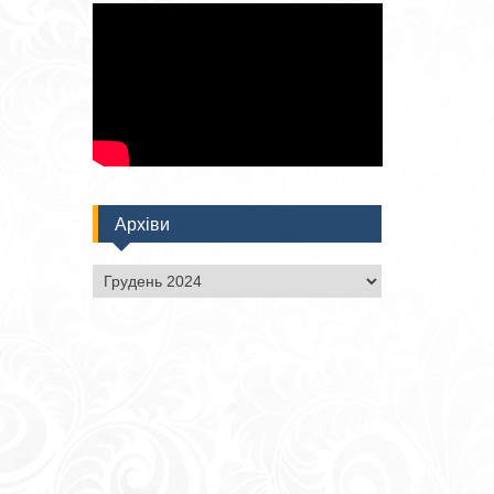
Архіви
Архіви