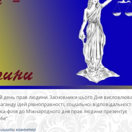
ний день прав людини. Засновники цього Дня висловлюв
анду ідей рівноправності, соціальної відповідальності
ка-філія до Міжнародного дня прав людини презентує
бе”.
лишити коментар