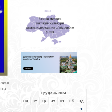
алися
 та
Грудень 2024
Пн
Вт
Ср
Чт
Пт
Сб
Нд
1