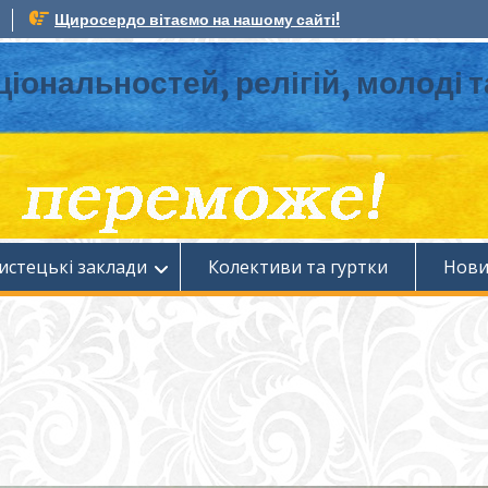
Щиросердо вітаємо на нашому сайті!
ціональностей, релігій, молоді 
истецькі заклади
Колективи та гуртки
Нов