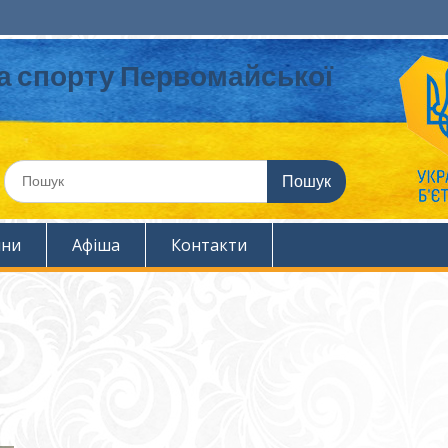
та спорту Первомайської
Шукати:
ини
Афіша
Контакти