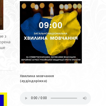
ме з
ворена
ьше
Хвилина мовчання
(аудіодоріжка)