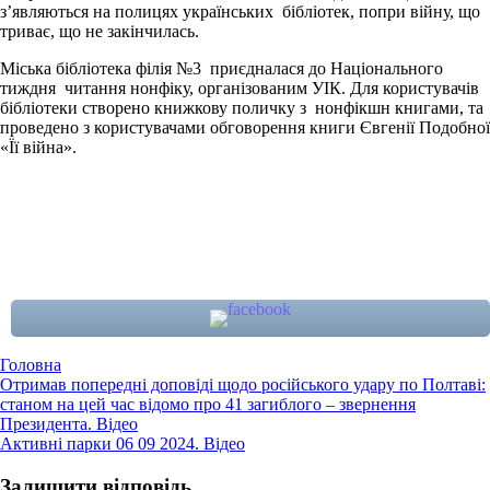
з’являються на полицях українських бібліотек, попри війну, що
триває, що не закінчилась.
Міська бібліотека філія №3 приєдналася до Національного
тиждня читання нонфіку, організованим УІК. Для користувачів
бібліотеки створено книжкову поличку з нонфікшн книгами, та
проведено з користувачами обговорення книги Євгенії Подобної
«Її війна».
Головна
Навігація
Отримав попередні доповіді щодо російського удару по Полтаві:
станом на цей час відомо про 41 загиблого – звернення
записів
Президента. Відео
Активні парки 06 09 2024. Відео
Залишити відповідь