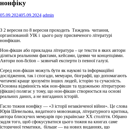
нонфіку
05.09.2024
05.09.2024
admin
З 2 вересня по 8 вересня проходить Тиждень читання,
організований УІК і цього разу присвяченого літературі
нонфікшн.
Нон-фікшн або прикладна література – це тексти в яких автори
діляться реальними фактами, кейсами, ідеями чи концепціями.
Автори non-fiction – зазвичай експерти із певної галузі.
Серед нон-фікшн можуть бути як наукові та інформаційні
дослідження, так і спогади, мемуари, біографії, що допомагають
читачеві краще зрозуміти інших людей, історію та сучасність.
Основна відмінність між нон-фікшн та художньою літературою
(фікшн) полягає у тому, що нон-фікшн створюється на основі
реальних даних, а не вигаданих історій.
Гасло тижня нонфіку — «З історії незакінченої війни». Це слова
Юрія Шевельова, видатного мовознавця, літературного критика,
автора блискучих мемуарів про українське ХХ століття. Обрано
задля того, щоб сфокусуватися цього тижня на книгах саме
історичної тематики, більше — на нових виданнях, що