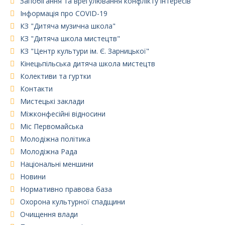
Запобігання та врегулювання конфлікту інтересів
Інформація про COVID-19
КЗ "Дитяча музична школа"
КЗ "Дитяча школа мистецтв"
КЗ "Центр культури ім. Є. Зарницької"
Кінецьпільська дитяча школа мистецтв
Колективи та гуртки
Контакти
Мистецькі заклади
Міжконфесійні відносини
Міс Первомайська
Молодіжна політика
Молодіжна Рада
Національні меншини
Новини
Нормативно правова база
Охорона культурної спадщини
Очищення влади