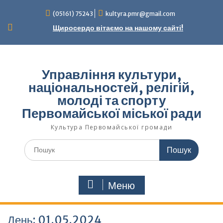
Перейти
(05161) 75243
kultyra.pmr@gmail.com
до
вмісту
Щиросердо вітаємо на нашому сайті!
Управління культури,
національностей, релігій,
молоді та спорту
Первомайської міської ради
Культура Первомайcької громади
Шукати:
Меню
День:
01.05.2024