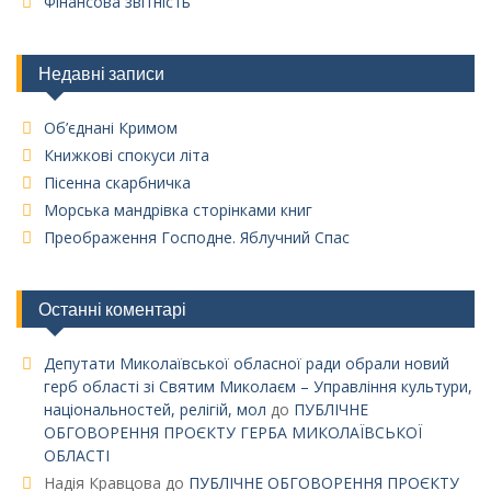
Фінансова звітність
Недавні записи
Об’єднані Кримом
Книжкові спокуси літа
Пісенна скарбничка
Морська мандрівка сторінками книг
Преображення Господне. Яблучний Спас
Останні коментарі
Депутати Миколаївської обласної ради обрали новий
герб області зі Святим Миколаєм – Управління культури,
національностей, релігій, мол
до
ПУБЛІЧНЕ
ОБГОВОРЕННЯ ПРОЄКТУ ГЕРБА МИКОЛАЇВСЬКОЇ
ОБЛАСТІ
Надія Кравцова
до
ПУБЛІЧНЕ ОБГОВОРЕННЯ ПРОЄКТУ