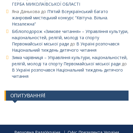
ГЕРБА МИКОЛАЇВСЬКОЇ ОБЛАСТІ
Яна Данькова
до
П’ятий Всеукраїнський багато
жанровий мистецький конкурс “Квітуча. Вільна.
Незалежна”
Бібліоподорож «Зимове читання» – Управління культури,
національностей, релігій, молоді та спорту
Первомайської міської ради
до
В Україні розпочався
Національний тиждень дитячого читання
Зима чарівниця – Управління культури, національностей,
релігій, молоді та спорту Первомайської міської ради
до
В Україні розпочався Національний тиждень дитячого
читання
ОПИТУВАННЯ!
Верховна РадаУкраїни
Офіс Президента України