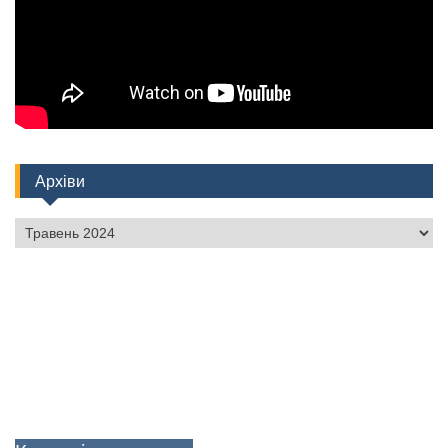
Архіви
Архіви