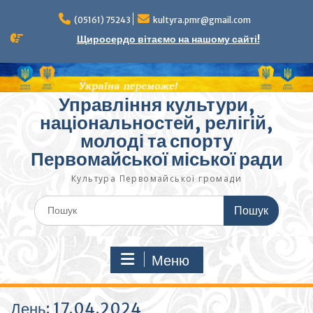
Перейти
до
(05161) 75243
kultyra.pmr@gmail.com
вмісту
Щиросердо вітаємо на нашому сайті!
Управління культури,
національностей, релігій,
молоді та спорту
Первомайської міської ради
Культура Первомайcької громади
Шукати:
Меню
День:
17.04.2024