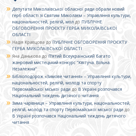
Депутати Миколаївської обласної ради обрали новий
герб області зі Святим Миколаєм – Управління культури,
національностей, релігій, мол
до
ПУБЛІЧНЕ
ОБГОВОРЕННЯ ПРОЄКТУ ГЕРБА МИКОЛАЇВСЬКОЇ
ОБЛАСТІ
Надія Кравцова
до
ПУБЛІЧНЕ ОБГОВОРЕННЯ ПРОЄКТУ
ГЕРБА МИКОЛАЇВСЬКОЇ ОБЛАСТІ
Яна Данькова
до
П’ятий Всеукраїнський багато
жанровий мистецький конкурс “Квітуча. Вільна.
Незалежна”
Бібліоподорож «Зимове читання» – Управління культури,
національностей, релігій, молоді та спорту
Первомайської міської ради
до
В Україні розпочався
Національний тиждень дитячого читання
Зима чарівниця – Управління культури, національностей,
релігій, молоді та спорту Первомайської міської ради
до
В Україні розпочався Національний тиждень дитячого
читання