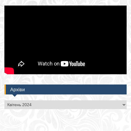
Архіви
Архіви