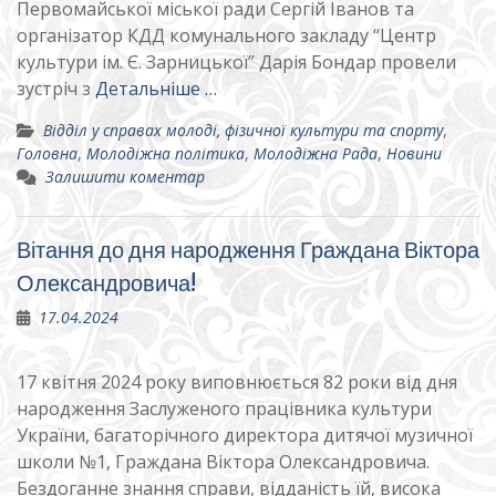
Первомайської міської ради Сергій Іванов та
організатор КДД комунального закладу “Центр
культури ім. Є. Зарницької” Дарія Бондар провели
зустріч з
Детальніше …
Відділ у справах молоді, фізичної культури та спорту
,
Головна
,
Молодіжна політика
,
Молодіжна Рада
,
Новини
Залишити коментар
Вітання до дня народження Граждана Віктора
Олександровича!
17.04.2024
17 квітня 2024 року виповнюється 82 роки від дня
народження Заслуженого працівника культури
України, багаторічного директора дитячої музичної
школи №1, Граждана Віктора Олександровича.
Бездоганне знання справи, відданість їй, висока