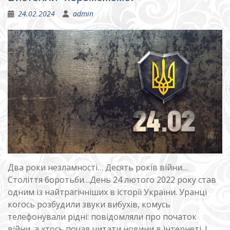
24.02.2024
admin
Два роки незламності… Десять років війни…
Століття боротьби…День 24 лютого 2022 року став
одним із найтрагічніших в історії України. Уранці
когось розбудили звуки вибухів, комусь
телефонували рідні: повідомляли про початок
війни, а хтось почав читати новини в інтернеті. І