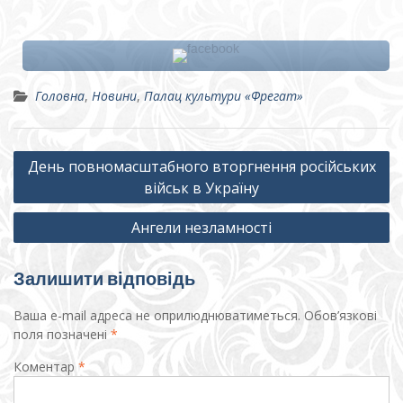
Головна
,
Новини
,
Палац культури «Фрегат»
Навігація
День повномасштабного вторгнення російських
записів
військ в Україну
Ангели незламності
Залишити відповідь
Ваша e-mail адреса не оприлюднюватиметься.
Обов’язкові
поля позначені
*
Коментар
*