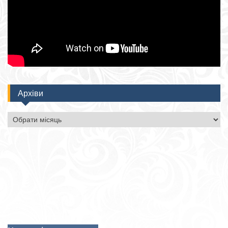
Архіви
Архіви