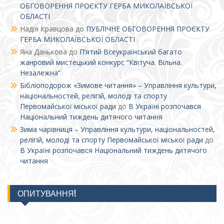
ОБГОВОРЕННЯ ПРОЄКТУ ГЕРБА МИКОЛАЇВСЬКОЇ
ОБЛАСТІ
Надія Кравцова
до
ПУБЛІЧНЕ ОБГОВОРЕННЯ ПРОЄКТУ
ГЕРБА МИКОЛАЇВСЬКОЇ ОБЛАСТІ
Яна Данькова
до
П’ятий Всеукраїнський багато
жанровий мистецький конкурс “Квітуча. Вільна.
Незалежна”
Бібліоподорож «Зимове читання» – Управління культури,
національностей, релігій, молоді та спорту
Первомайської міської ради
до
В Україні розпочався
Національний тиждень дитячого читання
Зима чарівниця – Управління культури, національностей,
релігій, молоді та спорту Первомайської міської ради
до
В Україні розпочався Національний тиждень дитячого
читання
ОПИТУВАННЯ!