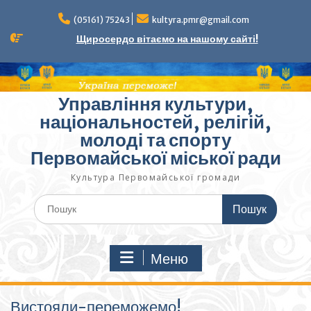
Перейти
до
(05161) 75243
kultyra.pmr@gmail.com
вмісту
Щиросердо вітаємо на нашому сайті!
Управління культури,
національностей, релігій,
молоді та спорту
Первомайської міської ради
Культура Первомайcької громади
Шукати:
Меню
Вистояли-переможемо!