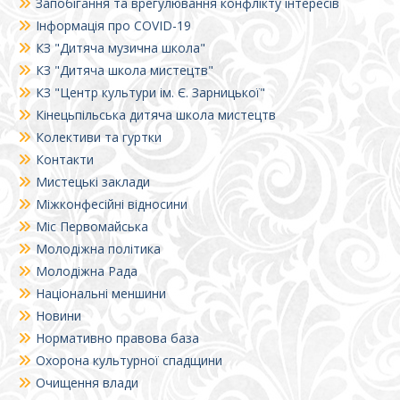
Запобігання та врегулювання конфлікту інтересів
Інформація про COVID-19
КЗ "Дитяча музична школа"
КЗ "Дитяча школа мистецтв"
КЗ "Центр культури ім. Є. Зарницької"
Кінецьпільська дитяча школа мистецтв
Колективи та гуртки
Контакти
Мистецькі заклади
Міжконфесійні відносини
Міс Первомайська
Молодіжна політика
Молодіжна Рада
Національні меншини
Новини
Нормативно правова база
Охорона культурної спадщини
Очищення влади