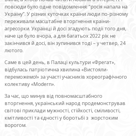
повсюди було одне повідомлення: “росія напала на
Україну”. У різних куточках країни люди по-різному
переживали масштабне вторгнення країни-
агресорки. Українці й досі згадують події того дня,
наче це було вчора, а для багатьох 2022 рік не
закінчився й досі, він зупинився тоді – у четвер, 24
лютого.
Саме в цей день, в Палаці культури «Фрегат»,
відбулась патріотична хвилина «Вистояли-
переможемо!» за участі учасників хореографічного
колективу «Modern».
За час, що минув від повномасштабного
вторгнення, український народ продемонстрував
світові приклади мужності, стійкості, сміливості,
кмітливості та єдності у боротьбі з жорстоким
ворогом.