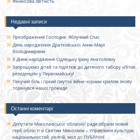
Фінансова звітність
Недавні записи
Преображення Господне. Яблучний Спас
День народження Дратковської Анни-Марії
Володимирівни
З Днем народження Сідлецьку Ірину Анатоліївну
Запрошуємо дітей та підлітків до дитячого табору «Літня
резиденція» у Первомайську!
Пекучий біль і гіркий смуток війни чорним крилом знову
торкнувся нашої громади
Останні коментарі
Депутати Миколаївської обласної ради обрали новий
герб області зі Святим Миколаєм – Управління культури,
національностей, релігій, мол
до
ПУБЛІЧНЕ