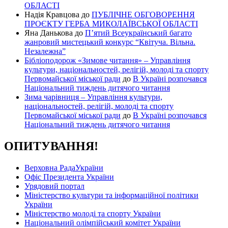
ОБЛАСТІ
Надія Кравцова
до
ПУБЛІЧНЕ ОБГОВОРЕННЯ
ПРОЄКТУ ГЕРБА МИКОЛАЇВСЬКОЇ ОБЛАСТІ
Яна Данькова
до
П’ятий Всеукраїнський багато
жанровий мистецький конкурс “Квітуча. Вільна.
Незалежна”
Бібліоподорож «Зимове читання» – Управління
культури, національностей, релігій, молоді та спорту
Первомайської міської ради
до
В Україні розпочався
Національний тиждень дитячого читання
Зима чарівниця – Управління культури,
національностей, релігій, молоді та спорту
Первомайської міської ради
до
В Україні розпочався
Національний тиждень дитячого читання
ОПИТУВАННЯ!
Верховна РадаУкраїни
Офіс Президента України
Урядовий портал
Міністерство культури та інформаційної політики
України
Міністерство молоді та спорту України
Національний олімпійський комітет України