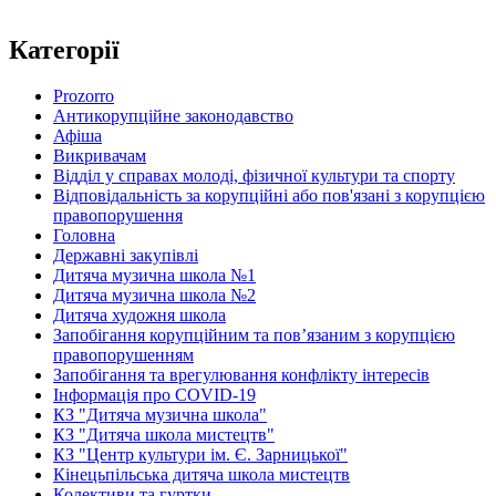
Категорії
Prozorro
Антикорупційне законодавство
Афіша
Викривачам
Відділ у справах молоді, фізичної культури та спорту
Відповідальність за корупційні або пов'язані з корупцією
правопорушення
Головна
Державні закупівлі
Дитяча музична школа №1
Дитяча музична школа №2
Дитяча художня школа
Запобігання корупційним та пов’язаним з корупцією
правопорушенням
Запобігання та врегулювання конфлікту інтересів
Інформація про COVID-19
КЗ "Дитяча музична школа"
КЗ "Дитяча школа мистецтв"
КЗ "Центр культури ім. Є. Зарницької"
Кінецьпільська дитяча школа мистецтв
Колективи та гуртки