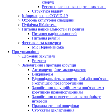
споруд
Реєстр присвоєння спортивних звань
Структура відділу
Інформація про COVID-19
Охорона культурної спадщини
Публічна Бібліотека
Питання національностей та релігій
Питання національностей
Питання релігій
Фестивалі та конкурси
Міс Первомайська
Про управління
Державні закупівлі
Prozorro
Запобігання і протидія корупції
Антикорупційне законодавство
Викривачам
Відповідальність за корупційні або пов’язані
з корупцією правопорушення
Запобігання корупційним та пов’язаним з
корупцією правопорушенням
Запобігання та врегулювання конфлікту
інтересів
Правила етичної поведінки
Суб’єктам декларування