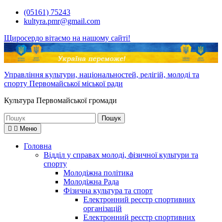
Перейти
(05161) 75243
до
kultyra.pmr@gmail.com
вмісту
Щиросердо вітаємо на нашому сайті!
Управління культури, національностей, релігій, молоді та
спорту Первомайської міської ради
Культура Первомайcької громади
Шукати:
Меню
Головна
Відділ у справах молоді, фізичної культури та
спорту
Молодіжна політика
Молодіжна Рада
Фізична культура та спорт
Електронний реєстр спортивних
організацій
Електронний реєстр спортивних