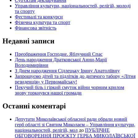
Суб'єктам декларування
Управління культури, національностей, релігій, молоді
та спорту
Фестивалі та конкурси
Фізична культура та спорт
Фінансова звітність
Недавні записи
Преображення Господне. Яблучний Спас
День народження Дратковської Анни-Марії
Володимирівни
З Днем народження Сідлецьку Ірину Анатоліївну
Запрошуємо дітей та підлітків до дитячого табору «Літня
резиденція» у Первомайську!
Пекучий біль і гіркий смуток війни чорним крилом
знову торкнувся нашої громади
Останні коментарі
Депутати Миколаївської обласної ради обрали новий
герб області зі Святим Миколаєм – Управління культури,
національностей, релігій, мол
до
ПУБЛІЧНЕ
ОБГОВОРЕННЯ ПРОЄКТУ ГЕРБА МИКОЛАЇВСЬКОЇ