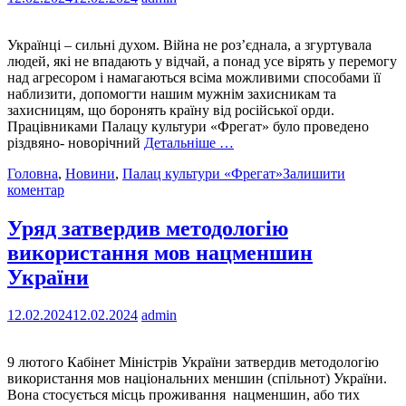
Українці – сильні духом. Війна не роз’єднала, а згуртувала
людей, які не впадають у відчай, а понад усе вірять у перемогу
над агресором і намагаються всіма можливими способами її
наблизити, допомогти нашим мужнім захисникам та
захисницям, що боронять країну від російської орди.
Працівниками Палацу культури «Фрегат» було проведено
різдвяно- новорічний
Детальніше …
Головна
,
Новини
,
Палац культури «Фрегат»
Залишити
коментар
Уряд затвердив методологію
використання мов нацменшин
України
12.02.2024
12.02.2024
admin
9 лютого Кабінет Міністрів України затвердив методологію
використання мов національних меншин (спільнот) України.
Вона стосується місць проживання нацменшин, або тих