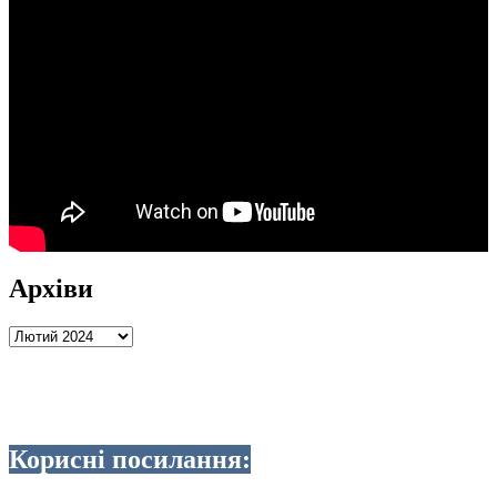
Архіви
Архіви
Корисні посилання: