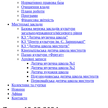
Нормативно правова база
Очищення влади
Плани роботи
Програми
Фінансова звітність
Мистецькі заклади
Базова мережа закладів культури
загальнодержавного/місцевого рівня
КЗ “Дитяча музична школа”
КЗ “Центр культури ім. Є. Зарницької”
КЗ “Дитяча школа мистецтв”
Кінецьпільська дитяча школа мистецтв
Палац культури «Фрегат»
Архівні записи
Дитяча музична школа №1
Дитяча музична школа №2
Дитяча художня школа
Підгороднянська дитяча школа мистецтв
Первомайська дитяча школа мистецтв
Колективи та гуртки
Новини
Афіша
Контакти