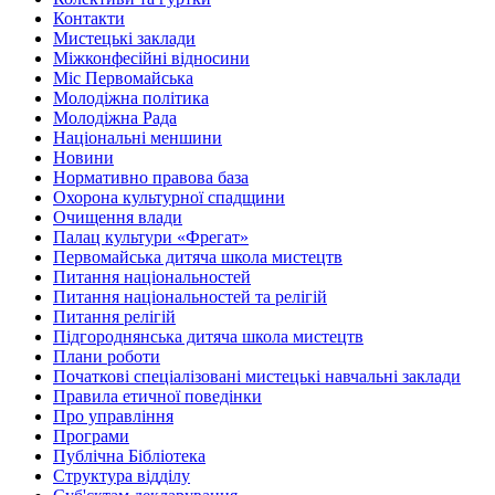
Контакти
Мистецькі заклади
Міжконфесійні відносини
Міс Первомайська
Молодіжна політика
Молодіжна Рада
Національні меншини
Новини
Нормативно правова база
Охорона культурної спадщини
Очищення влади
Палац культури «Фрегат»
Первомайська дитяча школа мистецтв
Питання національностей
Питання національностей та релігій
Питання релігій
Підгороднянська дитяча школа мистецтв
Плани роботи
Початкові спеціалізовані мистецькі навчальні заклади
Правила етичної поведінки
Про управління
Програми
Публічна Бібліотека
Структура відділу