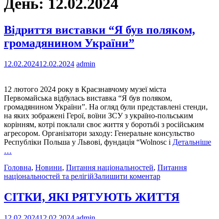
День:
12.02.2024
Відриття виставки “Я був поляком,
громадянином України”
12.02.2024
12.02.2024
admin
12 лютого 2024 року в Краєзнавчому музеї міста
Первомайська відбулась виставка “Я був поляком,
громадянином України”. На огляд були представлені стенди,
на яких зображені Герої, воїни ЗСУ з україно-польським
корінням, котрі поклали своє життя у боротьбі з російським
агресором. Організатори заходу: Генеральне консульство
Республіки Польша у Львові, фундація “Wolnosc i
Детальніше
…
Головна
,
Новини
,
Питання національностей
,
Питання
національностей та релігій
Залишити коментар
СІТКИ, ЯКІ РЯТУЮТЬ ЖИТТЯ
12.02.2024
12.02.2024
admin