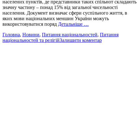
населених пунктів, де представники таких спільнот складають
значну частину – понад 15% від загальної чисельності
населення. Документ визначає сфери суспільного життя, в
яких мови національних меншин України можуть
використовуватися поряд
Детальніше …
Головна
,
Новини
,
Питання національностей
,
Питання
національностей та релігій
Залишити коментар