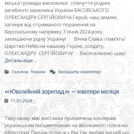
міська громада висловлює співчуття родині
загиблого захисника України БАСОВСЬКОГО
ОЛЕКСАНДРА СЕРГІЙОВИЧА.Герой, наш земляк,
загинув від отриманого поранення на
Херсонському напрямку 7 січня 2024 року,
захищаючи рідну Україну! Вічна Слава і пам’ять!
Царство Небесне нашому Герою, солдату,
ОЛЕКСАНДРУ СЕРГІЙОВИЧУ. Висловлюємо щирі
Детальніше …
Головна
,
Новини
Залишити коментар
«Ювілейний зорепад» – ювіляри місяця
11.01.2024
Таку назву має виставка присвячена ювілярам
українським письменникам на абонементі головної
бібліотеки. Перша полиця « Він так любив людей,що