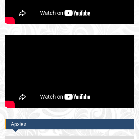
Архіви
Архіви