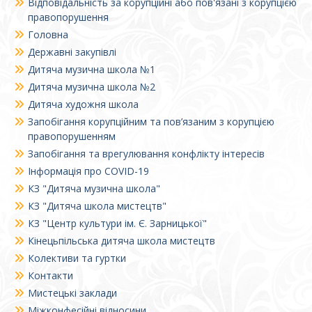
Відповідальність за корупційні або пов'язані з корупцією
правопорушення
Головна
Державні закупівлі
Дитяча музична школа №1
Дитяча музична школа №2
Дитяча художня школа
Запобігання корупційним та пов’язаним з корупцією
правопорушенням
Запобігання та врегулювання конфлікту інтересів
Інформація про COVID-19
КЗ "Дитяча музична школа"
КЗ "Дитяча школа мистецтв"
КЗ "Центр культури ім. Є. Зарницької"
Кінецьпільська дитяча школа мистецтв
Колективи та гуртки
Контакти
Мистецькі заклади
Міжконфесійні відносини