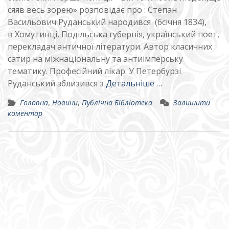
сяяв весь зорею» розповідає про : Степан
Васильович Руданський народився (6січня 1834),
в Хомутинці, Подільська губернія, український поет,
перекладач античної літератури. Автор класичних
сатир на міжнаціональну та антиімперську
тематику. Професійний лікар. У Петербурзі
Руданський зблизився з
Детальніше …
Головна
,
Новини
,
Публічна Бібліотека
Залишити
коментар