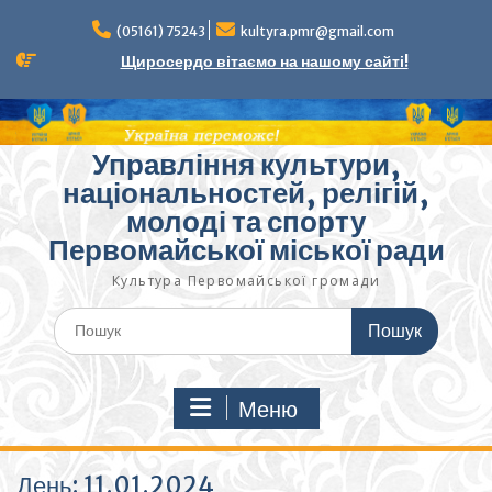
Перейти
до
(05161) 75243
kultyra.pmr@gmail.com
вмісту
Щиросердо вітаємо на нашому сайті!
Управління культури,
національностей, релігій,
молоді та спорту
Первомайської міської ради
Культура Первомайcької громади
Шукати:
Меню
День:
11.01.2024