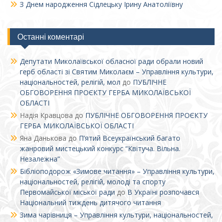
З Днем народження Сідлецьку Ірину Анатоліївну
Останні коментарі
Депутати Миколаївської обласної ради обрали новий
герб області зі Святим Миколаєм – Управління культури,
національностей, релігій, мол
до
ПУБЛІЧНЕ
ОБГОВОРЕННЯ ПРОЄКТУ ГЕРБА МИКОЛАЇВСЬКОЇ
ОБЛАСТІ
Надія Кравцова
до
ПУБЛІЧНЕ ОБГОВОРЕННЯ ПРОЄКТУ
ГЕРБА МИКОЛАЇВСЬКОЇ ОБЛАСТІ
Яна Данькова
до
П’ятий Всеукраїнський багато
жанровий мистецький конкурс “Квітуча. Вільна.
Незалежна”
Бібліоподорож «Зимове читання» – Управління культури,
національностей, релігій, молоді та спорту
Первомайської міської ради
до
В Україні розпочався
Національний тиждень дитячого читання
Зима чарівниця – Управління культури, національностей,