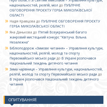
герб області зі Святим Миколаєм – Управління культури,
національностей, релігій, мол
до
ПУБЛІЧНЕ
ОБГОВОРЕННЯ ПРОЄКТУ ГЕРБА МИКОЛАЇВСЬКОЇ
ОБЛАСТІ
Надія Кравцова
до
ПУБЛІЧНЕ ОБГОВОРЕННЯ ПРОЄКТУ
ГЕРБА МИКОЛАЇВСЬКОЇ ОБЛАСТІ
Яна Данькова
до
П’ятий Всеукраїнський багато
жанровий мистецький конкурс “Квітуча. Вільна.
Незалежна”
Бібліоподорож «Зимове читання» – Управління культури,
національностей, релігій, молоді та спорту
Первомайської міської ради
до
В Україні розпочався
Національний тиждень дитячого читання
Зима чарівниця – Управління культури, національностей,
релігій, молоді та спорту Первомайської міської ради
до
В Україні розпочався Національний тиждень дитячого
читання
ОПИТУВАННЯ!