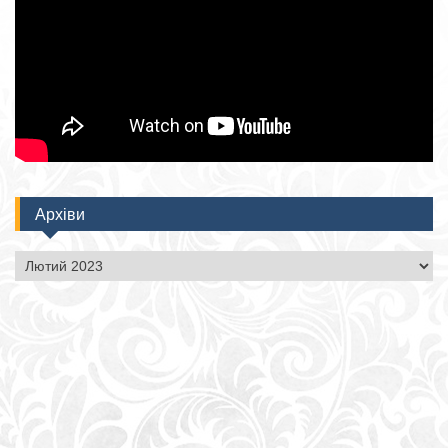
Архіви
Архіви