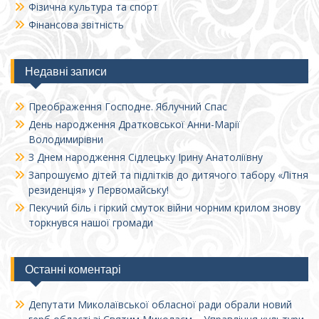
Фізична культура та спорт
Фінансова звітність
Недавні записи
Преображення Господне. Яблучний Спас
День народження Дратковської Анни-Марії
Володимирівни
З Днем народження Сідлецьку Ірину Анатоліївну
Запрошуємо дітей та підлітків до дитячого табору «Літня
резиденція» у Первомайську!
Пекучий біль і гіркий смуток війни чорним крилом знову
торкнувся нашої громади
Останні коментарі
Депутати Миколаївської обласної ради обрали новий