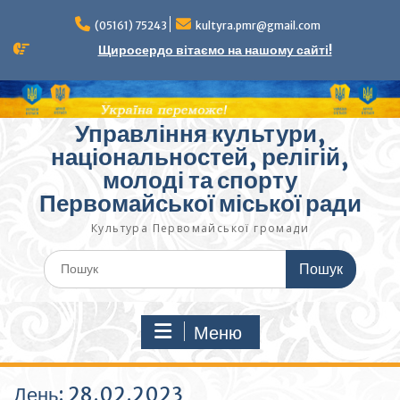
Перейти
до
(05161) 75243
kultyra.pmr@gmail.com
вмісту
Щиросердо вітаємо на нашому сайті!
Управління культури,
національностей, релігій,
молоді та спорту
Первомайської міської ради
Культура Первомайcької громади
Шукати:
Меню
День:
28.02.2023