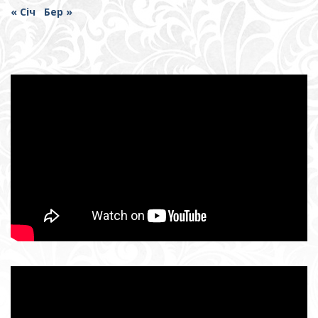
« Січ
Бер »