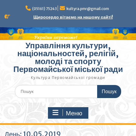
Перейти
до
(05161) 75243
kultyra.pmr@gmail.com
вмісту
Щиросердо вітаємо на нашому сайті!
Управління культури,
національностей, релігій,
молоді та спорту
Первомайської міської ради
Культура Первомайcької громади
Шукати:
Меню
День:
10.05.2019