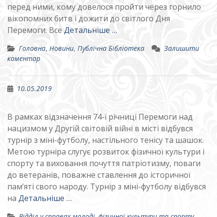
перед ними, кому довелося пройти через горнило
вікопомних битв і дожити до світлого Дня
Перемоги. Все
Детальніше …
Головна
,
Новини
,
Публічна Бібліотека
Залишити
коментар
10.05.2019
В рамках відзначення 74-ї річниці Перемоги над
нацизмом у Другій світовій війні в місті відбувся
турнір з міні-футболу, настільного тенісу та шашок.
Метою турніра слугує розвиток фізичної культури і
спорту та виховання почуття патріотизму, поваги
до ветеранів, поважне ставлення до історичної
пам’яті свого народу. Турнір з міні-футболу відбувся
на
Детальніше …
Відділ у справах молоді, фізичної культури та спорту
,