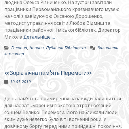
людина Олекса Різниченко. На зустріч завітали
працівники Первомайського краєзнавчого музею,
на чолі з завідуючою Оксаною Дорошенко,
методист управління освіти Любов Відмиш та
працівники районної і міської бібліотек. Директор
Микола
Детальніше …
Головна
,
Новини
,
Публічна Бібліотека
Залишити
коментар
«Зоріє вічна пам’ять Перемоги»
10.05.2019
День пам’яті та примирення назавжди залишиться
для нас затьмареним гіркотою втрат і осяяний
сонцем Великої Перемоги. Його наближали люди,
яким дуже нелегко було в ті вогненні роки. У
довічному боргу перед ними прийдешні покоління,