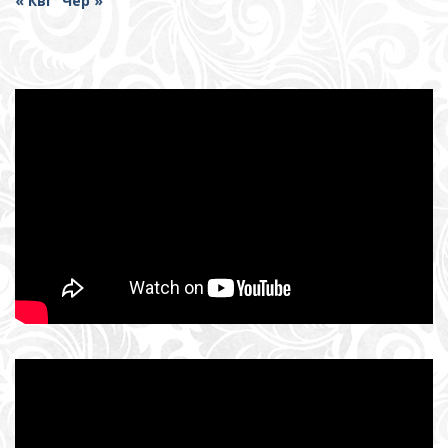
« Кві
Чер »