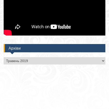
Архіви
Архіви