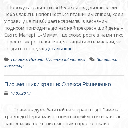
Щороку в травні, після Великодніх дзвонів, коли
неба блакить наповнюється пташиним співом, коли
у трави у квіти вбирається земля, із весняним
подихом приходить до нас найпрекрасніший день –
Свято Матері. …«Мама»… це слово росте з нами тихо
і просто, як росте калина, як зацвітають мальви, як
сходить сонце, як
Детальніше …
Головна
,
Новини
,
Публічна Бібліотека
Залишити
коментар
Письменники краяни: Олекса Різниченко
10.05.2019
Травень дуже багатий на яскраві події. Саме в
травні до Первомайської міської бібліотеки завітав
наш земляк, поет, письменник і просто цікава