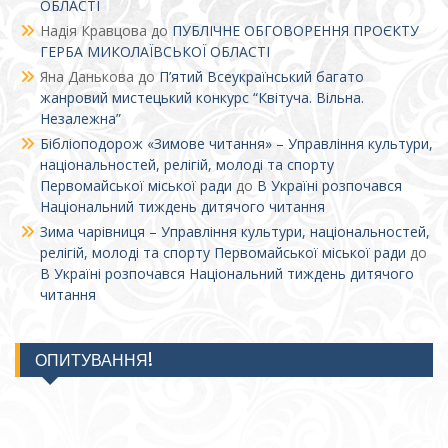
ОБЛАСТІ
Надія Кравцова
до
ПУБЛІЧНЕ ОБГОВОРЕННЯ ПРОЄКТУ
ГЕРБА МИКОЛАЇВСЬКОЇ ОБЛАСТІ
Яна Данькова
до
П’ятий Всеукраїнський багато
жанровий мистецький конкурс “Квітуча. Вільна.
Незалежна”
Бібліоподорож «Зимове читання» – Управління культури,
національностей, релігій, молоді та спорту
Первомайської міської ради
до
В Україні розпочався
Національний тиждень дитячого читання
Зима чарівниця – Управління культури, національностей,
релігій, молоді та спорту Первомайської міської ради
до
В Україні розпочався Національний тиждень дитячого
читання
ОПИТУВАННЯ!