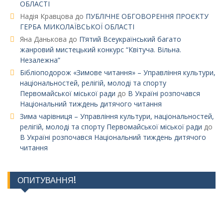
ОБЛАСТІ
Надія Кравцова
до
ПУБЛІЧНЕ ОБГОВОРЕННЯ ПРОЄКТУ
ГЕРБА МИКОЛАЇВСЬКОЇ ОБЛАСТІ
Яна Данькова
до
П’ятий Всеукраїнський багато
жанровий мистецький конкурс “Квітуча. Вільна.
Незалежна”
Бібліоподорож «Зимове читання» – Управління культури,
національностей, релігій, молоді та спорту
Первомайської міської ради
до
В Україні розпочався
Національний тиждень дитячого читання
Зима чарівниця – Управління культури, національностей,
релігій, молоді та спорту Первомайської міської ради
до
В Україні розпочався Національний тиждень дитячого
читання
ОПИТУВАННЯ!