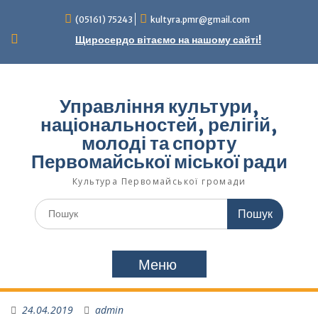
Перейти
(05161) 75243
kultyra.pmr@gmail.com
до
вмісту
Щиросердо вітаємо на нашому сайті!
Управління культури,
національностей, релігій,
молоді та спорту
Первомайської міської ради
Культура Первомайcької громади
Шукати:
Меню
24.04.2019
admin