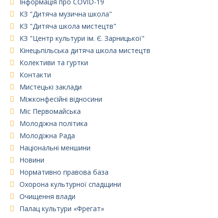
Інформація про COVID-19
КЗ "Дитяча музична школа"
КЗ "Дитяча школа мистецтв"
КЗ "Центр культури ім. Є. Зарницької"
Кінецьпільська дитяча школа мистецтв
Колективи та гуртки
Контакти
Мистецькі заклади
Міжконфесійні відносини
Міс Первомайська
Молодіжна політика
Молодіжна Рада
Національні меншини
Новини
Нормативно правова база
Охорона культурної спадщини
Очищення влади
Палац культури «Фрегат»