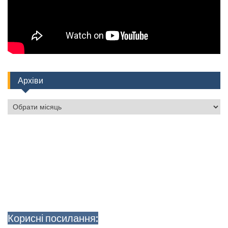
Архіви
Архіви
Корисні посилання: