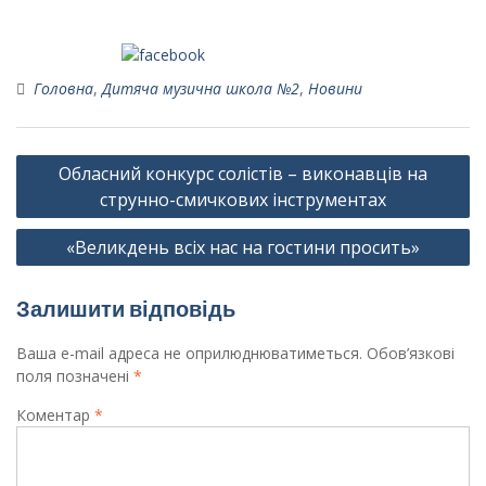
Поширити на Facebook
Головна
,
Дитяча музична школа №2
,
Новини
Навігація
Обласний конкурс солістів – виконавців на
записів
струнно-смичкових інструментах
«Великдень всіх нас на гостини просить»
Залишити відповідь
Ваша e-mail адреса не оприлюднюватиметься.
Обов’язкові
поля позначені
*
Коментар
*