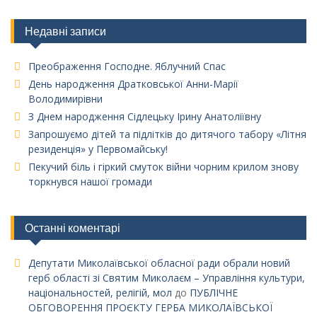
Недавні записи
Преображення Господне. Яблучний Спас
День народження Дратковської Анни-Марії
Володимирівни
З Днем народження Сідлецьку Ірину Анатоліївну
Запрошуємо дітей та підлітків до дитячого табору «Літня
резиденція» у Первомайську!
Пекучий біль і гіркий смуток війни чорним крилом знову
торкнувся нашої громади
Останні коментарі
Депутати Миколаївської обласної ради обрали новий
герб області зі Святим Миколаєм – Управління культури,
національностей, релігій, мол
до
ПУБЛІЧНЕ
ОБГОВОРЕННЯ ПРОЄКТУ ГЕРБА МИКОЛАЇВСЬКОЇ