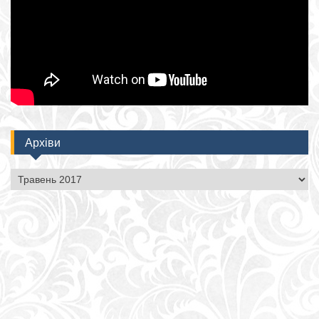
Архіви
Архіви