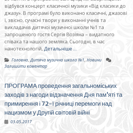
відбувся концерт класичної музики «Від класики до
джазу». В програмі було виконано класичні, джазові
і, звісно, сучасні твори у виконанні учнів та
викладачів дитячої музичної школи №1 та
запрошеного гостя Сергія Возіяна – видатного
співака та нашого земляка. Сьогодні, в час
нанотехнологій,
Детальніше …
Головна
,
Дитяча музична школа №1
,
Новини
Залишити коментар
ПРОГРАМА проведення загальноміських
заходів з нагоди відзначення Дня пам’яті та
примирення і 72-ї річниці перемоги над
нацизмом у Другій світовій війні
03.05.2017