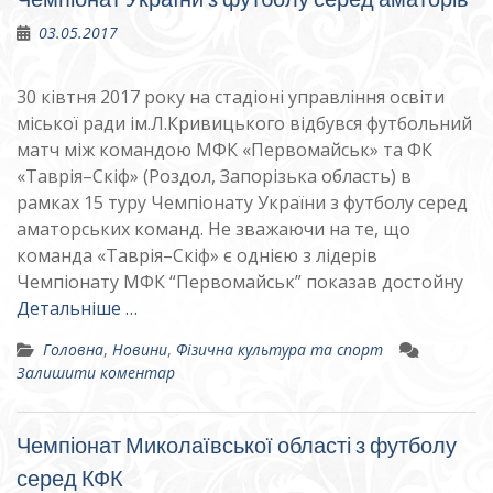
03.05.2017
30 ківтня 2017 року на стадіоні управління освіти
міської ради ім.Л.Кривицького відбувся футбольний
матч між командою МФК «Первомайськ» та ФК
«Таврія–Скіф» (Роздол, Запорізька область) в
рамках 15 туру Чемпіонату України з футболу серед
аматорських команд. Не зважаючи на те, що
команда «Таврія–Скіф» є однією з лідерів
Чемпіонату МФК “Первомайськ” показав достойну
Детальніше …
Головна
,
Новини
,
Фізична культура та спорт
Залишити коментар
Чемпіонат Миколаївської області з футболу
серед КФК