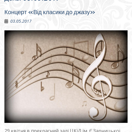
Концерт «Від класики до джазу»
03.05.2017
29 квітня в прекрасний залі ЦКіД ім. Є.Зарницької