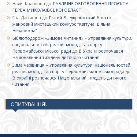
Надія Кравцова
до
ПУБЛІЧНЕ ОБГОВОРЕННЯ ПРОЄКТУ
ГЕРБА МИКОЛАЇВСЬКОЇ ОБЛАСТІ
Яна Данькова
до
П’ятий Всеукраїнський багато
жанровий мистецький конкурс “Квітуча. Вільна.
Незалежна”
Бібліоподорож «Зимове читання» – Управління культури,
національностей, релігій, молоді та спорту
Первомайської міської ради
до
В Україні розпочався
Національний тиждень дитячого читання
Зима чарівниця – Управління культури, національностей,
релігій, молоді та спорту Первомайської міської ради
до
В Україні розпочався Національний тиждень дитячого
читання
ОПИТУВАННЯ!