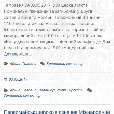
8 травня 08-09.05.2017 8.00 церкви міста
Поминальні панахиди за загиблими у Другій
світовій війні та молебні за захисників Вітчизни
14.00 читальний зал міської централізованої
бібліотечної системи «Пам’ять на горизонті війни» –
меморіальний вечір 10.00 площа ім.Т.Г.Шевченка
«Нащадки переможцям» – пісенний марафон до Дня
пам’яті та примирення 15.00 концертний зал
Детальніше …
Афіша
,
Головна
Залишити коментар
03.05.2017
Афіша
,
Головна
,
Палац культури «Фрегат»
Залишити коментар
Первомайськ широко відзначив Міжнародний