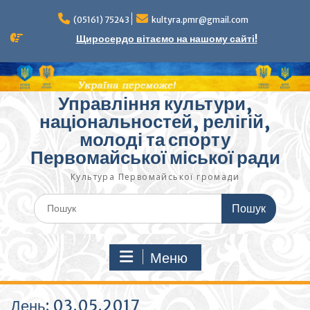
Перейти
до
(05161) 75243
kultyra.pmr@gmail.com
вмісту
Щиросердо вітаємо на нашому сайті!
Управління культури,
національностей, релігій,
молоді та спорту
Первомайської міської ради
Культура Первомайcької громади
Шукати:
Меню
День:
03.05.2017