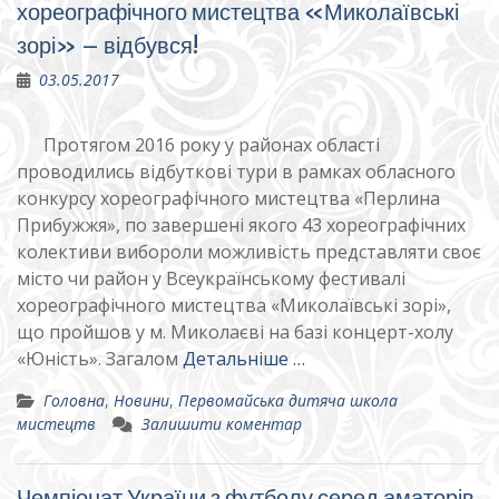
хореографічного мистецтва «Миколаївські
зорі» – відбувся!
03.05.2017
Протягом 2016 року у районах області
проводились відбуткові тури в рамках обласного
конкурсу хореографічного мистецтва «Перлина
Прибужжя», по завершені якого 43 хореографічних
колективи вибороли можливість представляти своє
місто чи район у Всеукраїнському фестивалі
хореографічного мистецтва «Миколаївські зорі»,
що пройшов у м. Миколаєві на базі концерт-холу
«Юність». Загалом
Детальніше …
Головна
,
Новини
,
Первомайська дитяча школа
мистецтв
Залишити коментар
Чемпіонат України з футболу серед аматорів