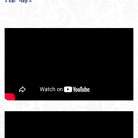
« Кві
Чер »