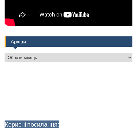
Архіви
Архіви
Корисні посилання: