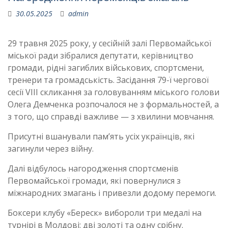
30.05.2025
admin
29 травня 2025 року, у сесійній залі Первомайської
міської ради зібралися депутати, керівництво
громади, рідні загиблих військових, спортсмени,
тренери та гр
омадськість. Засідання 79-ї чергової
сесії VIII скликання за головуванням міського голови
Олега Демченка розпочалося не з формальностей, а
з того, що справді важливе — з хвилини мовчання.
Присутні вшанували пам’ять усіх українців, які
загинули через війну.
Далі відбулось нагородження спортсменів
Первомайської громади, які повернулися з
міжнародних змагань і привезли додому перемоги.
Боксери клубу «Береск» вибороли три медалі на
турнірі в Молдові: дві золоті та одну срібну.