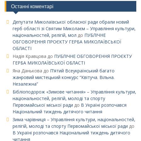
Останні коментарі
Депутати Миколаївської обласної ради обрали новий
герб області зі Святим Миколаєм – Управління культури,
національностей, релігій, мол
до
ПУБЛІЧНЕ
ОБГОВОРЕННЯ ПРОЄКТУ ГЕРБА МИКОЛАЇВСЬКОЇ
ОБЛАСТІ
Надія Кравцова
до
ПУБЛІЧНЕ ОБГОВОРЕННЯ ПРОЄКТУ
ГЕРБА МИКОЛАЇВСЬКОЇ ОБЛАСТІ
Яна Данькова
до
П’ятий Всеукраїнський багато
жанровий мистецький конкурс “Квітуча. Вільна.
Незалежна”
Бібліоподорож «Зимове читання» – Управління культури,
національностей, релігій, молоді та спорту
Первомайської міської ради
до
В Україні розпочався
Національний тиждень дитячого читання
Зима чарівниця – Управління культури, національностей,
релігій, молоді та спорту Первомайської міської ради
до
В Україні розпочався Національний тиждень дитячого
читання