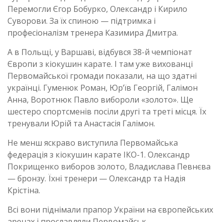
Перемогли Єгор Бобурко, Олександр і Кирило
Суворови. За їх спиною — підтримка і
професіоналізм тренера Казимира Дмитра.
А в Польщі, у Варшаві, відбувся 38-й чемпіонат
Європи з кіокушин карате. І там уже вихованці
Первомайської громади показали, на що здатні
українці. Гуменюк Роман, Юр’їв Георгій, Галімон
Анна, Воротнюк Павло вибороли «золото». Ще
шестеро спортсменів посіли другі та треті місця. Їх
тренували Юрій та Анастасія Галімон.
Не менш яскраво виступила Первомайська
федерація з кіокушин карате ІКО-1. Олександр
Покрищенко виборов золото, Владислава Певнєва
— бронзу. Їхні тренери — Олександр та Надія
Крістіна.
Всі вони піднімали прапор України на європейських
аренах і прославляли Первомайськ.