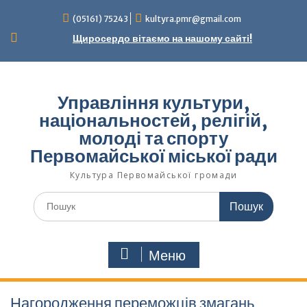
Перейти
(05161) 75243
kultyra.pmr@gmail.com
до
вмісту
Щиросердо вітаємо на нашому сайті!
Управління культури,
національностей, релігій,
молоді та спорту
Первомайської міської ради
Культура Первомайcької громади
Шукати:
Меню
Нагородження переможців змагань