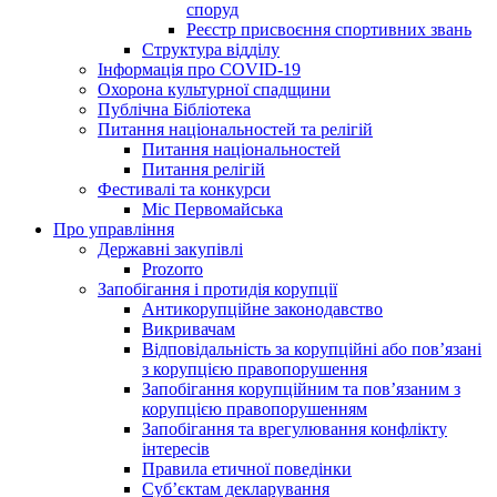
споруд
Реєстр присвоєння спортивних звань
Структура відділу
Інформація про COVID-19
Охорона культурної спадщини
Публічна Бібліотека
Питання національностей та релігій
Питання національностей
Питання релігій
Фестивалі та конкурси
Міс Первомайська
Про управління
Державні закупівлі
Prozorro
Запобігання і протидія корупції
Антикорупційне законодавство
Викривачам
Відповідальність за корупційні або пов’язані
з корупцією правопорушення
Запобігання корупційним та пов’язаним з
корупцією правопорушенням
Запобігання та врегулювання конфлікту
інтересів
Правила етичної поведінки
Суб’єктам декларування