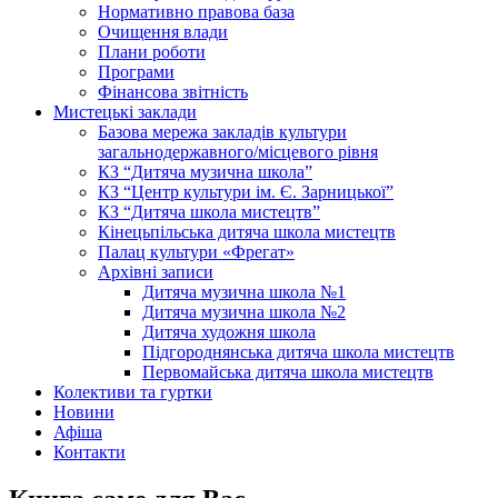
Нормативно правова база
Очищення влади
Плани роботи
Програми
Фінансова звітність
Мистецькі заклади
Базова мережа закладів культури
загальнодержавного/місцевого рівня
КЗ “Дитяча музична школа”
КЗ “Центр культури ім. Є. Зарницької”
КЗ “Дитяча школа мистецтв”
Кінецьпільська дитяча школа мистецтв
Палац культури «Фрегат»
Архівні записи
Дитяча музична школа №1
Дитяча музична школа №2
Дитяча художня школа
Підгороднянська дитяча школа мистецтв
Первомайська дитяча школа мистецтв
Колективи та гуртки
Новини
Афіша
Контакти