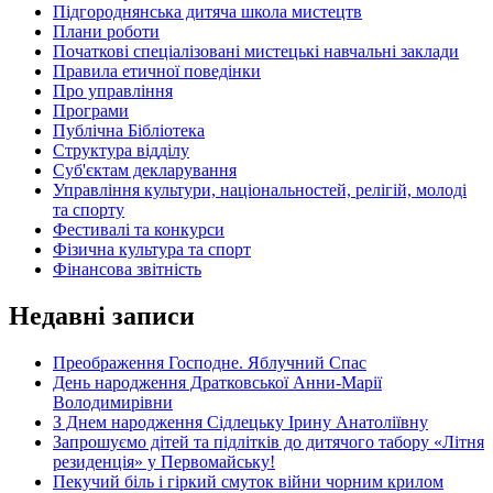
Підгороднянська дитяча школа мистецтв
Плани роботи
Початкові спеціалізовані мистецькі навчальні заклади
Правила етичної поведінки
Про управління
Програми
Публічна Бібліотека
Структура відділу
Суб'єктам декларування
Управління культури, національностей, релігій, молоді
та спорту
Фестивалі та конкурси
Фізична культура та спорт
Фінансова звітність
Недавні записи
Преображення Господне. Яблучний Спас
День народження Дратковської Анни-Марії
Володимирівни
З Днем народження Сідлецьку Ірину Анатоліївну
Запрошуємо дітей та підлітків до дитячого табору «Літня
резиденція» у Первомайську!
Пекучий біль і гіркий смуток війни чорним крилом