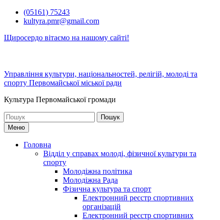
Перейти
(05161) 75243
до
kultyra.pmr@gmail.com
вмісту
Щиросердо вітаємо на нашому сайті!
Управління культури, національностей, релігій, молоді та
спорту Первомайської міської ради
Культура Первомайcької громади
Шукати:
Меню
Головна
Відділ у справах молоді, фізичної культури та
спорту
Молодіжна політика
Молодіжна Рада
Фізична культура та спорт
Електронний реєстр спортивних
організацій
Електронний реєстр спортивних