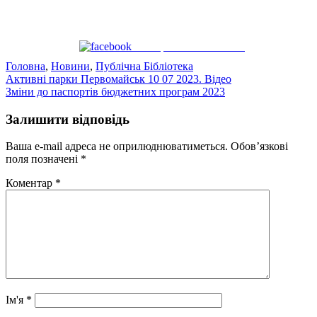
Поширити на Facebook
Головна
,
Новини
,
Публічна Бібліотека
Навігація
Активні парки Первомайськ 10 07 2023. Відео
Зміни до паспортів бюджетних програм 2023
записів
Залишити відповідь
Ваша e-mail адреса не оприлюднюватиметься.
Обов’язкові
поля позначені
*
Коментар
*
Ім'я
*