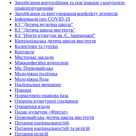
Запобігання корупційним та пов’язаним з корупцією
правопорушенням
Запобігання та врегулювання конфлікту інтересів
Інформація про COVID-19
КЗ "Дитяча музична школа"
КЗ "Дитяча школа мистецтв"
КЗ "Центр культури ім. Є. Зарницької"
Кінецьпільська дитяча школа мистецтв
Колективи та гуртки
Контакти
Мистецькі заклади
Міжконфесійні відносини
Міс Первомайська
Молодіжна політика
Молодіжна Рада
Національні меншини
Новини
Нормативно правова база
Охорона культурної спадщини
Очищення влади
Палац культури «Фрегат»
Первомайська дитяча школа мистецтв
Питання національностей
Питання національностей та релігій
Питання релігій