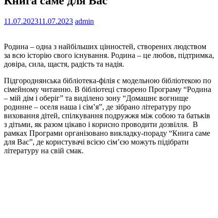
Книга саме для Вас
11.07.2023
11.07.2023
admin
Родина – одна з найбільших цінностей, створених людством
за всю історію свого існування.
Родина – це любов, підтримка,
довіра, сила, щастя, радість та надія.
Підгороднянська бібліотека-філія є модельною бібліотекою по
сімейному читанню. В бібліотеці створено Програму “Родина
– мій дім і оберіг” та виділено зону “Домашнє вогнище
родинне – оселя наша і сім’я”, де зібрано літературу про
виховання дітей, спілкування подружжя між собою та батьків
з дітьми, як разом цікаво і корисно проводити дозвілля. В
рамках Програми організовано викладку-пораду “Книга саме
для Вас”, де користувачі всією сім’єю можуть підібрати
літературу на свій смак.