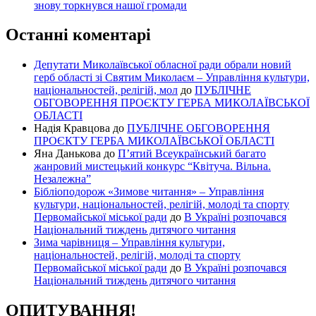
знову торкнувся нашої громади
Останні коментарі
Депутати Миколаївської обласної ради обрали новий
герб області зі Святим Миколаєм – Управління культури,
національностей, релігій, мол
до
ПУБЛІЧНЕ
ОБГОВОРЕННЯ ПРОЄКТУ ГЕРБА МИКОЛАЇВСЬКОЇ
ОБЛАСТІ
Надія Кравцова
до
ПУБЛІЧНЕ ОБГОВОРЕННЯ
ПРОЄКТУ ГЕРБА МИКОЛАЇВСЬКОЇ ОБЛАСТІ
Яна Данькова
до
П’ятий Всеукраїнський багато
жанровий мистецький конкурс “Квітуча. Вільна.
Незалежна”
Бібліоподорож «Зимове читання» – Управління
культури, національностей, релігій, молоді та спорту
Первомайської міської ради
до
В Україні розпочався
Національний тиждень дитячого читання
Зима чарівниця – Управління культури,
національностей, релігій, молоді та спорту
Первомайської міської ради
до
В Україні розпочався
Національний тиждень дитячого читання
ОПИТУВАННЯ!