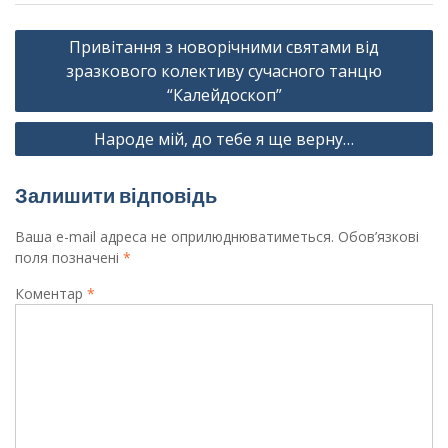
Навігація
Привітання з новорічними святами від
записів
зразкового колективу сучасного танцю
“Калейдоскоп”
Народе мій, до тебе я ще верну…
Залишити відповідь
Ваша e-mail адреса не оприлюднюватиметься.
Обов’язкові
поля позначені
*
Коментар
*