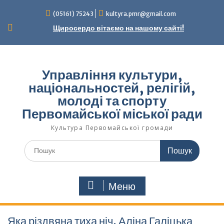
Перейти
(05161) 75243
kultyra.pmr@gmail.com
до
вмісту
Щиросердо вітаємо на нашому сайті!
Управління культури,
національностей, релігій,
молоді та спорту
Первомайської міської ради
Культура Первомайcької громади
Шукати:
Меню
Яка різдвяна тиха ніч. Аліна Галіцька