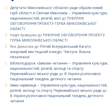
Депутати Миколаївської обласної ради обрали новий
герб області зі Святим Миколаєм – Управління культури,
національностей, релігій, мол
до
ПУБЛІЧНЕ
ОБГОВОРЕННЯ ПРОЄКТУ ГЕРБА МИКОЛАЇВСЬКОЇ
ОБЛАСТІ
Надія Кравцова
до
ПУБЛІЧНЕ ОБГОВОРЕННЯ ПРОЄКТУ
ГЕРБА МИКОЛАЇВСЬКОЇ ОБЛАСТІ
Яна Данькова
до
П’ятий Всеукраїнський багато
жанровий мистецький конкурс “Квітуча. Вільна.
Незалежна”
Бібліоподорож «Зимове читання» – Управління культури,
національностей, релігій, молоді та спорту
Первомайської міської ради
до
В Україні розпочався
Національний тиждень дитячого читання
Зима чарівниця – Управління культури, національностей,
релігій, молоді та спорту Первомайської міської ради
до
В Україні розпочався Національний тиждень дитячого
читання