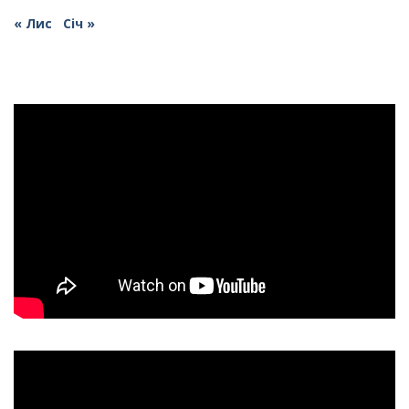
« Лис
Січ »