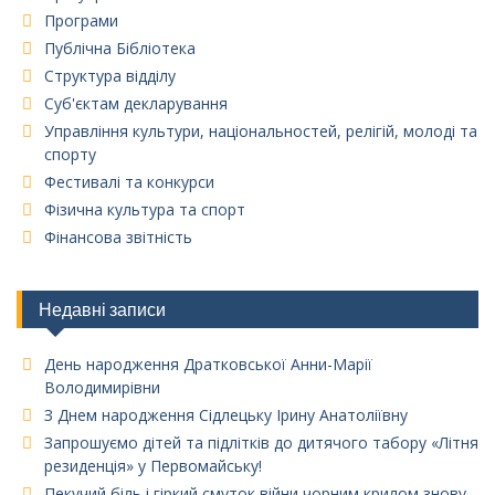
Програми
Публічна Бібліотека
Структура відділу
Суб'єктам декларування
Управління культури, національностей, релігій, молоді та
спорту
Фестивалі та конкурси
Фізична культура та спорт
Фінансова звітність
Недавні записи
День народження Дратковської Анни-Марії
Володимирівни
З Днем народження Сідлецьку Ірину Анатоліївну
Запрошуємо дітей та підлітків до дитячого табору «Літня
резиденція» у Первомайську!
Пекучий біль і гіркий смуток війни чорним крилом знову