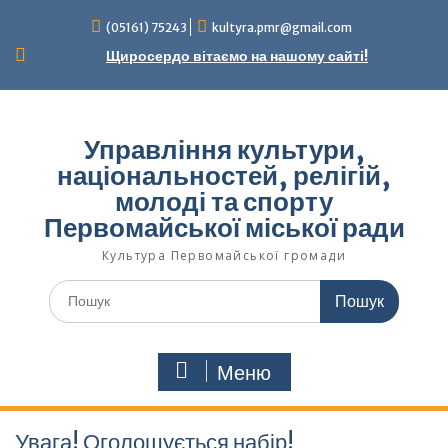
Перейти
(05161) 75243
kultyra.pmr@gmail.com
до
вмісту
Щиросердо вітаємо на нашому сайті!
Управління культури,
національностей, релігій,
молоді та спорту
Первомайської міської ради
Культура Первомайcької громади
Шукати:
Меню
Увага! Оголошується набір!