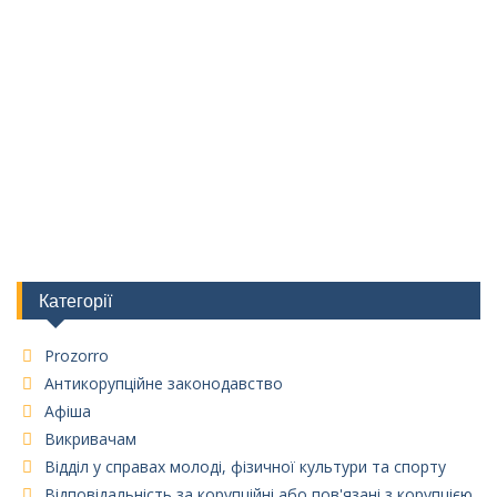
Категорії
Prozorro
Антикорупційне законодавство
Афіша
Викривачам
Відділ у справах молоді, фізичної культури та спорту
Відповідальність за корупційні або пов'язані з корупцією