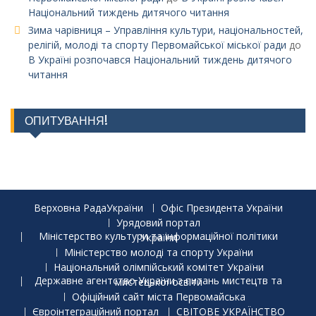
Національний тиждень дитячого читання
Зима чарівниця – Управління культури, національностей,
релігій, молоді та спорту Первомайської міської ради
до
В Україні розпочався Національний тиждень дитячого
читання
ОПИТУВАННЯ!
Верховна РадаУкраїни
Офіс Президента України
Урядовий портал
Міністерство культури та інформаційної політики України
Міністерство молоді та спорту України
Національний олімпійський комітет України
Державне агентство України з питань мистецтв та мистецької освіти
Офіційний сайт міста Первомайська
Євроінтеграційний портал
СВІТОВЕ УКРАЇНСТВО