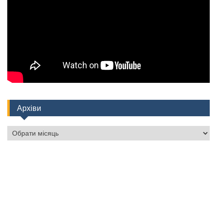
Архіви
Архіви