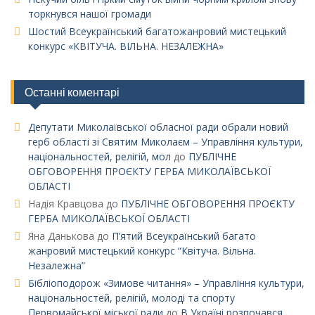
торкнувся нашої громади
Шостий Всеукраїнський багатожанровий мистецький
конкурс «КВІТУЧА. ВІЛЬНА. НЕЗАЛЕЖНА»
Останні коментарі
Депутати Миколаївської обласної ради обрали новий
герб області зі Святим Миколаєм – Управління культури,
національностей, релігій, мол
до
ПУБЛІЧНЕ
ОБГОВОРЕННЯ ПРОЄКТУ ГЕРБА МИКОЛАЇВСЬКОЇ
ОБЛАСТІ
Надія Кравцова
до
ПУБЛІЧНЕ ОБГОВОРЕННЯ ПРОЄКТУ
ГЕРБА МИКОЛАЇВСЬКОЇ ОБЛАСТІ
Яна Данькова
до
П’ятий Всеукраїнський багато
жанровий мистецький конкурс “Квітуча. Вільна.
Незалежна”
Бібліоподорож «Зимове читання» – Управління культури,
національностей, релігій, молоді та спорту
Первомайської міської ради
до
В Україні розпочався