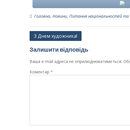
Головна
,
Новини
,
Питання національностей та 
Навігація
З Днем художника!
записів
Залишити відповідь
Ваша e-mail адреса не оприлюднюватиметься.
Обо
Коментар
*