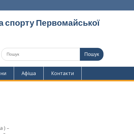
та спорту Первомайської
Шукати:
ини
Афіша
Контакти