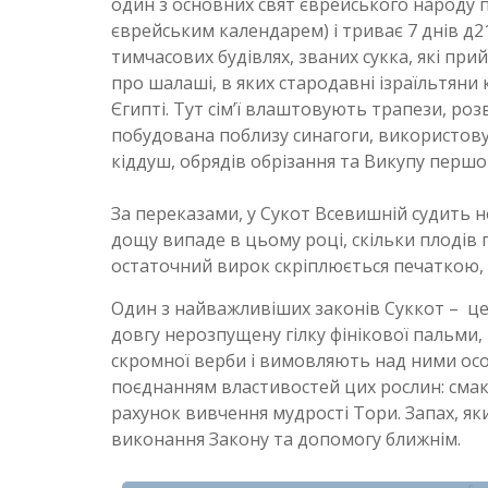
один з основних свят єврейського народу п
єврейським календарем) і триває 7 днів д2
тимчасових будівлях, званих сукка, які при
про шалаші, в яких стародавні ізраїльтяни 
Єгипті. Тут сім’ї влаштовують трапези, роз
побудована поблизу синагоги, використовує
кіддуш, обрядів обрізання та Викупу першого
За переказами, у Сукот Всевишній судить не
дощу випаде в цьому році, скільки плодів 
остаточний вирок скріплюється печаткою, т
Один з найважливіших законів Суккот – це
довгу нерозпущену гілку фінікової пальми, 
скромної верби і вимовляють над ними особ
поєднанням властивостей цих рослин: смаку
рахунок вивчення мудрості Тори. Запах, я
виконання Закону та допомогу ближнім.