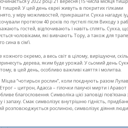
очинається у 2022 році 21 вересня (15 числа місяця тишр
1 тишрей. У цей день євреї живуть в покритих гілками
йнято, у міру можливостей, прикрашати. Сукка нагадує і
кочували протягом 40 років по пустелі після Виходу з ра
важають гостей, відпочивають і навіть сплять. Сукка, щ
ться чоловіками, які вивчають Тору, а також для трапе
 сина в сім’ї.
 кожного окремо, а весь світ в цілому, вирішуючи, скіл
принесуть дерева, яким буде урожай. У сьомий день Сук
ому, в цей день, особливо важливі каяття і молитва.
 Міцва “чотирьох рослин”, коли поєднують разом Лулав
Етрог – цитрон, Адасса – гілочки пахучої мирти і Аравот 
ливе благословення. Символіка цієї заповіді пов’язана 
 і запаху. Смак символізує внутрішню гідність, придбан
кий розповсюджується рослиною, символізує діяння люди