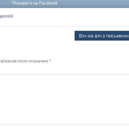
Поширити на Facebook
релігій
Віч-на-віч з письмен
в’язкові поля позначені
*