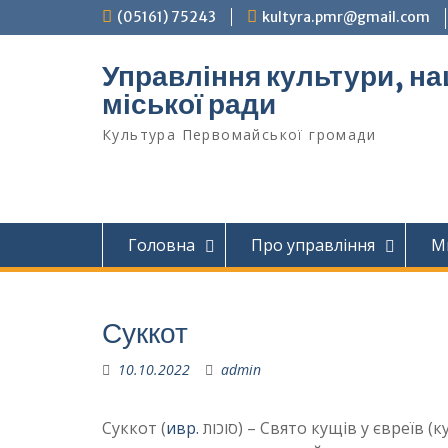
Перейти
(05161) 75243
kultyra.pmr@gmail.com
до
вмісту
Управління культури, на
міської ради
Культура Первомайcької громади
Головна
Про управління
М
Суккот
10.10.2022
admin
Суккот (
ивр.
‏סוכות) – Свято кущів у євреїв (куща, сукка – тимчасове житло по типу палатки чи шалаша ) –