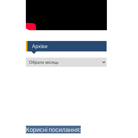
Архіви
Архіви
Корисні посилання: