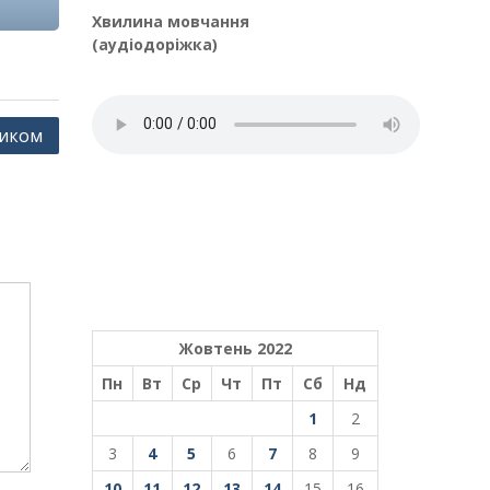
Хвилина мовчання
(аудіодоріжка)
ником
Жовтень 2022
Пн
Вт
Ср
Чт
Пт
Сб
Нд
1
2
3
4
5
6
7
8
9
10
11
12
13
14
15
16