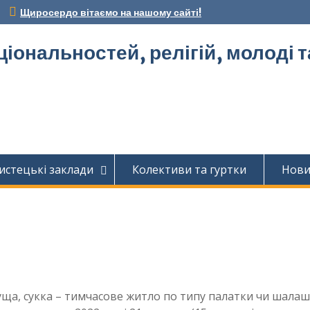
Щиросердо вітаємо на нашому сайті!
ціональностей, релігій, молоді 
истецькі заклади
Колективи та гуртки
Нов