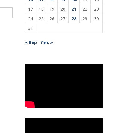
17
18
19
20
21
22
23
24
25
26
27
28
29
30
31
« Вер
Лис »