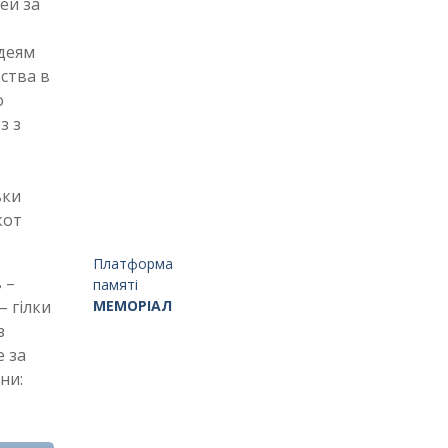
ей за
удеям
бства в
о
з з
ьки
кот
Платформа
 –
памяті
МЕМОРІАЛ
– гілки
з
е за
ни: