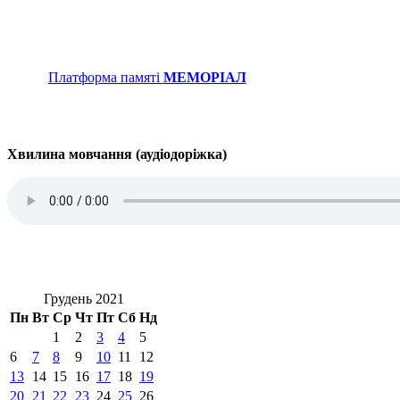
Платформа памяті
МЕМОРІАЛ
Хвилина мовчання (аудіодоріжка)
Грудень 2021
Пн
Вт
Ср
Чт
Пт
Сб
Нд
1
2
3
4
5
6
7
8
9
10
11
12
13
14
15
16
17
18
19
20
21
22
23
24
25
26