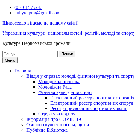
Перейти
(05161) 75243
до
kultyra.pmr@gmail.com
вмісту
Щиросердо вітаємо на нашому сайті!
Управління культури, національностей, релігій, молоді та спорт
Культура Первомайcької громади
Шукати:
Меню
Головна
Відділ у справах молоді, фізичної культури та спорт
Молодіжна політика
Молодіжна Рада
Фізична культура та спорт
Електронний реєстр спортивних організ
Електронний реєстр спортивних споруд
Реєстр присвоєння спортивних звань
Структура відділу
Інформація про COVID-19
Охорона культурної спадщини
Публічна Бібліотека