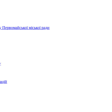
у Первомайської міської ради
у
ацій