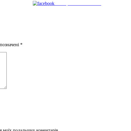
Поширити на Facebook
 позначені
*
для моїх подальших коментарів.