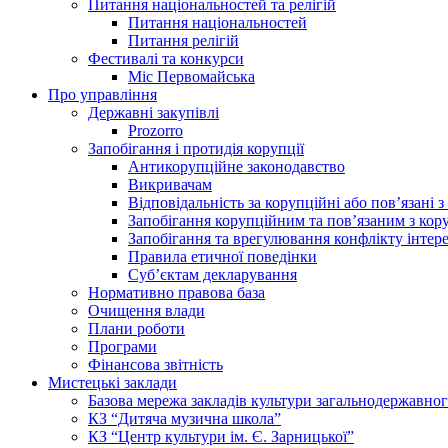
Питання національностей та релігій
Питання національностей
Питання релігій
Фестивалі та конкурси
Міс Первомайська
Про управління
Державні закупівлі
Prozorro
Запобігання і протидія корупції
Антикорупційне законодавство
Викривачам
Відповідальність за корупційні або пов’язані
Запобігання корупційним та пов’язаним з ко
Запобігання та врегулювання конфлікту інтере
Правила етичної поведінки
Суб’єктам декларування
Нормативно правова база
Очищення влади
Плани роботи
Програми
Фінансова звітність
Мистецькі заклади
Базова мережа закладів культури загальнодержавног
КЗ “Дитяча музична школа”
КЗ “Центр культури ім. Є. Зарницької”