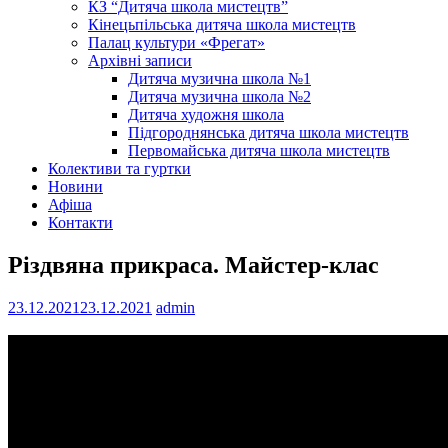
КЗ “Дитяча школа мистецтв”
Кінецьпільська дитяча школа мистецтв
Палац культури «Фрегат»
Архівні записи
Дитяча музична школа №1
Дитяча музична школа №2
Дитяча художня школа
Підгороднянська дитяча школа мистецтв
Первомайська дитяча школа мистецтв
Колективи та гуртки
Новини
Афіша
Контакти
Різдвяна прикраса. Майстер-клас
23.12.2021
23.12.2021
admin