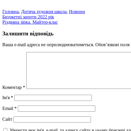
Головна
,
Дитяча художня школа
,
Новини
Навігація
Бюджетні запити 2022 рік
Різдвяна зірка. Майтер-клас
записів
Залишити відповідь
Ваша e-mail адреса не оприлюднюватиметься.
Обов’язкові поля
Коментар
*
Ім'я
*
Email
*
Сайт
Зберегти моє ім'я, e-mail, та адресу сайту в цьому браузері 