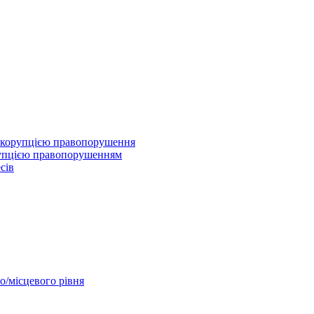
 з корупцією правопорушення
рупцією правопорушенням
сів
о/місцевого рівня