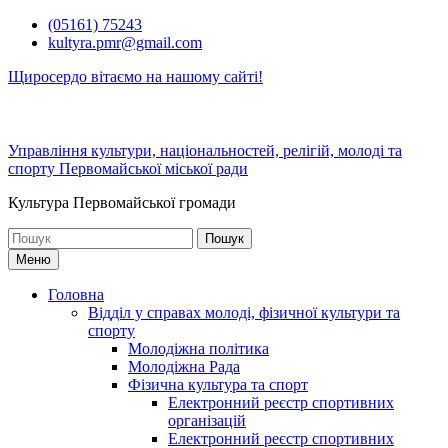
Перейти
(05161) 75243
до
kultyra.pmr@gmail.com
вмісту
Щиросердо вітаємо на нашому сайті!
Управління культури, національностей, релігій, молоді та
спорту Первомайської міської ради
Культура Первомайcької громади
Шукати:
Меню
Головна
Відділ у справах молоді, фізичної культури та
спорту
Молодіжна політика
Молодіжна Рада
Фізична культура та спорт
Електронний реєстр спортивних
організацій
Електронний реєстр спортивних