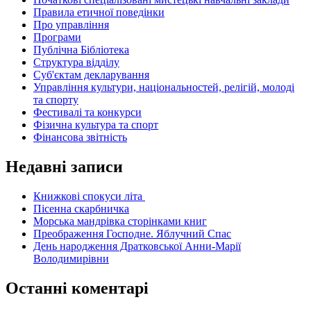
Правила етичної поведінки
Про управління
Програми
Публічна Бібліотека
Структура відділу
Суб'єктам декларування
Управління культури, національностей, релігій, молоді
та спорту
Фестивалі та конкурси
Фізична культура та спорт
Фінансова звітність
Недавні записи
Книжкові спокуси літа
Пісенна скарбничка
Морська мандрівка сторінками книг
Преображення Господне. Яблучний Спас
День народження Дратковської Анни-Марії
Володимирівни
Останні коментарі