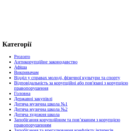
Категорії
Prozorro
Антикорупційне законодавство
Афіша
Викривачам
Відділ у справах молоді, фізичної культури та спорту
Відповідальність за корупційні або пов'язані з корупцією
правопорушення
Головна
Державні закупівлі
Дитяча музична школа №1
Дитяча музична школа №2
Дитяча художня школа
Запобігання корупційним та пов’язаним з корупцією
правопорушенням
Запобігання та врегулювання конфлікту інтересів