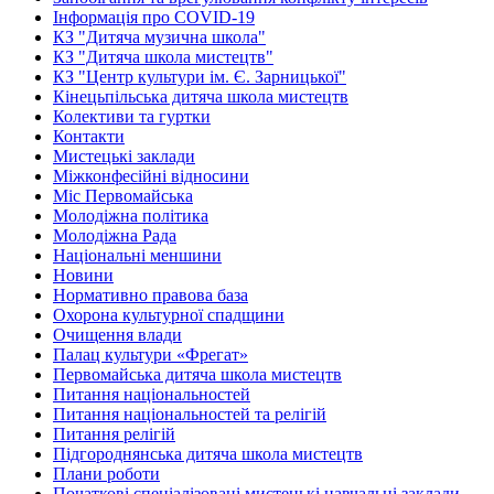
Інформація про COVID-19
КЗ "Дитяча музична школа"
КЗ "Дитяча школа мистецтв"
КЗ "Центр культури ім. Є. Зарницької"
Кінецьпільська дитяча школа мистецтв
Колективи та гуртки
Контакти
Мистецькі заклади
Міжконфесійні відносини
Міс Первомайська
Молодіжна політика
Молодіжна Рада
Національні меншини
Новини
Нормативно правова база
Охорона культурної спадщини
Очищення влади
Палац культури «Фрегат»
Первомайська дитяча школа мистецтв
Питання національностей
Питання національностей та релігій
Питання релігій
Підгороднянська дитяча школа мистецтв
Плани роботи
Початкові спеціалізовані мистецькі навчальні заклади