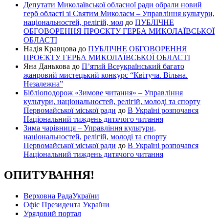
Депутати Миколаївської обласної ради обрали новий
герб області зі Святим Миколаєм – Управління культури,
національностей, релігій, мол
до
ПУБЛІЧНЕ
ОБГОВОРЕННЯ ПРОЄКТУ ГЕРБА МИКОЛАЇВСЬКОЇ
ОБЛАСТІ
Надія Кравцова
до
ПУБЛІЧНЕ ОБГОВОРЕННЯ
ПРОЄКТУ ГЕРБА МИКОЛАЇВСЬКОЇ ОБЛАСТІ
Яна Данькова
до
П’ятий Всеукраїнський багато
жанровий мистецький конкурс “Квітуча. Вільна.
Незалежна”
Бібліоподорож «Зимове читання» – Управління
культури, національностей, релігій, молоді та спорту
Первомайської міської ради
до
В Україні розпочався
Національний тиждень дитячого читання
Зима чарівниця – Управління культури,
національностей, релігій, молоді та спорту
Первомайської міської ради
до
В Україні розпочався
Національний тиждень дитячого читання
ОПИТУВАННЯ!
Верховна РадаУкраїни
Офіс Президента України
Урядовий портал