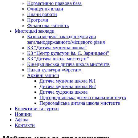
Нормативно правова база
Очищення влади
Плани роботи
Програми
Фінансова звітність
Мистецькі заклади
Базова мережа закладів культури
загальнодержавного/місцевого рівня
КЗ “Дитяча музична школа”
КЗ “Центр культури ім. Є. Зарницької”
КЗ “Дитяча школа мистецтв”
Кінецьпільська дитяча школа мистецтв
Палац культури «Фрегат»
Архівні записи
Дитяча музична школа №1
Дитяча музична школа №2
Дитяча художня школа
Підгороднянська дитяча школа мистецтв
Первомайська дитяча школа мистецтв
Колективи та гуртки
Новини
Афіша
Контакти