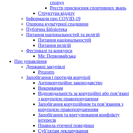
споруд
Реєстр присвоєння спортивних звань
Структура відділу
Інформація про COVID-19
Охорона культурної спадщини
Публічна Бібліотека
Питання національностей та релігій
Питання національностей
Питання релігій
Фестивалі та конкурси
Міс Первомайська
Про управління
Державні закупівлі
Prozorro
Запобігання і протидія корупції
Антикорупційне законодавство
Викривачам
Відповідальність за корупційні або пов’язані
з корупцією правопорушення
Запобігання корупційним та пов’язаним з
корупцією правопорушенням
Запобігання та врегулювання конфлікту
інтересів
Правила етичної поведінки
Суб’єктам декларування