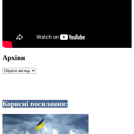
Архіви
Архіви
Корисні посилання: