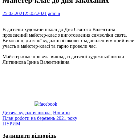
Майстер-клас до дня закоханих
25.02.2021
25.02.2021
admin
В дитячій художній школі до Дня Святого Валентина
проведений майстер-клас з виготовлення символіки свята.
Вихованці дитячої художньої школи з задоволенням прийняли
участь в майстер-класі та гарно провели час.
Майстер-клас провела викладач дитячої художньої школи
Литвинова Ірина Валентинівна.
Поширити на Facebook
Дитяча художня школа
,
Новини
Навігація
План роботи на березень 2021 року
ПУРИМ
записів
Залишити відповідь