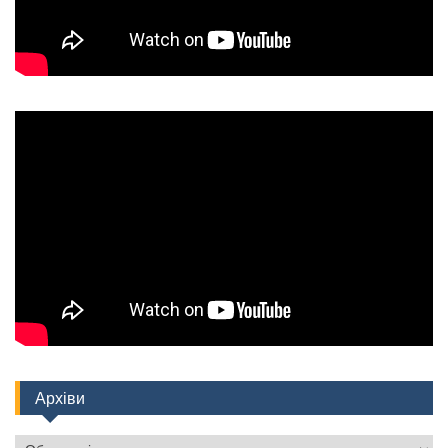
Архіви
Архіви