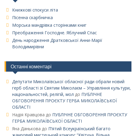
Книжкові спокуси літа
Пісенна скарбничка
Морська мандрівка сторінками книг
Преображення Господне. Яблучний Спас
День народження Дратковської Анни-Марії
Володимирівни
Останні коментарі
Депутати Миколаївської обласної ради обрали новий
герб області зі Святим Миколаєм – Управління культури,
національностей, релігій, мол
до
ПУБЛІЧНЕ
ОБГОВОРЕННЯ ПРОЄКТУ ГЕРБА МИКОЛАЇВСЬКОЇ
ОБЛАСТІ
Надія Кравцова
до
ПУБЛІЧНЕ ОБГОВОРЕННЯ ПРОЄКТУ
ГЕРБА МИКОЛАЇВСЬКОЇ ОБЛАСТІ
Яна Данькова
до
П’ятий Всеукраїнський багато
жанровий мистецький конкурс “Квітуча. Вільна.