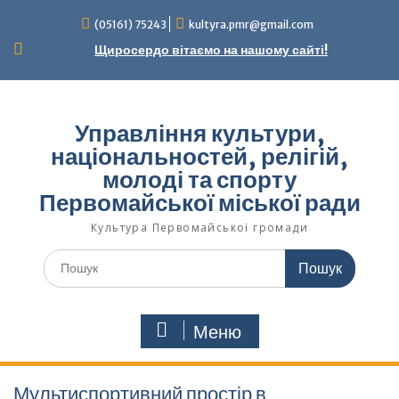
Перейти
(05161) 75243
kultyra.pmr@gmail.com
до
вмісту
Щиросердо вітаємо на нашому сайті!
Управління культури,
національностей, релігій,
молоді та спорту
Первомайської міської ради
Культура Первомайcької громади
Шукати:
Меню
Мультиспортивний простір в