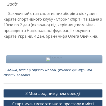
Захід:
Заключний етап спортивних зборів з кіокушин
карате спортивного клубу «Стронг спіріт» та здача з
10кю по 2 дан (включно) під керівництвом віце-
президента Національної федерації кіокушин
карате України, 4 дан, бранч чифа Олега Овечкіна.
Афіша
,
Відділ у справах молоді, фізичної культури та
спорту
,
Головна
Навігація
З Міжнародним днем молоді!
записів
Старт мультиспортивного простору в місті